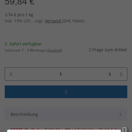
59,84 €
3,74 € pro 1 kg
inkl. 19% USt. , zzgl.
Versand
(DHL Paket)
Sofort verfügbar
Frage zum Artikel
Lieferzeit:
1 - 3 Werktage
(Ausland)
1
Beschreibung
NEMT 40x flacher Kühlakku 400 ml Kühlakkus 25x14x1,4cm