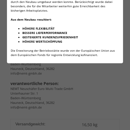
durch den Neubau umgebaut werden konnte. Berücksichtigt wurde dabei
in unseren Shop. Wir haben noch andere Varianten,
besonders, die für die Mitarbeiter weiterhin gute Erreichbarkeit des
Leistungsklassen und Größen im Angebot.
bisherigen Arbeitsplatztes.
Aus dem Neubau resultiert:
HÖHERE FLEXIBILITÄT
Angaben zur Produktsicherheit
BESSERE LIEFERPERFORMANCE
GESTEIGERTE KUNDENZUFRIEDENHEIT
HÖHERE WERTSCHÖPFUNG
Herstellerinformationen:
Die Erweiterung der Betriebsstätte wurde von der Europäischen Union aus
NEMT Neuschäfer Euro Multi Trade GmbH
dem Europäischen Fonds für regionle Entwicklung kofinanziert.
Unterhauner Str. 1
Baden-Württemberg
Hauneck, Deutschland, 36282
info@nemt-gmbh.de
verantwortliche Person:
NEMT Neuschäfer Euro Multi Trade GmbH
Unterhauner Str. 1
Baden-Württemberg
Hauneck, Deutschland, 36282
info@nemt-gmbh.de
Versandgewicht:
16,50 kg