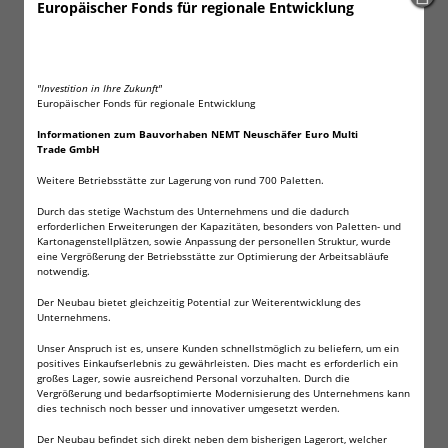
Europäischer Fonds für regionale Entwicklung
Kühlelemente Kühltasche Kühlbox
Extra flache Kühlakkus
400 ml Inhalt
"Investition in Ihre Zukunft"
Inhalt ungiftig, daher für Lebensmittel geeignet
Europäischer Fonds für regionale Entwicklung
Für einen Temperaturbereich zwischen -18°C und +40°C
Informationen zum Bauvorhaben NEMT Neuschäfer Euro Multi
Beliebig oft wiederverwendbar
Trade GmbH
Maße je Kühlakku: ca. 14 x 25 x 1,4cm
Weitere Betriebsstätte zur Lagerung von rund 700 Paletten.
Unsere extra flachen Kühlakkus
Durch das stetige Wachstum des Unternehmens und die dadurch
Passend ür Ihre Kühltasche oder Kühlbox. Einfach bevor Sie
erforderlichen Erweiterungen der Kapazitäten, besonders von Paletten- und
Kartonagenstellplätzen, sowie Anpassung der personellen Struktur, wurde
diesen benötigen einige Stunden in das Gefrierfach oder die
eine Vergrößerung der Betriebsstätte zur Optimierung der Arbeitsabläufe
Gefriertruhe legen.
notwendig.
Die Akkus werden in der EU hergestellt. Das darin befindliche
Der Neubau bietet gleichzeitig Potential zur Weiterentwicklung des
Kühlmittel ist ungiftig. Daher können die Kühlakkus auch zur
Unternehmens.
Transportkühlung von Lebensmtteln oder pharmazeutischen
Unser Anspruch ist es, unsere Kunden schnellstmöglich zu beliefern, um ein
Produkten verwandt werden.
positives Einkaufserlebnis zu gewährleisten. Dies macht es erforderlich ein
Die Akkus können einfach mit einem Tuch und etwas Spülmittel
großes Lager, sowie ausreichend Personal vorzuhalten. Durch die
Vergrößerung und bedarfsoptimierte Modernisierung des Unternehmens kann
von Schmutz gereinigt werden.
dies technisch noch besser und innovativer umgesetzt werden.
Wenn Sie noch weitere Kühlakkus benötigen, schauen Sie einfach
Der Neubau befindet sich direkt neben dem bisherigen Lagerort, welcher