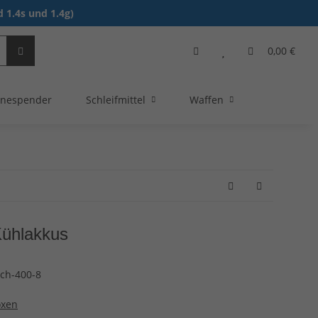
 1.4s und 1.4g)
0,00 €
nespender
Schleifmittel
Waffen
Kühlakkus
ach-400-8
oxen