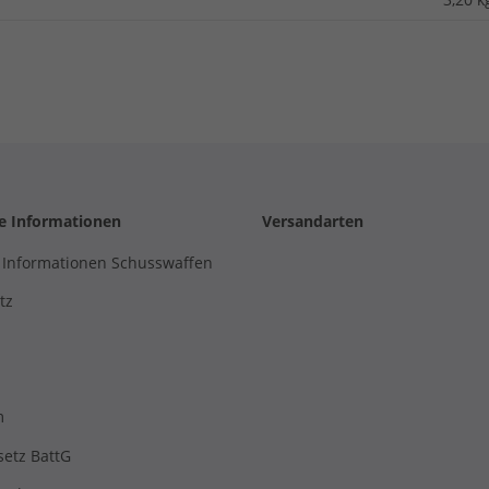
he Informationen
Versandarten
 Informationen Schusswaffen
tz
m
setz BattG