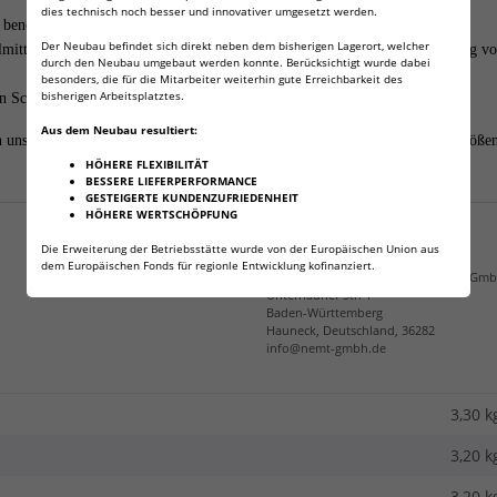
dies technisch noch besser und innovativer umgesetzt werden.
benötigen einige Stunden in das Gefrierfach oder die Gefriertruhe legen.
Der Neubau befindet sich direkt neben dem bisherigen Lagerort, welcher
hlmittel ist ungiftig. Daher können die Kühlakkus auch zur Transportkühlung 
durch den Neubau umgebaut werden konnte. Berücksichtigt wurde dabei
besonders, die für die Mitarbeiter weiterhin gute Erreichbarkeit des
bisherigen Arbeitsplatztes.
n Schmutz gereinigt werden.
Aus dem Neubau resultiert:
n unseren Shop. Wir haben noch andere Varianten, Leistungsklassen und Größe
HÖHERE FLEXIBILITÄT
BESSERE LIEFERPERFORMANCE
Angaben zur Produktsicherheit
GESTEIGERTE KUNDENZUFRIEDENHEIT
HÖHERE WERTSCHÖPFUNG
Die Erweiterung der Betriebsstätte wurde von der Europäischen Union aus
verantwortliche Person:
dem Europäischen Fonds für regionle Entwicklung kofinanziert.
NEMT Neuschäfer Euro Multi Trade Gm
Unterhauner Str. 1
Baden-Württemberg
Hauneck, Deutschland, 36282
info@nemt-gmbh.de
3,30 k
3,20
k
3,20 k