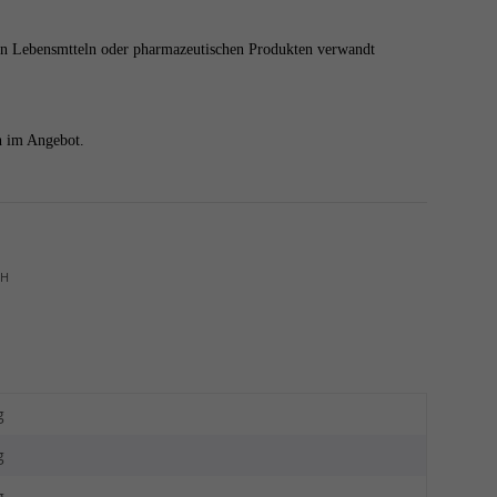
von Lebensmtteln oder pharmazeutischen Produkten verwandt
n im Angebot.
bH
g
g
g