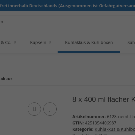
rei innerhalb Deutschlands (Ausgenommen ist Gefahrgutversand
 & Co.
Kapseln
Kühlakkus & Kühlboxen
Sah
hlakkus
8 x 400 ml flacher 
Artikelnummer:
6128-nemt-fl
GTIN:
4251354406987
Kategorie:
Kühlakkus & Kühlb