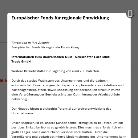
Europäischer Fonds für regionale Entwicklung
"Investition in Ihre Zukunft"
Europäischer Fonds für regionale Entwicklung
Informationen zum Bauvorhaben NEMT Neuschäfer Euro Multi
Trade GmbH
Weitere Betriebsstätte zur Lagerung von rund 700 Paletten.
Durch das stetige Wachstum des Unternehmens und die dadurch
ühlelemente Kühltasche Kühlbox
erforderlichen Erweiterungen der Kapazitäten, besonders von Paletten- und
Kartonagenstellplätzen, sowie Anpassung der personellen Struktur, wurde
eine Vergrößerung der Betriebsstätte zur Optimierung der Arbeitsabläufe
notwendig.
Der Neubau bietet gleichzeitig Potential zur Weiterentwicklung des
Unternehmens.
Unser Anspruch ist es, unsere Kunden schnellstmöglich zu beliefern, um ein
positives Einkaufserlebnis zu gewährleisten. Dies macht es erforderlich ein
großes Lager, sowie ausreichend Personal vorzuhalten. Durch die
Vergrößerung und bedarfsoptimierte Modernisierung des Unternehmens kann