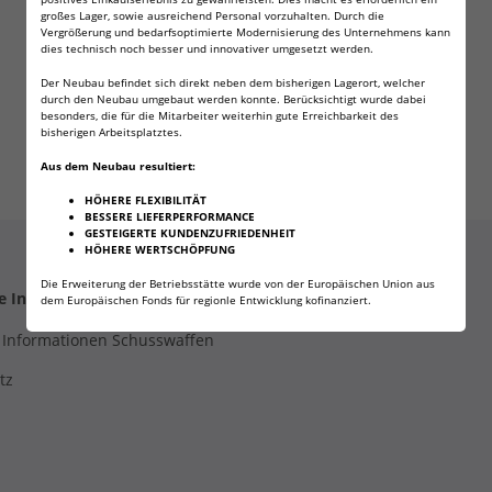
großes Lager, sowie ausreichend Personal vorzuhalten. Durch die
Vergrößerung und bedarfsoptimierte Modernisierung des Unternehmens kann
dies technisch noch besser und innovativer umgesetzt werden.
Der Neubau befindet sich direkt neben dem bisherigen Lagerort, welcher
durch den Neubau umgebaut werden konnte. Berücksichtigt wurde dabei
besonders, die für die Mitarbeiter weiterhin gute Erreichbarkeit des
bisherigen Arbeitsplatztes.
Aus dem Neubau resultiert:
HÖHERE FLEXIBILITÄT
BESSERE LIEFERPERFORMANCE
GESTEIGERTE KUNDENZUFRIEDENHEIT
HÖHERE WERTSCHÖPFUNG
Die Erweiterung der Betriebsstätte wurde von der Europäischen Union aus
he Informationen
Versandarten
dem Europäischen Fonds für regionle Entwicklung kofinanziert.
 Informationen Schusswaffen
tz