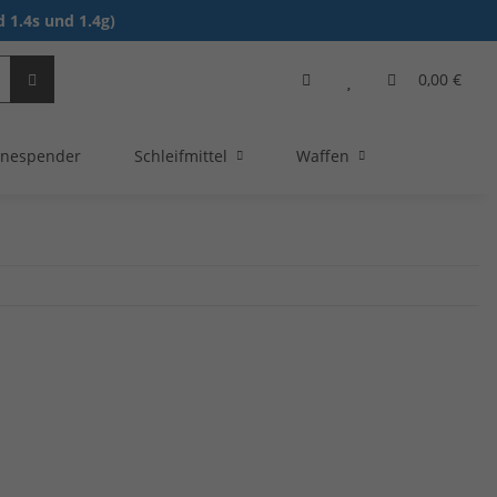
 1.4s und 1.4g)
0,00 €
nespender
Schleifmittel
Waffen