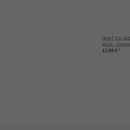
NEMT CO₂ Sod
Stück – Kompa
Sodamaker, S
13,99 €
*
in EU – Für pr
& kreative A