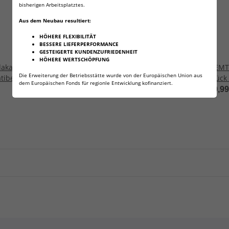
bisherigen Arbeitsplatztes.
Aus dem Neubau resultiert:
HÖHERE FLEXIBILITÄT
BESSERE LIEFERPERFORMANCE
GESTEIGERTE KUNDENZUFRIEDENHEIT
HÖHERE WERTSCHÖPFUNG
akapseln 8g – 30
NEMT CO₂ Sodakapseln 8g – 360
NEMT 
Die Erweiterung der Betriebsstätte wurde von der Europäischen Union aus
tibel mit
Stück – Kompatibel mit
Stück
dem Europäischen Fonds für regionle Entwicklung kofinanziert.
oda Siphon - Made
Sodamaker, Soda Siphon - Made
Sodam
117,99 €
*
20,9
ickelnde Getränke
in EU – Für prickelnde Getränke
in EU
nwendungen
& kreative Anwendungen
& kre