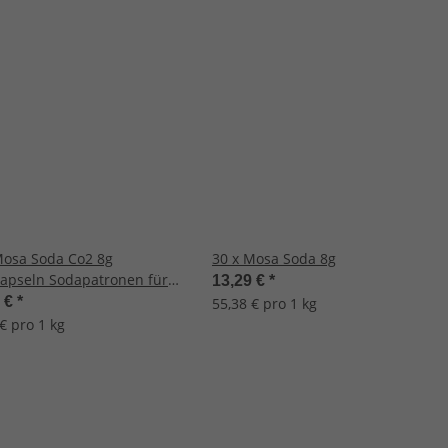
Mosa Soda Co2 8g
30 x Mosa Soda 8g
apseln Sodapatronen für
13,29 €
*
ereiter
6 €
*
55,38 € pro 1 kg
€ pro 1 kg