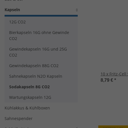
Kapseln
12G CO2
Bierkapseln 16G ohne Gewinde
CO2
Gewindekapseln 16G und 25G
CO2
Gewindekapseln 88G CO2
10 x Fritz-Cell
Sahnekapseln N2O Kapseln
8,79 €
*
Sodakapseln 8G CO2
Wartungskapseln 12G
Kühlakkus & Kühlboxen
Sahnespender