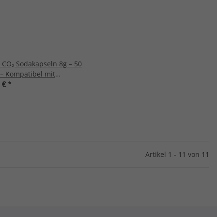
CO₂ Sodakapseln 8g – 50
 – Kompatibel mit
aker, Soda Siphon - Made
9 €
*
 – Für prickelnde Getränke
ative Anwendungen
Artikel 1 - 11 von 11