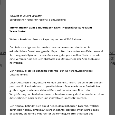
BESTSELLER
"Investition in Ihre Zukunft"
Europäischer Fonds für regionale Entwicklung
Informationen zum Bauvorhaben NEMT Neuschäfer Euro Multi
Trade GmbH
Weitere Betriebsstätte zur Lagerung von rund 700 Paletten.
Durch das stetige Wachstum des Unternehmens und die dadurch
erforderlichen Erweiterungen der Kapazitäten, besonders von Paletten- und
a 8g
500 x Mosa Soda Co2 8g
NEMT 
Kartonagenstellplätzen, sowie Anpassung der personellen Struktur, wurde
Sodakapseln Sodapatronen für
Stück
eine Vergrößerung der Betriebsstätte zur Optimierung der Arbeitsabläufe
notwendig.
Sodabereiter
Sodam
149,99 €
*
37,9
kg
in EU
Der Neubau bietet gleichzeitig Potential zur Weiterentwicklung des
& kre
Unternehmens.
Unser Anspruch ist es, unsere Kunden schnellstmöglich zu beliefern, um ein
positives Einkaufserlebnis zu gewährleisten. Dies macht es erforderlich ein
großes Lager, sowie ausreichend Personal vorzuhalten. Durch die
Vergrößerung und bedarfsoptimierte Modernisierung des Unternehmens kann
dies technisch noch besser und innovativer umgesetzt werden.
Der Neubau befindet sich direkt neben dem bisherigen Lagerort, welcher
durch den Neubau umgebaut werden konnte. Berücksichtigt wurde dabei
besonders, die für die Mitarbeiter weiterhin gute Erreichbarkeit des