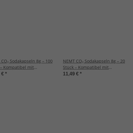
CO₂ Sodakapseln 8g – 100
NEMT CO₂ Sodakapseln 8g – 20
 – Kompatibel mit
Stück – Kompatibel mit
aker, Soda Siphon - Made
Sodamaker, Soda Siphon - Made
5 €
*
11,49 €
*
 – Für prickelnde Getränke
in EU – Für prickelnde Getränke
ative Anwendungen
& kreative Anwendungen