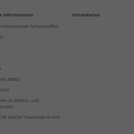
he Informationen
Versandarten
 Informationen Schusswaffen
tz
m
setz BattG
recht
nen zu Elektro- und
geräten
E UNION "Investition in Ihre