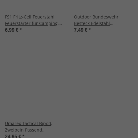
FS1 Fritz-Cell Feuerstahl
Outdoor Bundeswehr
Feuerstarter für Camping,
Besteck Edelstahl
Survival, Outdoor
Campingbesteck Essbesteck
6,99 €
*
7,49 €
*
Magnesiumstahlgriff mit
Set 5 teilig Camping
Paracort FS 1
Besteckset
Umarex Tactical Bipod,
Zweibein Passend
Ergonomisch, Frontgriff,
24,95 €
*