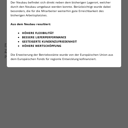
Der Neubau befindet sich direkt neben dem bisherigen Lagerort, welcher
durch den Neubau umgebaut werden konnte. Berücksichtigt wurde dabei
besonders, die für die Mitarbeiter weiterhin gute Erreichbarkeit des
bisherigen Arbeitsplatztes.
Aus dem Neubau resultiert:
HÖHERE FLEXIBILITÄT
BESSERE LIEFERPERFORMANCE
GESTEIGERTE KUNDENZUFRIEDENHEIT
Fritz Cell Klappmesser
Fritz-Cell Feuerstahl
HÖHERE WERTSCHÖPFUNG
Zweihandmesser Survival
Feuerstarter für Camping,
Die Erweiterung der Betriebsstätte wurde von der Europäischen Union aus
Taschenmesser Outdoor
Preis auf Anfrage
Survival, Outdoor
6,99 €
*
dem Europäischen Fonds für regionle Entwicklung kofinanziert.
Messer Holz S81 mit
Magnesiumstahlgriff mit
Glasbrecher und
Holzgriff FS 2
Gurtschneider