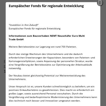
Europäischer Fonds für regionale Entwicklung
"Investition in Ihre Zukunft"
Europäischer Fonds für regionale Entwicklung
Informationen zum Bauvorhaben NEMT Neuschäfer Euro Multi
Trade GmbH
Weitere Betriebsstätte zur Lagerung von rund 700 Paletten.
Durch das stetige Wachstum des Unternehmens und die dadurch
erforderlichen Erweiterungen der Kapazitäten, besonders von Paletten- und
Fritz Cell Klappmesser
Fritz Cell Klappmesser
Kartonagenstellplätzen, sowie Anpassung der personellen Struktur, wurde
eine Vergrößerung der Betriebsstätte zur Optimierung der Arbeitsabläufe
Einhandmesser Survival
Zweihandmesser Survival
notwendig.
Taschenmesser Outdoor
Taschenmesser Outdoor
12,95 €
*
12,95 €
*
Der Neubau bietet gleichzeitig Potential zur Weiterentwicklung des
Messer schwarz silber R75
Messer Holz M61
Unternehmens.
Unser Anspruch ist es, unsere Kunden schnellstmöglich zu beliefern, um ein
positives Einkaufserlebnis zu gewährleisten. Dies macht es erforderlich ein
großes Lager, sowie ausreichend Personal vorzuhalten. Durch die
Vergrößerung und bedarfsoptimierte Modernisierung des Unternehmens kann
dies technisch noch besser und innovativer umgesetzt werden.