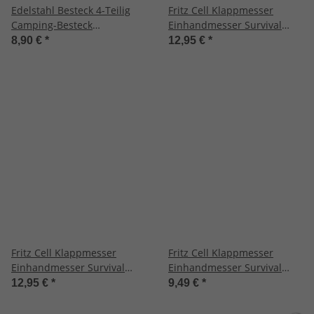
Edelstahl Besteck 4-Teilig
Fritz Cell Klappmesser
Camping-Besteck
Einhandmesser Survival
Essbesteck Bundeswehr für
Taschenmesser Outdoor
8,90 €
*
12,95 €
*
Camping Besteckset
Messer Holz A42
Outdoor
Fritz Cell Klappmesser
Fritz Cell Klappmesser
Einhandmesser Survival
Einhandmesser Survival
Taschenmesser Outdoor
Taschenmesser Outdoor
12,95 €
*
9,49 €
*
Messer Holz F28
Messer schwarz MX57