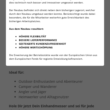
Kompaktes Design:
Leicht und handlich, passt
dies technisch noch besser und innovativer umgesetzt werden.
problemlos in Deine Tasche oder Deinen
Der Neubau befindet sich direkt neben dem bisherigen Lagerort, welcher
Rucksack – Dein treuer Begleiter für unterwegs.
durch den Neubau umgebaut werden konnte. Berücksichtigt wurde dabei
Sicherheitsverriegelungsmechanismus:
Mit einer
besonders, die für die Mitarbeiter weiterhin gute Erreichbarkeit des
bisherigen Arbeitsplatztes.
zuverlässigen Verriegelung, die ungewolltes
Einklappen verhindert und für zusätzliche
Aus dem Neubau resultiert:
Sicherheit sorgt.
HÖHERE FLEXIBILITÄT
Gürtelclip:
zur Befestigung an Hose oder Gürtel,
BESSERE LIEFERPERFORMANCE
aber auch abschraubbar.
GESTEIGERTE KUNDENZUFRIEDENHEIT
Gurtschneider und Glasbrecher:
Im Notfall kann
HÖHERE WERTSCHÖPFUNG
man mit einem Glasbrecherpin am Griff Scheiben
Die Erweiterung der Betriebsstätte wurde von der Europäischen Union aus
einschlagen und mit einer extra Klinge im Griff
dem Europäischen Fonds für regionle Entwicklung kofinanziert.
Sicherheitsgurte zerschneiden
Ideal für:
Outdoor-Enthusiasten und Abenteurer
Camper und Wanderer
Angler und Jäger
Heimwerker und Alltagsnutzer
Hole Dir jetzt Dein Einhandmesser und sei für jede