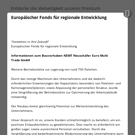
Entdecke die Vielseitigkeit unseres Premium
Einhandmessers!
Europäischer Fonds für regionale Entwicklung
Ob beim Camping, Wandern, Angeln oder im täglichen
Gebrauch – unser Einhandmesser ist das ideale
Werkzeug für alle, die Wert auf Qualität und
"Investition in Ihre Zukunft"
Funktionalität legen. Robust, präzise und leicht zu
Europäischer Fonds für regionale Entwicklung
handhaben, bietet es Dir die perfekte Kombination aus
Informationen zum Bauvorhaben NEMT Neuschäfer Euro Multi
Sicherheit und Komfort.
Trade GmbH
Vorteile auf einen Blick:
Weitere Betriebsstätte zur Lagerung von rund 700 Paletten.
Durch das stetige Wachstum des Unternehmens und die dadurch
Hochwertige Klinge:
Aus rostfreiem Edelstahl
erforderlichen Erweiterungen der Kapazitäten, besonders von Paletten- und
gefertigt, für extreme Schärfe und Langlebigkeit –
Kartonagenstellplätzen, sowie Anpassung der personellen Struktur, wurde
stets einsatzbereit.
eine Vergrößerung der Betriebsstätte zur Optimierung der Arbeitsabläufe
notwendig.
Einhandbedienung:
Dank des praktischen
Einhandknubbels lässt sich das Messer schnell
Der Neubau bietet gleichzeitig Potential zur Weiterentwicklung des
und sicher mit einer Hand öffnen und schließen.
Unternehmens.
Ergonomischer Griff:
Bietet einen sicheren und
Unser Anspruch ist es, unsere Kunden schnellstmöglich zu beliefern, um ein
komfortablen Halt, selbst unter schwierigen
positives Einkaufserlebnis zu gewährleisten. Dies macht es erforderlich ein
großes Lager, sowie ausreichend Personal vorzuhalten. Durch die
Bedingungen.
Vergrößerung und bedarfsoptimierte Modernisierung des Unternehmens kann