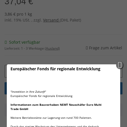
37,04 €
3,86 € pro 1 kg
inkl. 19% USt. , zzgl.
Versand
(DHL Paket)
Sofort verfügbar
Frage zum Artikel
Lieferzeit:
1 - 3 Werktage
(Ausland)
Europäischer Fonds für regionale Entwicklung
1
"Investition in Ihre Zukunft"
Europäischer Fonds für regionale Entwicklung
Informationen zum Bauvorhaben NEMT Neuschäfer Euro Multi
Trade GmbH
Beschreibung
Weitere Betriebsstätte zur Lagerung von rund 700 Paletten.
NEMT 2x flacher Kühlakku 400 ml Kühlakkus 25x14x1,4cm
Durch das stetige Wachstum des Unternehmens und die dadurch