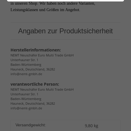
in unseren Shop. Wir haben noch andere Varianten,
Leistungsklassen und Größen im Angebot.
Angaben zur Produktsicherheit
Herstellerinformationen:
NEMT Neuschäfer Euro Multi Trade GmbH
Unterhauner Str. 1
Baden-Württemberg
Hauneck, Deutschland, 36282
info@nemt-gmbh.de
verantwortliche Person:
NEMT Neuschäfer Euro Multi Trade GmbH
Unterhauner Str. 1
Baden-Württemberg
Hauneck, Deutschland, 36282
info@nemt-gmbh.de
Versandgewicht:
9,80 kg