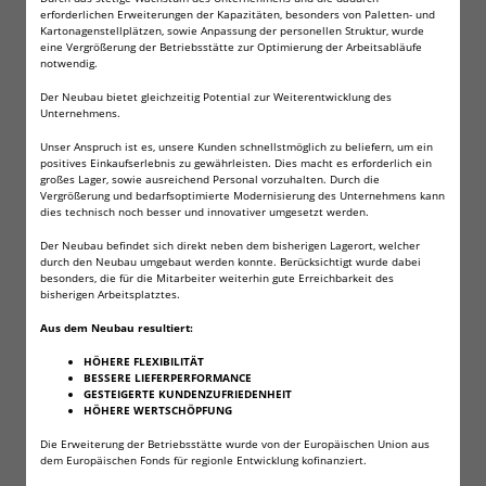
erforderlichen Erweiterungen der Kapazitäten, besonders von Paletten- und
Kühlelemente Kühltasche Kühlbox
Kartonagenstellplätzen, sowie Anpassung der personellen Struktur, wurde
eine Vergrößerung der Betriebsstätte zur Optimierung der Arbeitsabläufe
Extra flache Kühlakkus
notwendig.
400 ml Inhalt
Der Neubau bietet gleichzeitig Potential zur Weiterentwicklung des
Inhalt ungiftig, daher für Lebensmittel geeignet
Unternehmens.
Für einen Temperaturbereich zwischen -18°C und +40°C
Unser Anspruch ist es, unsere Kunden schnellstmöglich zu beliefern, um ein
Beliebig oft wiederverwendbar
positives Einkaufserlebnis zu gewährleisten. Dies macht es erforderlich ein
Maße je Kühlakku: ca. 14 x 25 x 1,4cm
großes Lager, sowie ausreichend Personal vorzuhalten. Durch die
Vergrößerung und bedarfsoptimierte Modernisierung des Unternehmens kann
dies technisch noch besser und innovativer umgesetzt werden.
Unsere extra flachen Kühlakkus
Passend ür Ihre Kühltasche oder Kühlbox. Einfach bevor Sie
Der Neubau befindet sich direkt neben dem bisherigen Lagerort, welcher
durch den Neubau umgebaut werden konnte. Berücksichtigt wurde dabei
diesen benötigen einige Stunden in das Gefrierfach oder die
besonders, die für die Mitarbeiter weiterhin gute Erreichbarkeit des
Gefriertruhe legen.
bisherigen Arbeitsplatztes.
Die Akkus werden in der EU hergestellt. Das darin befindliche
Aus dem Neubau resultiert:
Kühlmittel ist ungiftig. Daher können die Kühlakkus auch zur
HÖHERE FLEXIBILITÄT
Transportkühlung von Lebensmtteln oder pharmazeutischen
BESSERE LIEFERPERFORMANCE
Produkten verwandt werden.
GESTEIGERTE KUNDENZUFRIEDENHEIT
Die Akkus können einfach mit einem Tuch und etwas Spülmittel
HÖHERE WERTSCHÖPFUNG
von Schmutz gereinigt werden.
Die Erweiterung der Betriebsstätte wurde von der Europäischen Union aus
dem Europäischen Fonds für regionle Entwicklung kofinanziert.
Wenn Sie noch weitere Kühlakkus benötigen, schauen Sie einfach