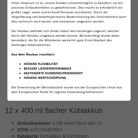
Unser Anspruch ist es, unsere Kunden schnellstmöglich zu beliefern, um ein
positives Einkaufserlebnis zu gewährleisten. Dies macht es erforderlich ein
großes Lager, sowie ausreichend Personal vorzuhalten. Durch die
Vergrößerung und bedarfsoptimierte Modernisierung des Unternehmens kann
dies technisch noch besser und innovativer umgesetzt werden.
Der Neubau befindet sich direkt neben dem bisherigen Lagerort, welcher
durch den Neubau umgebaut werden konnte. Berücksichtigt wurde dabei
besonders, die für die Mitarbeiter weiterhin gute Erreichbarkeit des
bisherigen Arbeitsplatztes.
Aus dem Neubau resultiert:
HÖHERE FLEXIBILITÄT
BESSERE LIEFERPERFORMANCE
GESTEIGERTE KUNDENZUFRIEDENHEIT
HÖHERE WERTSCHÖPFUNG
Die Erweiterung der Betriebsstätte wurde von der Europäischen Union aus
dem Europäischen Fonds für regionle Entwicklung kofinanziert.
12 x 400 ml flacher Kühlakkus
Artikelnummer:
6128-nemt-flach-400-12
GTIN:
4251354407007
Kategorie:
Kühlakkus & Kühlboxen