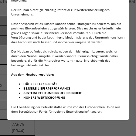
notwendig.
benutzen Sie bitte diese Tabelle dazu, um die für Sie richtige Bat
Der Neubau bietet gleichzeitig Potential zur Weiterentwicklung des
Unternehmens.
Unser Anspruch ist es, unsere Kunden schnellstmöglich zu beliefern, um ein
positives Einkaufserlebnis zu gewährleisten. Dies macht es erforderlich ein
großes Lager, sowie ausreichend Personal vorzuhalten. Durch die
Vergrößerung und bedarfsoptimierte Modernisierung des Unternehmens kann
675
dies technisch noch besser und innovativer umgesetzt werden.
Der Neubau befindet sich direkt neben dem bisherigen Lagerort, welcher
durch den Neubau umgebaut werden konnte. Berücksichtigt wurde dabei
675A
besonders, die für die Mitarbeiter weiterhin gute Erreichbarkeit des
bisherigen Arbeitsplatztes.
675AE-
Aus dem Neubau resultiert:
2
DA675
HÖHERE FLEXIBILITÄT
X
675HPX
BESSERE LIEFERPERFORMANCE
GESTEIGERTE KUNDENZUFRIEDENHEIT
ac675
HÖHERE WERTSCHÖPFUNG
ZA675
Die Erweiterung der Betriebsstätte wurde von der Europäischen Union aus
dem Europäischen Fonds für regionle Entwicklung kofinanziert.
p675
ZA675
(PR44)