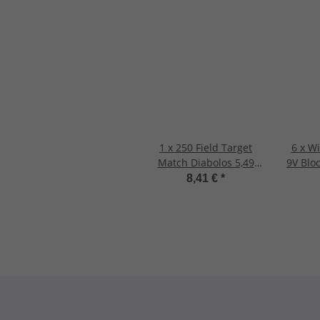
1 x 250 Field Target
6 x W
Match Diabolos 5,49
9V Blo
mm FRITZ-CELL für
f
8,41 €
*
Luftgewehr Luftpistole
Rauch
Longli
f
Leben