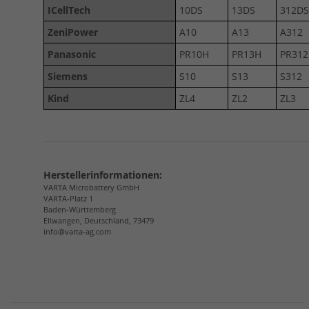
ICellTech
10DS
13DS
312DS
ZeniPower
A10
A13
A312
Panasonic
PR10H
PR13H
PR31
Siemens
S10
S13
S312
Kind
ZL4
ZL2
ZL3
Herstellerinformationen:
VARTA Microbattery GmbH
VARTA-Platz 1
Baden-Württemberg
Ellwangen, Deutschland, 73479
info@varta-ag.com