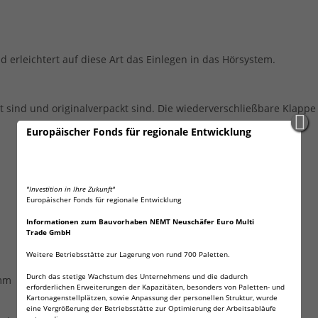
erleichtert auf diese Art das Einlegen in das Hörsystem.
stet sind und originalverpackt sind. Die wiederverschließbare Klap
Europäischer Fonds für regionale Entwicklung
"Investition in Ihre Zukunft"
Europäischer Fonds für regionale Entwicklung
Informationen zum Bauvorhaben NEMT Neuschäfer Euro Multi
Trade GmbH
Weitere Betriebsstätte zur Lagerung von rund 700 Paletten.
Durch das stetige Wachstum des Unternehmens und die dadurch
 mm
erforderlichen Erweiterungen der Kapazitäten, besonders von Paletten- und
Kartonagenstellplätzen, sowie Anpassung der personellen Struktur, wurde
eine Vergrößerung der Betriebsstätte zur Optimierung der Arbeitsabläufe