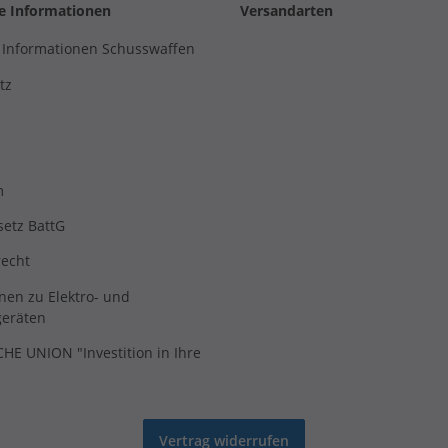
he Informationen
Versandarten
 Informationen Schusswaffen
tz
m
setz BattG
recht
nen zu Elektro- und
geräten
E UNION "Investition in Ihre
Vertrag widerrufen