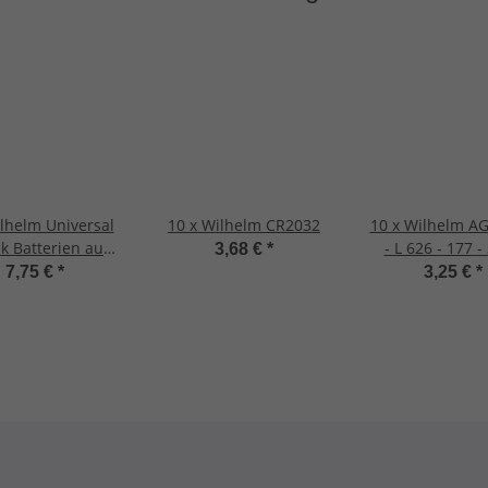
ilhelm Universal
10 x Wilhelm CR2032
10 x Wilhelm A
ck Batterien auch
- L 626 - 177 -
3,68 €
*
ür 10 Jahres
GP77A
7,75 €
*
3,25 €
*
melder geeignet
Qualitätsbatteri
fe Blockbatterie
Alkaline
ür maximale
sdauer 6LR61 9
Volt