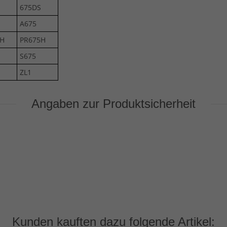
675DS
A675
2H
PR675H
S675
ZL1
Angaben zur Produktsicherheit
Kunden kauften dazu folgende Artikel: