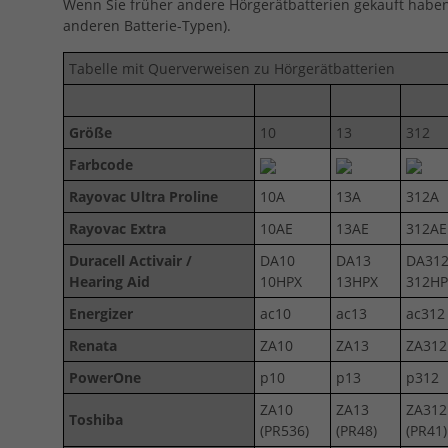
Wenn Sie früher andere Hörgerätbatterien gekauft haben, 
anderen Batterie-Typen).
Tabelle mit Querverweisen zu Hörgerätbatterien
Größe
10
13
312
Farbcode
Rayovac Ultra Proline
10A
13A
312A
Rayovac Extra
10AE
13AE
312AE
Duracell Activair /
DA10
DA13
DA31
Hearing Aid
10HPX
13HPX
312HP
Energizer
ac10
ac13
ac312
Renata
ZA10
ZA13
ZA312
PowerOne
p10
p13
p312
ZA10
ZA13
ZA312
Toshiba
(PR536)
(PR48)
(PR41)