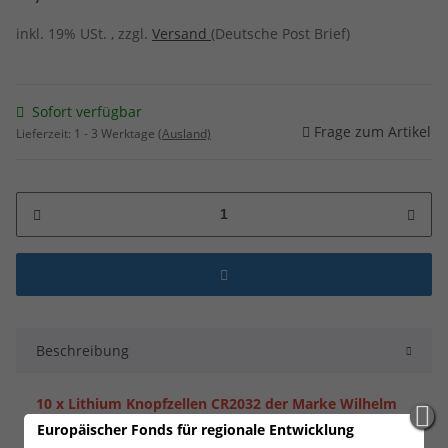
inkl. 19% USt. , zzgl.
Versand
(Deutsche Post Brief)
Sofort verfügbar
Frage zum Artikel
Lieferzeit:
1 - 3 Werktage
(Ausland)
Beschreibung
10 x Lithium Knopfzellen CR2032 der Marke Wilhelm
Europäischer Fonds für regionale Entwicklung