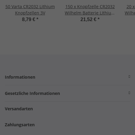
50 Varta CR2032 Lithium
150 x Knopfzelle CR2032
20 x
Knopfzellen 3V
Wilhelm Batterie LIthium
Wilh
3V CR 2032
8,79 €
*
21,52 €
*
Industrieware
Informationen
Gesetzliche Informationen
Versandarten
Zahlungsarten