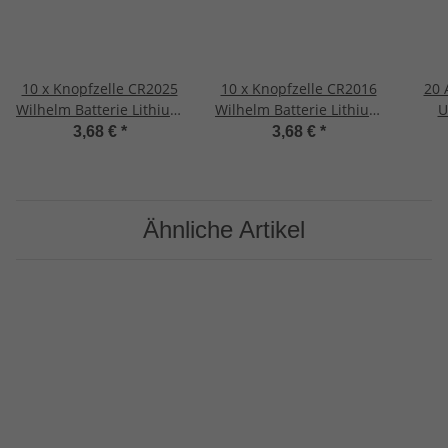
10 x Knopfzelle CR2025
10 x Knopfzelle CR2016
20 
Wilhelm Batterie Lithium
Wilhelm Batterie Lithium
U
3V CR 2025
3V CR 2016
Batt
3,68 €
*
3,68 €
*
Industrieware
Premiumware
Ähnliche Artikel