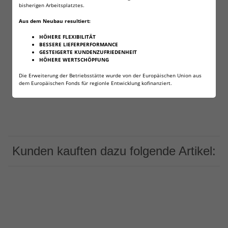
bisherigen Arbeitsplatztes.
Aus dem Neubau resultiert:
Herstellerinformationen:
Weilax GmbH
HÖHERE FLEXIBILITÄT
Lena-Christ-Str. 2
BESSERE LIEFERPERFORMANCE
Baden-Württemberg
GESTEIGERTE KUNDENZUFRIEDENHEIT
Grünwald, Deutschland, 82031
HÖHERE WERTSCHÖPFUNG
info@weilax.de
Die Erweiterung der Betriebsstätte wurde von der Europäischen Union aus
dem Europäischen Fonds für regionle Entwicklung kofinanziert.
Kunden kauften dazu folgende Artikel: