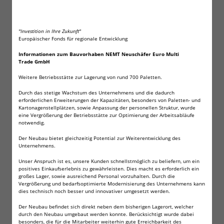
Bei den Batterien handelt es sich um Knopfzellen der
Marke Wilhelm. Die Batterien werden in industrieller
Großverpackung geliefert, sind jedoch
"Investition in Ihre Zukunft"
kurzschlusssicher verpackt.
Europäischer Fonds für regionale Entwicklung
Informationen zum Bauvorhaben NEMT Neuschäfer Euro Multi
Trade GmbH
Technische Daten:
Weitere Betriebsstätte zur Lagerung von rund 700 Paletten.
Durch das stetige Wachstum des Unternehmens und die dadurch
erforderlichen Erweiterungen der Kapazitäten, besonders von Paletten- und
Größe: CR2032
Kartonagenstellplätzen, sowie Anpassung der personellen Struktur, wurde
Lithium Knopfzelle
eine Vergrößerung der Betriebsstätte zur Optimierung der Arbeitsabläufe
notwendig.
Höhe: 3,2mm
Duechmesser: 20mm
Der Neubau bietet gleichzeitig Potential zur Weiterentwicklung des
Spannung: 3V
Unternehmens.
Alternative Bezeichnungen für die Größe: CR-
Unser Anspruch ist es, unsere Kunden schnellstmöglich zu beliefern, um ein
2032, CR 2032, 2032, KL2032, KECR2032, 6032,
positives Einkaufserlebnis zu gewährleisten. Dies macht es erforderlich ein
großes Lager, sowie ausreichend Personal vorzuhalten. Durch die
LM2032, ECR2032, DL2032, BR2032
Vergrößerung und bedarfsoptimierte Modernisierung des Unternehmens kann
dies technisch noch besser und innovativer umgesetzt werden.
Der Neubau befindet sich direkt neben dem bisherigen Lagerort, welcher
Angaben zur Produktsicherheit
durch den Neubau umgebaut werden konnte. Berücksichtigt wurde dabei
besonders, die für die Mitarbeiter weiterhin gute Erreichbarkeit des