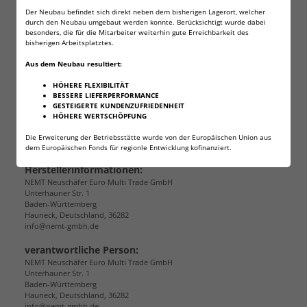
Die Akkus können einfach mit einem Tuch und etwas
Der Neubau befindet sich direkt neben dem bisherigen Lagerort, welcher
Spülmittel von Schmutz gereinigt werden.
durch den Neubau umgebaut werden konnte. Berücksichtigt wurde dabei
besonders, die für die Mitarbeiter weiterhin gute Erreichbarkeit des
bisherigen Arbeitsplatztes.
Wenn Sie noch weitere Kühlakkus benötigen, schauen
Sie einfach in unseren Shop. Wir haben noch andere
Aus dem Neubau resultiert:
Varianten, Leistungsklassen und Größen im Angebot.
HÖHERE FLEXIBILITÄT
BESSERE LIEFERPERFORMANCE
GESTEIGERTE KUNDENZUFRIEDENHEIT
HÖHERE WERTSCHÖPFUNG
Angaben zur Produktsicherheit
Die Erweiterung der Betriebsstätte wurde von der Europäischen Union aus
dem Europäischen Fonds für regionle Entwicklung kofinanziert.
Herstellerinformationen:
NEMT Neuschäfer Euro Multi Trade GmbH
Unterhauner Str. 1
Baden-Württemberg
Hauneck, Deutschland, 36282
info@nemt-gmbh.de
verantwortliche Person:
NEMT Neuschäfer Euro Multi Trade GmbH
Unterhauner Str. 1
Baden-Württemberg
Hauneck, Deutschland, 36282
info@nemt-gmbh.de