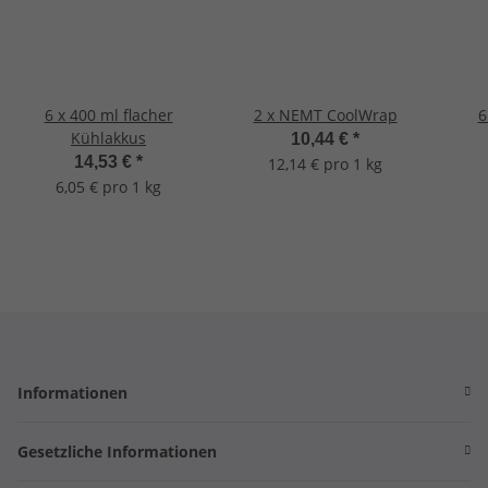
6 x 400 ml flacher
2 x NEMT CoolWrap
6
Kühlakkus
10,44 €
*
14,53 €
*
12,14 € pro 1 kg
6,05 € pro 1 kg
Informationen
Gesetzliche Informationen