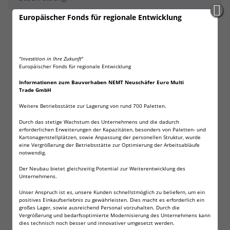
Europäischer Fonds für regionale Entwicklung
NEMT 4x flacher Kühlakku 800 ml Kühlakkus 25 x 32,5
x 1,5 cm Kühlelemente Kühltasche Kühlbox
Extra flache Kühlakkus
"Investition in Ihre Zukunft"
800 ml Inhalt
Europäischer Fonds für regionale Entwicklung
Inhalt ungiftig, daher für Lebensmittel geeignet
Informationen zum Bauvorhaben NEMT Neuschäfer Euro Multi
Für einen Temperaturbereich zwischen -18°C und
Trade GmbH
+40°C
Weitere Betriebsstätte zur Lagerung von rund 700 Paletten.
Beliebig oft wiederverwendbar
Maße je Kühlakku: ca. 25 x 32,5 x 1,5 cm
Durch das stetige Wachstum des Unternehmens und die dadurch
erforderlichen Erweiterungen der Kapazitäten, besonders von Paletten- und
Unsere extra flachen Kühlakkus
Kartonagenstellplätzen, sowie Anpassung der personellen Struktur, wurde
eine Vergrößerung der Betriebsstätte zur Optimierung der Arbeitsabläufe
Passend ür Ihre Kühltasche oder Kühlbox. Einfach
notwendig.
bevor Sie diesen benötigen einige Stunden in das
Der Neubau bietet gleichzeitig Potential zur Weiterentwicklung des
Gefrierfach oder die Gefriertruhe legen.
Unternehmens.
Die Akkus werden in der EU hergestellt. Das darin
befindliche Kühlmittel ist ungiftig. Daher können die
Unser Anspruch ist es, unsere Kunden schnellstmöglich zu beliefern, um ein
positives Einkaufserlebnis zu gewährleisten. Dies macht es erforderlich ein
Kühlakkus auch zur Transportkühlung von
großes Lager, sowie ausreichend Personal vorzuhalten. Durch die
Lebensmtteln oder pharmazeutischen Produkten
Vergrößerung und bedarfsoptimierte Modernisierung des Unternehmens kann
dies technisch noch besser und innovativer umgesetzt werden.
verwandt werden.