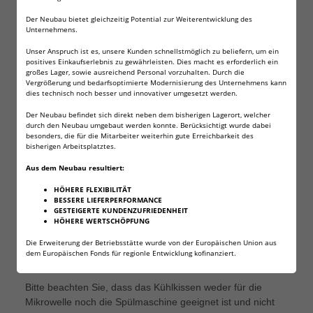
400g leichte Kühlmatte bleibt jederzeit beweglich, wodurch
Der Neubau bietet gleichzeitig Potential zur Weiterentwicklung des
sich der Innenraum nahezu jeder Kühlbox oder Kühltasche
Unternehmens.
perfekt ausnutzen lässt. Dies ist gerade bei kleineren
Unser Anspruch ist es, unsere Kunden schnellstmöglich zu beliefern, um ein
Kühltaschen, Lunchbags oder Picknickkörben oft von
positives Einkaufserlebnis zu gewährleisten. Dies macht es erforderlich ein
Vorteil.
großes Lager, sowie ausreichend Personal vorzuhalten. Durch die
Vergrößerung und bedarfsoptimierte Modernisierung des Unternehmens kann
Man kann die Kühlmatte auch direkt um das Kühlgut
dies technisch noch besser und innovativer umgesetzt werden.
wickeln. Damit eignet sich die Kühlmatte ideal zum Kühlen
von allen Lebensmitteln, Speisen und Getränken.
Der Neubau befindet sich direkt neben dem bisherigen Lagerort, welcher
durch den Neubau umgebaut werden konnte. Berücksichtigt wurde dabei
Zusätzlich bietet sich die Kühlmatte im Notfall auch für den
besonders, die für die Mitarbeiter weiterhin gute Erreichbarkeit des
Einsatz als praktische Kühlkompresse bei Prellungen und
bisherigen Arbeitsplatztes.
Schwellungen an.
Aus dem Neubau resultiert:
Sie ist beliebig oft wiederverwendbar.
Das blaue Kühl-Gel ist schnell durchgefroren und hat eine
HÖHERE FLEXIBILITÄT
BESSERE LIEFERPERFORMANCE
längere Kühlleistung als gefrorenes Wasser. Durch
GESTEIGERTE KUNDENZUFRIEDENHEIT
Verwendung mehrerer Kühlmatten kann die Kühlleistung
HÖHERE WERTSCHÖPFUNG
noch gesteigert werden.
Die Erweiterung der Betriebsstätte wurde von der Europäischen Union aus
Alle verwendeten Materialen sind ungiftig. Die Außenfolie
dem Europäischen Fonds für regionle Entwicklung kofinanziert.
leicht zu reinigen.
Bitte beachten Sie, dass das Kühlkissen weder für die
Mikrowelle noch die Spülmaschine geeignet ist und nicht