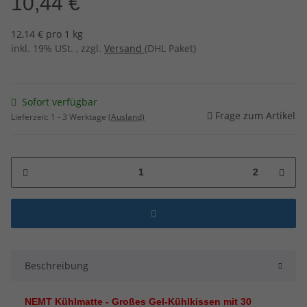
10,44 €
12,14 € pro 1 kg
inkl. 19% USt. , zzgl.
Versand
(DHL Paket)
Sofort verfügbar
Frage zum Artikel
Lieferzeit:
1 - 3 Werktage
(Ausland)
2
Beschreibung
NEMT Kühlmatte - Großes Gel-Kühlkissen mit 30