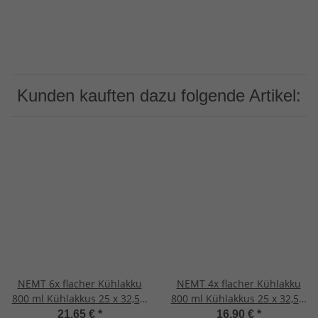
Kunden kauften dazu folgende Artikel:
NEMT 6x flacher Kühlakku
NEMT 4x flacher Kühlakku
800 ml Kühlakkus 25 x 32,5 x
800 ml Kühlakkus 25 x 32,5 x
1,5 cm Kühlelemente Kühlta
1,5 cm Kühlelemente Kühlta
21,65 €
*
16,90 €
*