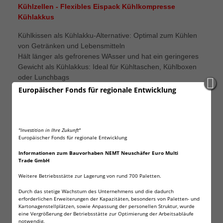
Kühlzellen - Flexibles Eispack Kühlkompresse
Kühlakkus
Kühlkissen als Kühlakku-Alternative: Optimal zum Kühlen
von Getränken und Lebensmitteln
Hält länger als gefrorenes WAsser und hat ein geringeres
Gewicht als Kühlakkus: Ideal für Kühltaschen, Kühlboxen
oder Lunchbags
Dieses große Kühlkissen bleibt auch im gefrorenen
Europäischer Fonds für regionale Entwicklung
Zustand bis zu -18°C flexibel und biegsam
Das Kühlmittel ist ungiftig, auslaufsicher und lässt sich auch
praktisch als Kühlkompresse verwenden
Maße Kühlmatte ca. 38 x 25 cm mit 30 Gel-Kühlzellen.
"Investition in Ihre Zukunft"
Europäischer Fonds für regionale Entwicklung
Beliebig oft wiederverwendbar
Informationen zum Bauvorhaben NEMT Neuschäfer Euro Multi
Bei der Kühlmatte handelt es sich um ein mit Gel gefülltes
Trade GmbH
Kühlkissen bestehend aus 30 aneinander gereihten und
Weitere Betriebsstätte zur Lagerung von rund 700 Paletten.
biegsamen Kühlzellen, die sich auch im gefrorenen
Zustand (bei bis zu minus 18°C) flexibel an die
Durch das stetige Wachstum des Unternehmens und die dadurch
erforderlichen Erweiterungen der Kapazitäten, besonders von Paletten- und
unterschiedlichsten Gegenstände, Formen und den Körper
Kartonagenstellplätzen, sowie Anpassung der personellen Struktur, wurde
anpassen.
eine Vergrößerung der Betriebsstätte zur Optimierung der Arbeitsabläufe
Es ist eine Alternative zu herkömmlichen Kühlakkus: Die
notwendig.