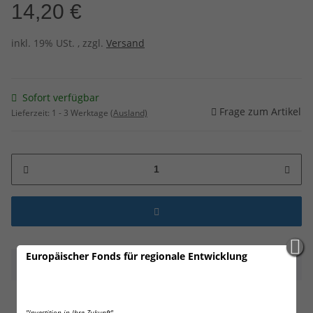
14,20 €
inkl. 19% USt. , zzgl.
Versand
Sofort verfügbar
Frage zum Artikel
Lieferzeit:
1 - 3 Werktage
(Ausland)
Europäischer Fonds für regionale Entwicklung
Beschreibung
"Investition in Ihre Zukunft"