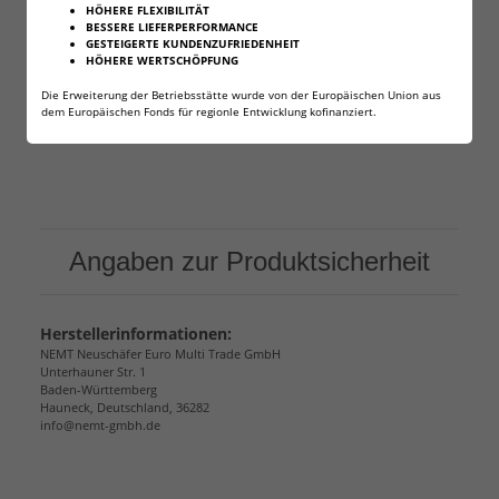
HÖHERE FLEXIBILITÄT
Lieferumfang: : 200 Stück (2 Dosen) Fritz-Cell
BESSERE LIEFERPERFORMANCE
GESTEIGERTE KUNDENZUFRIEDENHEIT
Stahlkopf
HÖHERE WERTSCHÖPFUNG
Die Erweiterung der Betriebsstätte wurde von der Europäischen Union aus
dem Europäischen Fonds für regionle Entwicklung kofinanziert.
Angaben zur Produktsicherheit
Herstellerinformationen:
NEMT Neuschäfer Euro Multi Trade GmbH
Unterhauner Str. 1
Baden-Württemberg
Hauneck, Deutschland, 36282
info@nemt-gmbh.de