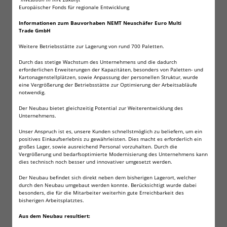
Europäischer Fonds für regionale Entwicklung
Informationen zum Bauvorhaben NEMT Neuschäfer Euro Multi
200 Stahlkopf 5,5mm Diabolos Fritz-Cell
Trade GmbH
Spitzkopf
Weitere Betriebsstätte zur Lagerung von rund 700 Paletten.
Durch das stetige Wachstum des Unternehmens und die dadurch
erforderlichen Erweiterungen der Kapazitäten, besonders von Paletten- und
Diese Diabolos bestehen aus einem Hartmetallkern
Kartonagenstellplätzen, sowie Anpassung der personellen Struktur, wurde
eine Vergrößerung der Betriebsstätte zur Optimierung der Arbeitsabläufe
in einem Kunststoffmantel und sind daher bleifrei.
notwendig.
Dank der Kunststoffummantelung passen sich diese
Der Neubau bietet gleichzeitig Potential zur Weiterentwicklung des
Diabolos optimal an den jeweiligen Waffenlauf an.
Unternehmens.
Hohe Beschleunigung dank
Unser Anspruch ist es, unsere Kunden schnellstmöglich zu beliefern, um ein
positives Einkaufserlebnis zu gewährleisten. Dies macht es erforderlich ein
Kunststoffummantelung. Stahlspitzkugeln für
großes Lager, sowie ausreichend Personal vorzuhalten. Durch die
Luftgewehre und Luftpistolen.
Vergrößerung und bedarfsoptimierte Modernisierung des Unternehmens kann
dies technisch noch besser und innovativer umgesetzt werden.
Der Neubau befindet sich direkt neben dem bisherigen Lagerort, welcher
Kaliber: 5,5 mm / .22cal
durch den Neubau umgebaut werden konnte. Berücksichtigt wurde dabei
besonders, die für die Mitarbeiter weiterhin gute Erreichbarkeit des
Gewicht: 0,65 Gramm / 10,04 Grain
bisherigen Arbeitsplatztes.
Geschossform: Spitzkopf
Aus dem Neubau resultiert:
Geschosslänge: 11,8 mm