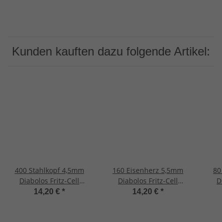
Kunden kauften dazu folgende Artikel:
400 Stahlkopf 4,5mm
160 Eisenherz 5,5mm
80
Diabolos Fritz-Cell
Diabolos Fritz-Cell
D
Spitzkopf Luftgewehr
Spitzkopf Luftgewehr
Spi
14,20 €
*
14,20 €
*
Luftpistole
Luftpistole