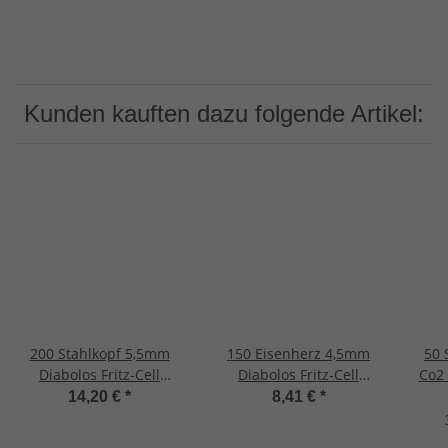
Kunden kauften dazu folgende Artikel:
200 Stahlkopf 5,5mm
150 Eisenherz 4,5mm
50 
Diabolos Fritz-Cell
Diabolos Fritz-Cell
Co2 Kaps
Spitzkopf Luftgewehr
Spitzkopf Luftgewehr
Pai
14,20 €
*
8,41 €
*
Luftpistole
Luftpistole
o