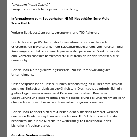
"Investition in Ihre Zukunft"
Europäischer Fonds für regionale Entwicklung
160 Eisenherz 5,5mm
Informationen zum Bauvorhaben NEMT Neuschäfer Euro Multi
Diabolos Fritz-Cell
Trade GmbH
Weitere Betriebsstätte zur Lagerung von rund 700 Paletten.
Spitzkopf
Durch das stetige Wachstum des Unternehmens und die dadurch
erforderlichen Erweiterungen der Kapazitäten, besonders von Paletten- und
Kartonagenstellplätzen, sowie Anpassung der personellen Struktur, wurde
eine Vergrößerung der Betriebsstätte zur Optimierung der Arbeitsabläufe
Diese Diabolos bestehen aus einem Hartmetallkern
notwendig.
in einem Kunststoffmantel und sind daher bleifrei.
Der Neubau bietet gleichzeitig Potential zur Weiterentwicklung des
Unternehmens.
Dank der Kunststoffummantelung passen sich diese
Diabolos optimal an den jeweiligen Waffenlauf an.
Unser Anspruch ist es, unsere Kunden schnellstmöglich zu beliefern, um ein
positives Einkaufserlebnis zu gewährleisten. Dies macht es erforderlich ein
Hohe Beschleunigung dank
großes Lager, sowie ausreichend Personal vorzuhalten. Durch die
Vergrößerung und bedarfsoptimierte Modernisierung des Unternehmens kann
Kunststoffummantelung. Stahlspitzkugeln für
dies technisch noch besser und innovativer umgesetzt werden.
Luftgewehre und Luftpistolen.
Der Neubau befindet sich direkt neben dem bisherigen Lagerort, welcher
durch den Neubau umgebaut werden konnte. Berücksichtigt wurde dabei
besonders, die für die Mitarbeiter weiterhin gute Erreichbarkeit des
Kaliber: 5,5 mm / .22cal
bisherigen Arbeitsplatztes.
Gewicht: 1,17 Gramm / 17,15 Grain
Aus dem Neubau resultiert: