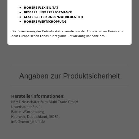
Geschossform: Spitzkopf
HÖHERE FLEXIBILITÄT
BESSERE LIEFERPERFORMANCE
Geschosslänge: 13,4 mm
GESTEIGERTE KUNDENZUFRIEDENHEIT
Lieferumfang: : 160 Stück (2 Dosen) Fritz-Cell
HÖHERE WERTSCHÖPFUNG
Eisenherz
Die Erweiterung der Betriebsstätte wurde von der Europäischen Union aus
dem Europäischen Fonds für regionle Entwicklung kofinanziert.
Angaben zur Produktsicherheit
Herstellerinformationen:
NEMT Neuschäfer Euro Multi Trade GmbH
Unterhauner Str. 1
Baden-Württemberg
Hauneck, Deutschland, 36282
info@nemt-gmbh.de