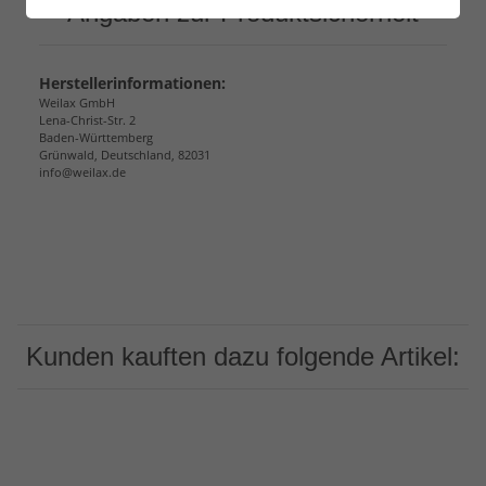
Angaben zur Produktsicherheit
Herstellerinformationen:
Weilax GmbH
Lena-Christ-Str. 2
Baden-Württemberg
Grünwald, Deutschland, 82031
info@weilax.de
Kunden kauften dazu folgende Artikel: