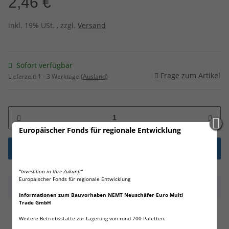
2,46 €
inkl. 19% USt. , zzgl.
Versand
Sofort verfügbar
Frage zum Artikel
Lieferzeit:
1 - 3 Werktage
(Ausland)
Europäischer Fonds für regionale Entwicklung
"Investition in Ihre Zukunft"
Europäischer Fonds für regionale Entwicklung
Beschreibung
Informationen zum Bauvorhaben NEMT Neuschäfer Euro Multi
Trade GmbH
2 x WILHELM CR2430 Knopfzellen!
Weitere Betriebsstätte zur Lagerung von rund 700 Paletten.