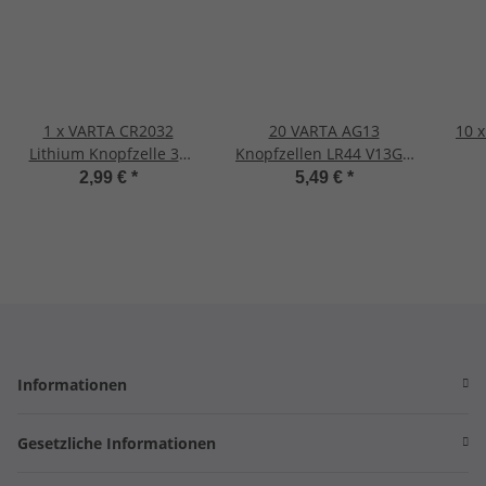
1 x VARTA CR2032
20 VARTA AG13
10 
Lithium Knopfzelle 3V
Knopfzellen LR44 V13GA
NEU CR 2032 NEU.
13GA V76PX SR44 11,6 x
2,99 €
*
5,49 €
*
5,4mm
Informationen
Gesetzliche Informationen