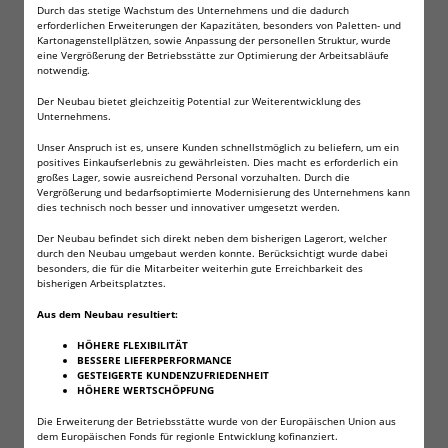
Diese Batterien sind sehr hochwertig!
Durch das stetige Wachstum des Unternehmens und die dadurch
erforderlichen Erweiterungen der Kapazitäten, besonders von Paletten- und
Kartonagenstellplätzen, sowie Anpassung der personellen Struktur, wurde
Technische Daten:
eine Vergrößerung der Betriebsstätte zur Optimierung der Arbeitsabläufe
3V, 280 mAh!
notwendig.
Durchmesser: 24 mm ,Höhe: 3 mm
Der Neubau bietet gleichzeitig Potential zur Weiterentwicklung des
Baugröße CR2430, DL2430, E-CR2430
Unternehmens.
Temperaturbereich -30°C bis +60°C
Unser Anspruch ist es, unsere Kunden schnellstmöglich zu beliefern, um ein
positives Einkaufserlebnis zu gewährleisten. Dies macht es erforderlich ein
großes Lager, sowie ausreichend Personal vorzuhalten. Durch die
Diese Lithium Knopfzellen finden unter anderem
Vergrößerung und bedarfsoptimierte Modernisierung des Unternehmens kann
Verwendung in:
dies technisch noch besser und innovativer umgesetzt werden.
Der Neubau befindet sich direkt neben dem bisherigen Lagerort, welcher
vielen PDAs!
durch den Neubau umgebaut werden konnte. Berücksichtigt wurde dabei
Taschenlampen!
besonders, die für die Mitarbeiter weiterhin gute Erreichbarkeit des
Motherboards!
bisherigen Arbeitsplatztes.
einigen Taschenrechnern!
Aus dem Neubau resultiert:
In Garagentor-Öffnern, einigen Schlüßelanhängern!
HÖHERE FLEXIBILITÄT
in diversen Armband-Uhren!
BESSERE LIEFERPERFORMANCE
GESTEIGERTE KUNDENZUFRIEDENHEIT
HÖHERE WERTSCHÖPFUNG
Die Erweiterung der Betriebsstätte wurde von der Europäischen Union aus
dem Europäischen Fonds für regionle Entwicklung kofinanziert.