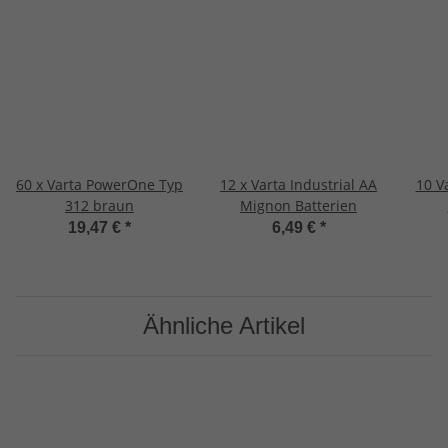
60 x Varta PowerOne Typ
12 x Varta Industrial AA
10 V
312 braun
Mignon Batterien
19,47 €
*
6,49 €
*
Ähnliche Artikel