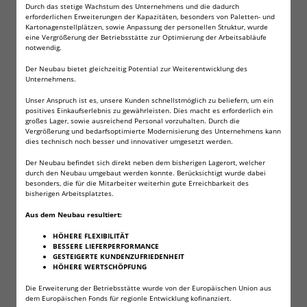
Durch das stetige Wachstum des Unternehmens und die dadurch
erforderlichen Erweiterungen der Kapazitäten, besonders von Paletten- und
Kartonagenstellplätzen, sowie Anpassung der personellen Struktur, wurde
Diese Lithium Knopfzellen finden z.B. auch Verwendung in:
eine Vergrößerung der Betriebsstätte zur Optimierung der Arbeitsabläufe
notwendig.
Vielen PDAs, Motherboards Taschenlampen!
Viele Fahrradtachometern und Pulsuhren, wie den
Der Neubau bietet gleichzeitig Potential zur Weiterentwicklung des
Unternehmens.
neuen Sigma oder HAC Modellen!
Vielen Funkschlüsseln diverser Autohersteller, z.B.
Unser Anspruch ist es, unsere Kunden schnellstmöglich zu beliefern, um ein
positives Einkaufserlebnis zu gewährleisten. Dies macht es erforderlich ein
VW, Audi, BMW, Ford!
großes Lager, sowie ausreichend Personal vorzuhalten. Durch die
Verwendbar als Sicherungbatterie für Psion-,
Vergrößerung und bedarfsoptimierte Modernisierung des Unternehmens kann
Cassiopaia- oder HP Jornada 568-Handheld-
dies technisch noch besser und innovativer umgesetzt werden.
Computer!
Der Neubau befindet sich direkt neben dem bisherigen Lagerort, welcher
In Blutzucker Messgeräten!
durch den Neubau umgebaut werden konnte. Berücksichtigt wurde dabei
In einigen Taschenrechnern!
besonders, die für die Mitarbeiter weiterhin gute Erreichbarkeit des
bisherigen Arbeitsplatztes.
Als Memory Protection Device einiger PC-
Motherboards (z.B. HP-Rechner)!
Aus dem Neubau resultiert:
In Garagentor-Öffnern, einigen Photon-Laser-Micro-
HÖHERE FLEXIBILITÄT
Light Schlüßelanhänger und in diversen Armband-
BESSERE LIEFERPERFORMANCE
Uhren!
GESTEIGERTE KUNDENZUFRIEDENHEIT
HÖHERE WERTSCHÖPFUNG
Die Erweiterung der Betriebsstätte wurde von der Europäischen Union aus
Natürlich erhalten Sie eine Rechnung mit
dem Europäischen Fonds für regionle Entwicklung kofinanziert.