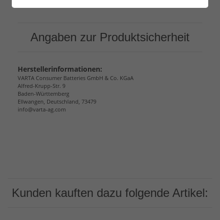
ausgewiesener Mehrwertsteuer!
Angaben zur Produktsicherheit
Herstellerinformationen:
VARTA Consumer Batteries GmbH & Co. KGaA
Alfred-Krupp-Str. 9
Baden-Württemberg
Ellwangen, Deutschland, 73479
info@varta-ag.com
Kunden kauften dazu folgende Artikel: