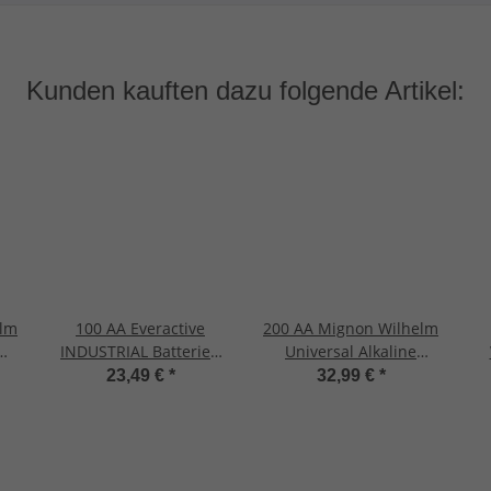
Kunden kauften dazu folgende Artikel:
elm
100 AA Everactive
200 AA Mignon Wilhelm
INDUSTRIAL Batterien
Universal Alkaline
LR6
Mignon AA 2700 mAh
Batterien im Shrink LR6
23,49 €
*
32,99 €
*
1,5 V HR06 Alkaline
Shri