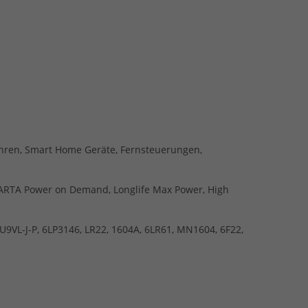
uhren, Smart Home Geräte, Fernsteuerungen,
, VARTA Power on Demand, Longlife Max Power, High
9VL-J-P, 6LP3146, LR22, 1604A, 6LR61, MN1604, 6F22,