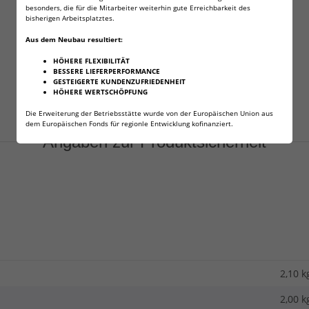
besonders, die für die Mitarbeiter weiterhin gute Erreichbarkeit des
bisherigen Arbeitsplatztes.
Aus dem Neubau resultiert:
HÖHERE FLEXIBILITÄT
BESSERE LIEFERPERFORMANCE
GESTEIGERTE KUNDENZUFRIEDENHEIT
HÖHERE WERTSCHÖPFUNG
Die Erweiterung der Betriebsstätte wurde von der Europäischen Union aus
dem Europäischen Fonds für regionle Entwicklung kofinanziert.
Angaben zur Produktsicherheit
2,10 k
2,00
k