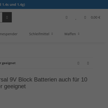
 1.4s und 1.4g)
0,00 €
nespender
Schleifmittel
Waffen
r geeignet
sal 9V Block Batterien auch für 10
r geeignet