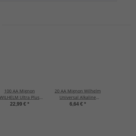
100 AA Mignon
20 AA Mignon Wilhelm
WILHELM Ultra Plus
Universal Alkaline
Alkaline Batterien im
Batterien im Shrink LR6
22,99 €
*
6,64 €
*
nk LR6 ø 14,5 x 50,5
mm