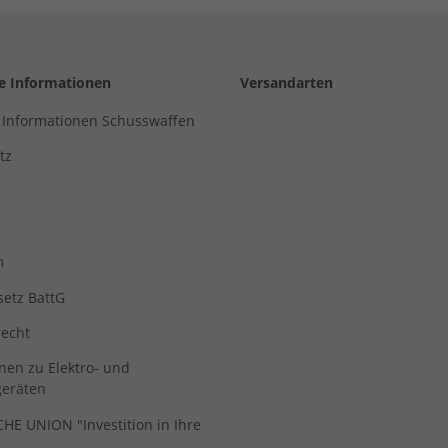
he Informationen
Versandarten
 Informationen Schusswaffen
tz
m
setz BattG
recht
nen zu Elektro- und
geräten
E UNION "Investition in Ihre