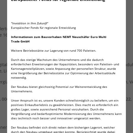
"Investition in Ihre Zukunft"
Europäischer Fonds für regionale Entwicklung
dertemperaturbetrieb von –10 °C bis +60 °C
e 16,5 mm
Informationen zum Bauvorhaben NEMT Neuschäfer Euro Multi
Trade GmbH
Weitere Betriebsstätte zur Lagerung von rund 700 Paletten.
Durch das stetige Wachstum des Unternehmens und die dadurch
gitalkameras, Funkgeräte, Wifi Controler, Fernbedienungen, Wand
erforderlichen Erweiterungen der Kapazitäten, besonders von Paletten- und
Kartonagenstellplätzen, sowie Anpassung der personellen Struktur, wurde
e, Lichtwecker, Bewegungssensoren, Funk Touch Lichtschalter
eine Vergrößerung der Betriebsstätte zur Optimierung der Arbeitsabläufe
notwendig.
nergizer industrial, Duracell Plus, ANSMANN, P 9V Block Batterien
Der Neubau bietet gleichzeitig Potential zur Weiterentwicklung des
Unternehmens.
06P, AM6F, 6LF62, M1604, 4022, BLOC, CLR6, MNLG, ND65V, 4922, U
Unser Anspruch ist es, unsere Kunden schnellstmöglich zu beliefern, um ein
positives Einkaufserlebnis zu gewährleisten. Dies macht es erforderlich ein
großes Lager, sowie ausreichend Personal vorzuhalten. Durch die
Vergrößerung und bedarfsoptimierte Modernisierung des Unternehmens kann
dies technisch noch besser und innovativer umgesetzt werden.
ener Mehrwertsteuer.
Der Neubau befindet sich direkt neben dem bisherigen Lagerort, welcher
durch den Neubau umgebaut werden konnte. Berücksichtigt wurde dabei