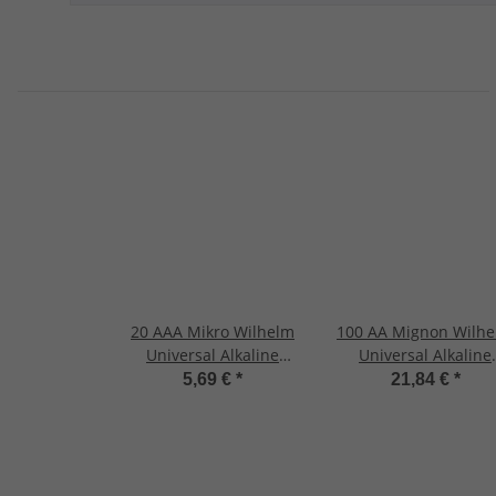
20 AAA Mikro Wilhelm
100 AA Mignon Wilh
Universal Alkaline
Universal Alkaline
Batterien im Shrink
Batterien im Shrink 
5,69 €
*
21,84 €
*
LR03