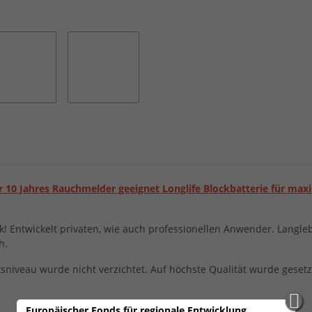
r 10 Jahres Rauchmelder geeignet Longlife Blockbatterie für ma
rk! Entwickelt privaten, wie auch professionellen Anwender. Langleb
h.
iveau wurde nicht verzichtet. Auf höchste Qualität wurde gesetzt,
Europäischer Fonds für regionale Entwicklung