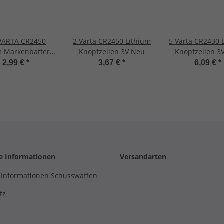
 VARTA CR2450
2 Varta CR2450 Lithium
5 Varta CR2430 
m Markenbatterie
Knopfzellen 3V Neu
Knopfzellen 3
R 2450 NEU
2,99 €
*
3,67 €
*
6,09 €
*
he Informationen
Versandarten
 Informationen Schusswaffen
tz