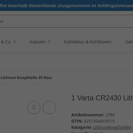
rei innerhalb Deutschlands (Ausgenommen ist Gefahrgutversand
 & Co.
Kapseln
Kühlakkus & Kühlboxen
Sah
 Lithium Knopfzelle 3V Neu
1 Varta CR2430 Lit
Artikelnummer:
2780
GTIN:
4251354410519
Kategorie:
Lithiumknopfzellen