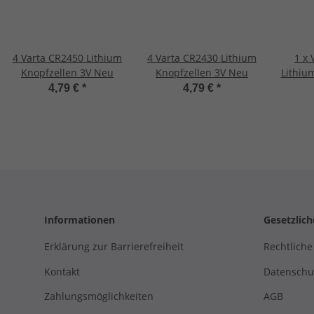
4 Varta CR2450 Lithium
4 Varta CR2430 Lithium
1 x
Knopfzellen 3V Neu
Knopfzellen 3V Neu
Lithiu
C
4,79 €
*
4,79 €
*
Informationen
Gesetzlic
Erklärung zur Barrierefreiheit
Rechtliche
Kontakt
Datenschu
Zahlungsmöglichkeiten
AGB