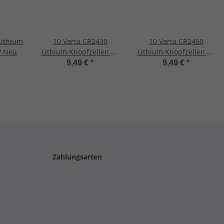
Lithium
10 Varta CR2430
10 Varta CR2450
V Neu
Lithium Knopfzellen 3V
Lithium Knopfzellen 3V
Neu
Neu
9,49 €
*
9,49 €
*
Zahlungsarten