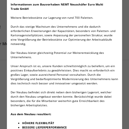
Informationen zum Bauvorhaben NEMT Neuschäfer Euro Multi
Trade GmbH
Weitere Betriebsstätte zur Lagerung von rund 700 Paletten.
!
Durch das stetige Wachstum des Unternehmens und die dadurch
erforderlichen Erweiterungen der Kapazitäten, besonders von Paletten- und
Kartonagenstellplätzen, sowie Anpassung der personellen Struktur, wurde
eine Vergrößerung der Betriebsstätte zur Optimierung der Arbeitsabläufe
er Mehrwertsteuer!
notwendig.
Der Neubau bietet gleichzeitig Potential zur Weiterentwicklung des
Unternehmens.
Angaben zur Produktsicherheit
Unser Anspruch ist es, unsere Kunden schnellstmöglich zu beliefern, um ein
positives Einkaufserlebnis zu gewährleisten. Dies macht es erforderlich ein
großes Lager, sowie ausreichend Personal vorzuhalten. Durch die
Vergrößerung und bedarfsoptimierte Modernisierung des Unternehmens kann
dies technisch noch besser und innovativer umgesetzt werden.
Der Neubau befindet sich direkt neben dem bisherigen Lagerort, welcher
durch den Neubau umgebaut werden konnte. Berücksichtigt wurde dabei
besonders, die für die Mitarbeiter weiterhin gute Erreichbarkeit des
bisherigen Arbeitsplatztes.
Aus dem Neubau resultiert:
HÖHERE FLEXIBILITÄT
Kunden kauften dazu folgende Artikel:
BESSERE LIEFERPERFORMANCE