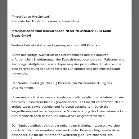
Beschreibung
"Investition in Ihre Zukunft"
Europäischer Fonds für regionale Entwicklung
50x VARTA Industrial AA Mignon!
Informationen zum Bauvorhaben NEMT Neuschäfer Euro Multi
Qualitätsbatterie
Trade GmbH
Die professionelle Hochleistungs-Alkalinezelle von VARTA.
Weitere Betriebsstätte zur Lagerung von rund 700 Paletten.
Geeignet für den Betrieb im Haushalt, aber auch im
Durch das stetige Wachstum des Unternehmens und die dadurch
professionell industriellen Bereich.
erforderlichen Erweiterungen der Kapazitäten, besonders von Paletten- und
Kartonagenstellplätzen, sowie Anpassung der personellen Struktur, wurde
"Made in Germany"
eine Vergrößerung der Betriebsstätte zur Optimierung der Arbeitsabläufe
notwendig.
1,5 V
Der Neubau bietet gleichzeitig Potential zur Weiterentwicklung des
Typ AA Mignon
Unternehmens.
(auch als LF1500, FR6 bezeichnet)
Unser Anspruch ist es, unsere Kunden schnellstmöglich zu beliefern, um ein
positives Einkaufserlebnis zu gewährleisten. Dies macht es erforderlich ein
professionelle Hochleistungs-Alkalinezelle!
großes Lager, sowie ausreichend Personal vorzuhalten. Durch die
Vergrößerung und bedarfsoptimierte Modernisierung des Unternehmens kann
lange Lagerfähigkeit von 10 Jahren
dies technisch noch besser und innovativer umgesetzt werden.
Wichtig: Nicht wiederaufladbar!
Der Neubau befindet sich direkt neben dem bisherigen Lagerort, welcher
durch den Neubau umgebaut werden konnte. Berücksichtigt wurde dabei
besonders, die für die Mitarbeiter weiterhin gute Erreichbarkeit des
Effiziente Funktion über einen weiten