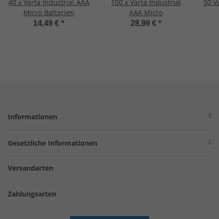
40 x Varta Industrial AAA
100 x Varta Industrial
50 V
Micro Batterien
AAA Micro
14,49 €
*
28,99 €
*
Informationen
Gesetzliche Informationen
Versandarten
Zahlungsarten