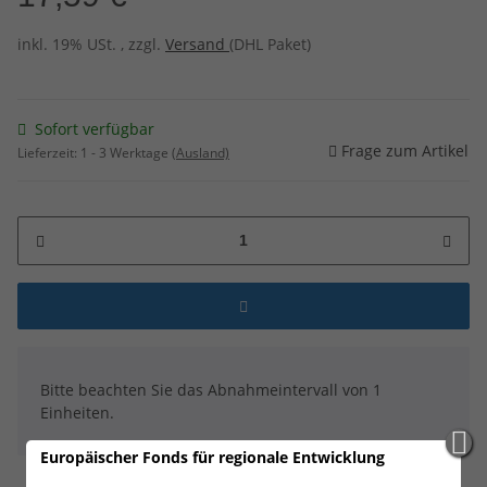
inkl. 19% USt. , zzgl.
Versand
(DHL Paket)
Sofort verfügbar
Frage zum Artikel
Lieferzeit:
1 - 3 Werktage
(Ausland)
x
Bitte beachten Sie das Abnahmeintervall von 1
Einheiten.
Europäischer Fonds für regionale Entwicklung