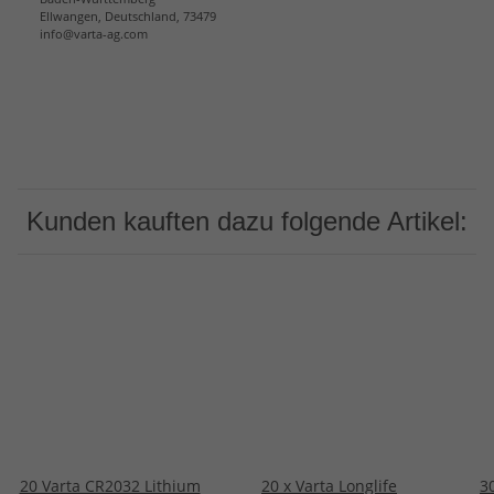
Ellwangen, Deutschland, 73479
info@varta-ag.com
Kunden kauften dazu folgende Artikel:
20 Varta CR2032 Lithium
20 x Varta Longlife
3