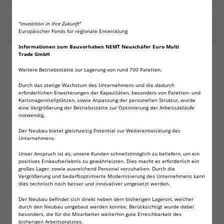
"Investition in Ihre Zukunft"
Beschreibung
Europäischer Fonds für regionale Entwicklung
Informationen zum Bauvorhaben NEMT Neuschäfer Euro Multi
Trade GmbH
5 x VARTA Industrial 9V Block!
Weitere Betriebsstätte zur Lagerung von rund 700 Paletten.
Qualitätsbatterie
Durch das stetige Wachstum des Unternehmens und die dadurch
Die professionelle Hochleistungs-Alkalinezelle von VARTA.
erforderlichen Erweiterungen der Kapazitäten, besonders von Paletten- und
Kartonagenstellplätzen, sowie Anpassung der personellen Struktur, wurde
Geeignet für den Betrieb im Haushalt, aber auch im
eine Vergrößerung der Betriebsstätte zur Optimierung der Arbeitsabläufe
professionell industriellen Bereich.
notwendig.
"Made in Germany"
Der Neubau bietet gleichzeitig Potential zur Weiterentwicklung des
Unternehmens.
Typ 9 Volt Block
Unser Anspruch ist es, unsere Kunden schnellstmöglich zu beliefern, um ein
(auch als MN1604, MX1604, 6AM6ST, 6LR61 oder 522
positives Einkaufserlebnis zu gewährleisten. Dies macht es erforderlich ein
großes Lager, sowie ausreichend Personal vorzuhalten. Durch die
bezeichnet)
Vergrößerung und bedarfsoptimierte Modernisierung des Unternehmens kann
dies technisch noch besser und innovativer umgesetzt werden.
professionelle Hochleistungs-Alkalinezelle!
Der Neubau befindet sich direkt neben dem bisherigen Lagerort, welcher
lange Lagerfähigkeit von 10 Jahren
durch den Neubau umgebaut werden konnte. Berücksichtigt wurde dabei
besonders, die für die Mitarbeiter weiterhin gute Erreichbarkeit des
Wichtig: Nicht wiederaufladbar!
bisherigen Arbeitsplatztes.