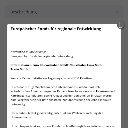
Beschreibung
24x VARTA Longlife Power AAA Micro in
Europäischer Fonds für regionale Entwicklung
FLACHBOX! Qualitätsbatterie
Die kraftvollste Batterie unter den VARTA Batterien. Nachfolger
"Investition in Ihre Zukunft"
der High Energy Reihe.
Europäischer Fonds für regionale Entwicklung
Sie bietet optimale Leistung für Geräte mit hohem
Informationen zum Bauvorhaben NEMT Neuschäfer Euro Multi
Trade GmbH
Energieverbrauch.
Weitere Betriebsstätte zur Lagerung von rund 700 Paletten.
Besonders gut geeignet für den Einsatz in elektronischem
Durch das stetige Wachstum des Unternehmens und die dadurch
Spielzeug, Computerzubehör oder Taschenlampen.
erforderlichen Erweiterungen der Kapazitäten, besonders von Paletten- und
Kartonagenstellplätzen, sowie Anpassung der personellen Struktur, wurde
"Made in Germany"
eine Vergrößerung der Betriebsstätte zur Optimierung der Arbeitsabläufe
notwendig.
1,5 V
Der Neubau bietet gleichzeitig Potential zur Weiterentwicklung des
Unternehmens.
Typ AAA Micro
Unser Anspruch ist es, unsere Kunden schnellstmöglich zu beliefern, um ein