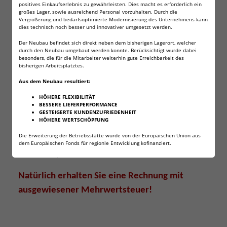
positives Einkaufserlebnis zu gewährleisten. Dies macht es erforderlich ein
(auch als LR03, UM4 oder 24A bezeichnet)
großes Lager, sowie ausreichend Personal vorzuhalten. Durch die
Vergrößerung und bedarfsoptimierte Modernisierung des Unternehmens kann
leistungsstarke Alkalinebatterie
dies technisch noch besser und innovativer umgesetzt werden.
Der Neubau befindet sich direkt neben dem bisherigen Lagerort, welcher
extrem lange Lagerfähigkeit von 10 Jahren
durch den Neubau umgebaut werden konnte. Berücksichtigt wurde dabei
besonders, die für die Mitarbeiter weiterhin gute Erreichbarkeit des
Wichtig: Nicht wiederaufladbar!
bisherigen Arbeitsplatztes.
Aus dem Neubau resultiert:
Effiziente Funktion über einen weiten
Temperaturbereich -20°C bis 54°C (-4 °F - 130 °F)
HÖHERE FLEXIBILITÄT
BESSERE LIEFERPERFORMANCE
bessere Leistung bei extremen Temperaturen
GESTEIGERTE KUNDENZUFRIEDENHEIT
HÖHERE WERTSCHÖPFUNG
Verpackung der Batterien: Flachbox
Die Erweiterung der Betriebsstätte wurde von der Europäischen Union aus
dem Europäischen Fonds für regionle Entwicklung kofinanziert.
Abmessungen ø 10,5 x 44,5 mm bei einem Gewicht von
ca. 11,2 Gramm!
Natürlich erhalten Sie eine Rechnung mit
ausgewiesener Mehrwertsteuer!