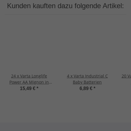
Kunden kauften dazu folgende Artikel:
24 x Varta Longlife
4 x Varta Industrial C
20 V
Power AA Mignon in
Baby Batterien
FLACHBOX
15,49 €
*
6,89 €
*