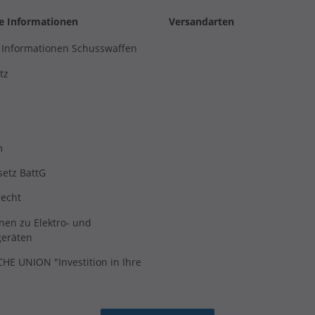
he Informationen
Versandarten
 Informationen Schusswaffen
tz
m
setz BattG
recht
nen zu Elektro- und
geräten
E UNION "Investition in Ihre