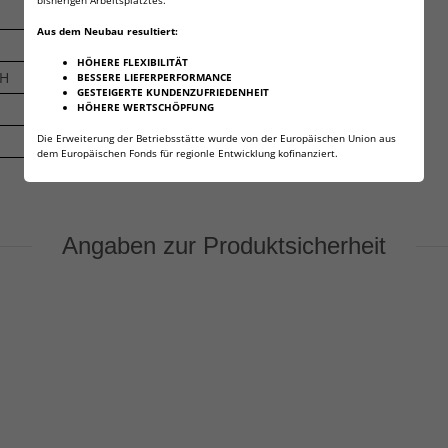
675DS
Aus dem Neubau resultiert:
A675
HÖHERE FLEXIBILITÄT
2H
PR675H
BESSERE LIEFERPERFORMANCE
GESTEIGERTE KUNDENZUFRIEDENHEIT
HÖHERE WERTSCHÖPFUNG
S675
Die Erweiterung der Betriebsstätte wurde von der Europäischen Union aus
ZL1
dem Europäischen Fonds für regionle Entwicklung kofinanziert.
Angaben zur Produktsicherheit