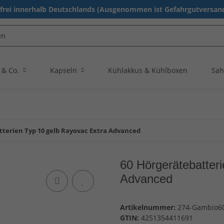
rei innerhalb Deutschlands (Ausgenommen ist Gefahrgutversand
 & Co.
Kapseln
Kühlakkus & Kühlboxen
Sah
tterien Typ 10 gelb Rayovac Extra Advanced
60 Hörgerätebatter
Advanced
Artikelnummer:
274-Gambio6
GTIN:
4251354411691