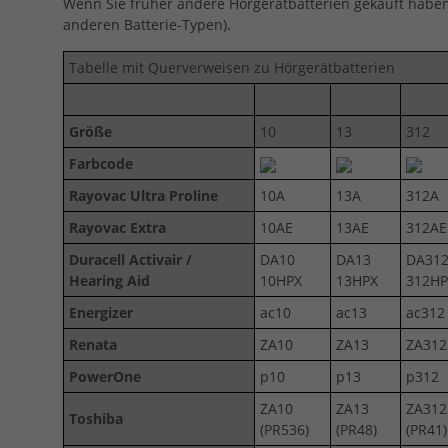
Wenn Sie früher andere Hörgerätbatterien gekauft haben, 
anderen Batterie-Typen).
Tabelle mit Querverweisen zu Hörgerätbatterien
Größe
10
13
312
Farbcode
Rayovac Ultra Proline
10A
13A
312A
Rayovac Extra
10AE
13AE
312AE
Duracell Activair /
DA10
DA13
DA31
Hearing Aid
10HPX
13HPX
312HP
Energizer
ac10
ac13
ac312
Renata
ZA10
ZA13
ZA312
PowerOne
p10
p13
p312
ZA10
ZA13
ZA312
Toshiba
(PR536)
(PR48)
(PR41)