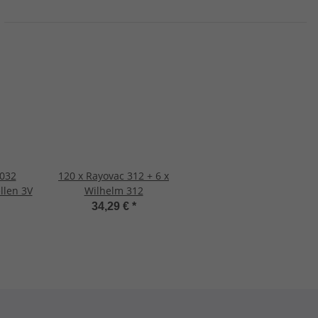
2032
120 x Rayovac 312 + 6 x
llen 3V
Wilhelm 312
34,29 €
*