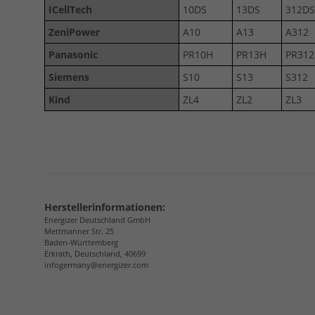
ICellTech
10DS
13DS
312DS
ZeniPower
A10
A13
A312
Panasonic
PR10H
PR13H
PR31
Siemens
S10
S13
S312
Kind
ZL4
ZL2
ZL3
Herstellerinformationen:
Energizer Deutschland GmbH
Mettmanner Str. 25
Baden-Württemberg
Erkrath, Deutschland, 40699
infogermany@energizer.com