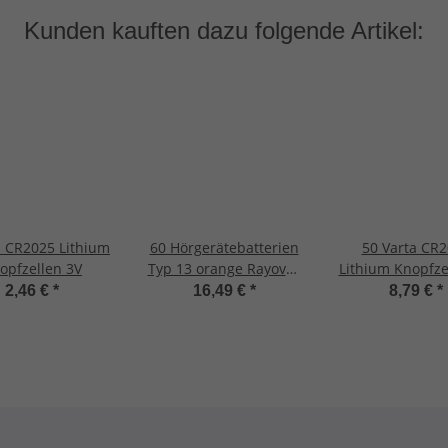
Kunden kauften dazu folgende Artikel:
a CR2025 Lithium
60 Hörgerätebatterien
50 Varta CR
opfzellen 3V
Typ 13 orange Rayovac
Lithium Knopfze
Extra Advanced
2,46 €
*
16,49 €
*
8,79 €
*