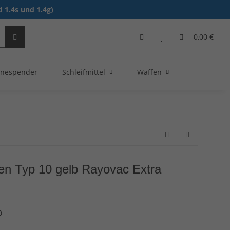
 1.4s und 1.4g)
0,00 €
nespender
Schleifmittel
Waffen
ien Typ 10 gelb Rayovac Extra
0