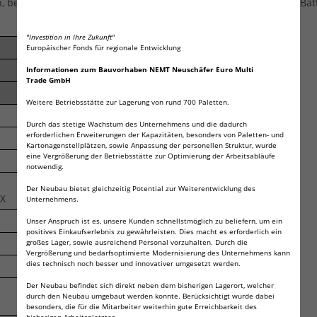
benutzen Sie bitte diese Tabelle dazu, um die für Sie richtige Bat
"Investition in Ihre Zukunft"
Europäischer Fonds für regionale Entwicklung
Informationen zum Bauvorhaben NEMT Neuschäfer Euro Multi
Trade GmbH
675
Weitere Betriebsstätte zur Lagerung von rund 700 Paletten.
Durch das stetige Wachstum des Unternehmens und die dadurch
erforderlichen Erweiterungen der Kapazitäten, besonders von Paletten- und
675A
Kartonagenstellplätzen, sowie Anpassung der personellen Struktur, wurde
eine Vergrößerung der Betriebsstätte zur Optimierung der Arbeitsabläufe
675AE-
notwendig.
2
DA675
Der Neubau bietet gleichzeitig Potential zur Weiterentwicklung des
X
675HPX
Unternehmens.
ac675
Unser Anspruch ist es, unsere Kunden schnellstmöglich zu beliefern, um ein
positives Einkaufserlebnis zu gewährleisten. Dies macht es erforderlich ein
großes Lager, sowie ausreichend Personal vorzuhalten. Durch die
ZA675
Vergrößerung und bedarfsoptimierte Modernisierung des Unternehmens kann
dies technisch noch besser und innovativer umgesetzt werden.
p675
Der Neubau befindet sich direkt neben dem bisherigen Lagerort, welcher
ZA675
durch den Neubau umgebaut werden konnte. Berücksichtigt wurde dabei
(PR44)
besonders, die für die Mitarbeiter weiterhin gute Erreichbarkeit des
bisherigen Arbeitsplatztes.