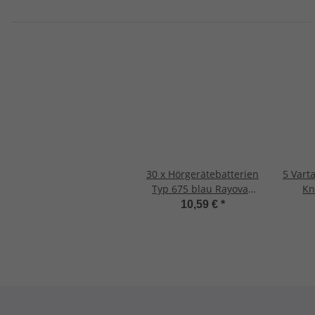
30 x Hörgerätebatterien
5 Vart
Typ 675 blau Rayovac
Kn
Extra Advanced
10,59 €
*