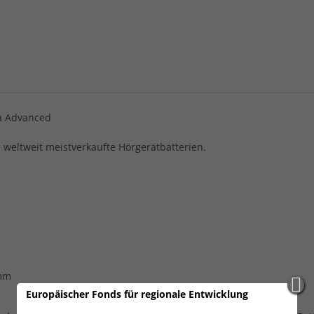
ra Advanced
 weltweit meistverkaufte Hörgerätbatterien.
 mm
Europäischer Fonds für regionale Entwicklung