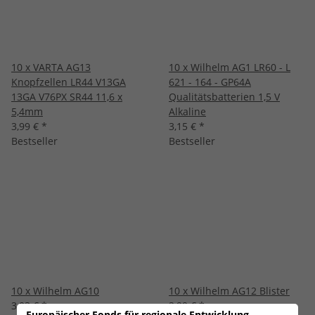
10 x VARTA AG13
10 x Wilhelm AG1 LR60 - L
Knopfzellen LR44 V13GA
621 - 164 - GP64A
13GA V76PX SR44 11,6 x
Qualitätsbatterien 1,5 V
5,4mm
Alkaline
3,99 €
*
3,15 €
*
Bestseller
Bestseller
10 x Wilhelm AG10
10 x Wilhelm AG12 Blister
3,03 €
*
2,99 €
*
Europäischer Fonds für regionale Entwicklung