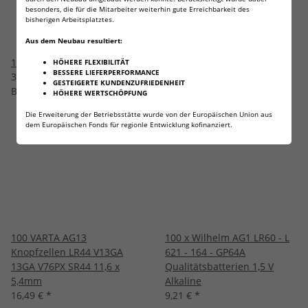
besonders, die für die Mitarbeiter weiterhin gute Erreichbarkeit des
bisherigen Arbeitsplatztes.
Aus dem Neubau resultiert:
10 x Wilhelm AG6
10 x Wilhelm AG7
HÖHERE FLEXIBILITÄT
BESSERE LIEFERPERFORMANCE
3,03 €
*
3,13 €
*
GESTEIGERTE KUNDENZUFRIEDENHEIT
Bestseller
Bestseller
HÖHERE WERTSCHÖPFUNG
Die Erweiterung der Betriebsstätte wurde von der Europäischen Union aus
dem Europäischen Fonds für regionle Entwicklung kofinanziert.
100 VARTA AG13
100 x Wilhelm AG1 LR60 - L
Knopfzellen LR44 V13GA
621 - 164 - GP64A
13GA V76PX SR44 11,6 x
Qualitätsbatterien 1,5 V
5,4mm
Alkaline
16,49 €
*
9,21 €
*