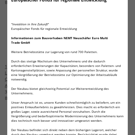
Bestseller
Bestseller
"Investition in Ihre Zukunft"
Europäischer Fonds für regionale Entwicklung
Informationen zum Bauvorhaben NEMT Neuschäfer Euro Multi
Trade GmbH
Weitere Betriebsstätte zur Lagerung von rund 700 Paletten.
Durch das stetige Wachstum des Unternehmens und die dadurch
10 x Wilhelm AG3/ LR41/
erforderlichen Erweiterungen der Kapazitäten, besonders von Paletten- und
10 x Wilhelm AG4 LR66 - L
Kartonagenstellplätzen, sowie Anpassung der personellen Struktur, wurde
L736/ 192/ 392/ GP92A
626 - 177 - 377 - GP77A
eine Vergrößerung der Betriebsstätte zur Optimierung der Arbeitsabläufe
Qualitätsbatterien 1,5 V
Qualitätsbatterien 1,5 V
notwendig.
Alkaline
Alkaline
Der Neubau bietet gleichzeitig Potential zur Weiterentwicklung des
3,25 €
*
3,25 €
*
Unternehmens.
Bestseller
Bestseller
Unser Anspruch ist es, unsere Kunden schnellstmöglich zu beliefern, um ein
positives Einkaufserlebnis zu gewährleisten. Dies macht es erforderlich ein
großes Lager, sowie ausreichend Personal vorzuhalten. Durch die
Vergrößerung und bedarfsoptimierte Modernisierung des Unternehmens kann
dies technisch noch besser und innovativer umgesetzt werden.
Der Neubau befindet sich direkt neben dem bisherigen Lagerort, welcher
durch den Neubau umgebaut werden konnte. Berücksichtigt wurde dabei