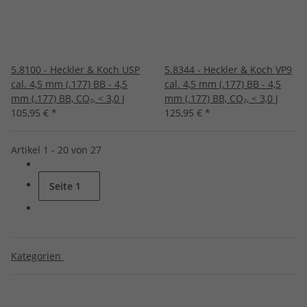
5.8100 - Heckler & Koch USP
5.8344 - Heckler & Koch VP9
cal. 4,5 mm (.177) BB - 4,5
cal. 4,5 mm (.177) BB - 4,5
mm (.177) BB, CO₂, < 3,0 J
mm (.177) BB, CO₂, < 3,0 J
105,95 €
*
125,95 €
*
Artikel 1 - 20 von 27
Seite
1
Kategorien