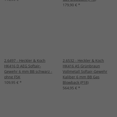
179,90 €
*
2.6497 - Heckler & Koch
2.6532 - Heckler & Koch
HK416 D AEG Softair-
HK416 A5 Grünbraun
Gewehr 6 mm BB schwarz -
Vollmetall Softair-Gewehr
ohne FSK
Kaliber 6 mm BB Gas
109,95 €
*
Blowback (P18)
564,95 €
*