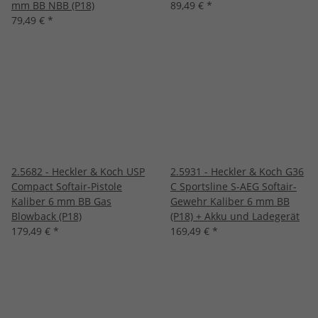
mm BB NBB (P18)
89,49 €
*
79,49 €
*
2.5682 - Heckler & Koch USP
2.5931 - Heckler & Koch G36
Compact Softair-Pistole
C Sportsline S-AEG Softair-
Kaliber 6 mm BB Gas
Gewehr Kaliber 6 mm BB
Blowback (P18)
(P18) + Akku und Ladegerät
179,49 €
*
169,49 €
*