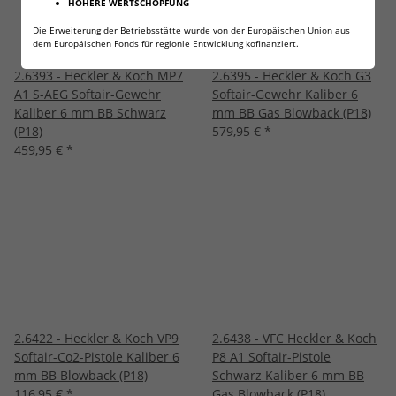
HÖHERE WERTSCHÖPFUNG
Die Erweiterung der Betriebsstätte wurde von der Europäischen Union aus
dem Europäischen Fonds für regionle Entwicklung kofinanziert.
2.6393 - Heckler & Koch MP7
2.6395 - Heckler & Koch G3
A1 S-AEG Softair-Gewehr
Softair-Gewehr Kaliber 6
Kaliber 6 mm BB Schwarz
mm BB Gas Blowback (P18)
(P18)
579,95 €
*
459,95 €
*
2.6422 - Heckler & Koch VP9
2.6438 - VFC Heckler & Koch
Softair-Co2-Pistole Kaliber 6
P8 A1 Softair-Pistole
mm BB Blowback (P18)
Schwarz Kaliber 6 mm BB
116,95 €
*
Gas Blowback (P18)