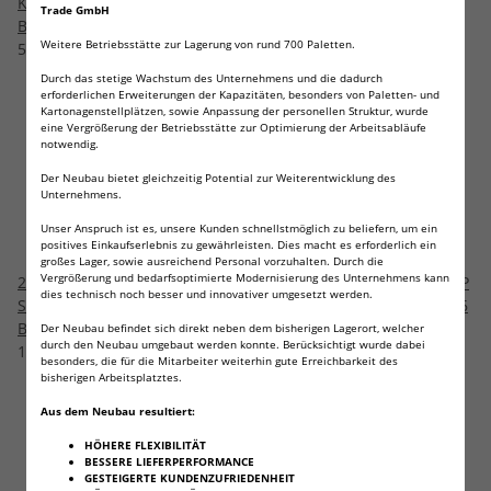
Kaliber 6 mm BB Gas
Gewehr Kaliber 6 mm BB
Trade GmbH
Blowback (P18)
grünbraun (P18)
Weitere Betriebsstätte zur Lagerung von rund 700 Paletten.
509,95 €
*
748,95 €
*
Durch das stetige Wachstum des Unternehmens und die dadurch
erforderlichen Erweiterungen der Kapazitäten, besonders von Paletten- und
Kartonagenstellplätzen, sowie Anpassung der personellen Struktur, wurde
eine Vergrößerung der Betriebsstätte zur Optimierung der Arbeitsabläufe
notwendig.
Der Neubau bietet gleichzeitig Potential zur Weiterentwicklung des
Unternehmens.
Unser Anspruch ist es, unsere Kunden schnellstmöglich zu beliefern, um ein
positives Einkaufserlebnis zu gewährleisten. Dies macht es erforderlich ein
großes Lager, sowie ausreichend Personal vorzuhalten. Durch die
Vergrößerung und bedarfsoptimierte Modernisierung des Unternehmens kann
2.6334 - Heckler & Koch VP9
2.6356 - Heckler & Koch USP
dies technisch noch besser und innovativer umgesetzt werden.
Softair-Pistole Kaliber 6 mm
Softair-Co2-Pistole Kaliber 6
BB Gas Blowback (P18)
mm Blowback (P18)
Der Neubau befindet sich direkt neben dem bisherigen Lagerort, welcher
durch den Neubau umgebaut werden konnte. Berücksichtigt wurde dabei
169,90 €
*
149,90 €
*
besonders, die für die Mitarbeiter weiterhin gute Erreichbarkeit des
bisherigen Arbeitsplatztes.
Aus dem Neubau resultiert:
HÖHERE FLEXIBILITÄT
BESSERE LIEFERPERFORMANCE
GESTEIGERTE KUNDENZUFRIEDENHEIT