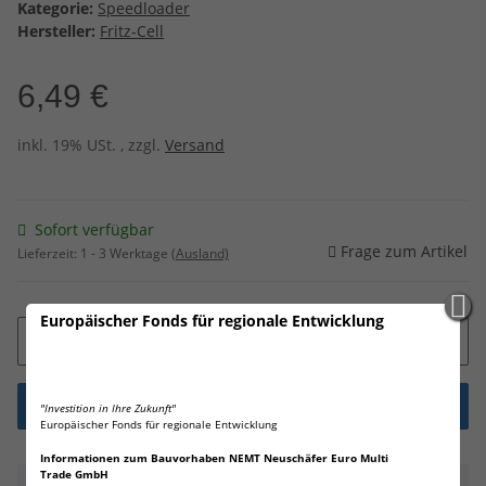
Kategorie:
Speedloader
Hersteller:
Fritz-Cell
6,49 €
inkl. 19% USt. , zzgl.
Versand
Sofort verfügbar
Frage zum Artikel
Lieferzeit:
1 - 3 Werktage
(Ausland)
Europäischer Fonds für regionale Entwicklung
"Investition in Ihre Zukunft"
Europäischer Fonds für regionale Entwicklung
Informationen zum Bauvorhaben NEMT Neuschäfer Euro Multi
Trade GmbH