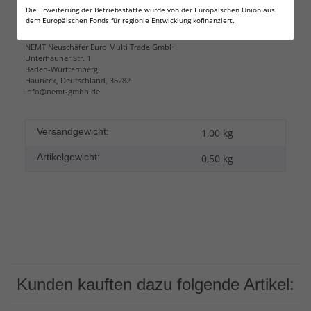
Die Erweiterung der Betriebsstätte wurde von der Europäischen Union aus
dem Europäischen Fonds für regionle Entwicklung kofinanziert.
Herstellerinformationen:
NEMT Neuschäfer Euro Multi Trade GmbH
Unterhauner Str. 1
Baden-Württemberg
Hauneck, Deutschland, 36282
info@nemt-gmbh.de
Versandgewicht:
1,00 kg
Artikelgewicht:
0,50
kg
Kunden kauften dazu folgende Artikel: