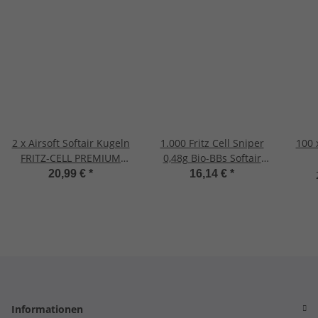
2 x Airsoft Softair Kugeln
1.000 Fritz Cell Sniper
100 
FRITZ-CELL PREMIUM
0,48g Bio-BBs Softair
BIO BBs 6 mm 0,20g
Kugeln, Kaliber 6mm,
20,99 €
*
16,14 €
*
Beutel 5000 Stück
Rundkugel
biologisch abbaubar
Informationen