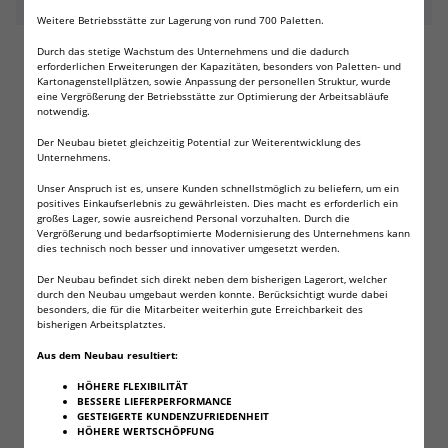
Beschreibung
Weitere Betriebsstätte zur Lagerung von rund 700 Paletten.
Durch das stetige Wachstum des Unternehmens und die dadurch
Fritz-Cell Airsoft Universal Speedloader inkl. Pistolen
erforderlichen Erweiterungen der Kapazitäten, besonders von Paletten- und
Adapter für 90x 6mm Softair BB für schnelles
Kartonagenstellplätzen, sowie Anpassung der personellen Struktur, wurde
nachladen der Premium Airsoft 6MM BB Munition
eine Vergrößerung der Betriebsstätte zur Optimierung der Arbeitsabläufe
notwendig.
Der Neubau bietet gleichzeitig Potential zur Weiterentwicklung des
Unternehmens.
Maße (LxBxH):ca. 13 x 3,3 x 2 cm
Unser Anspruch ist es, unsere Kunden schnellstmöglich zu beliefern, um ein
Material: Speedloader + Adapter aus ABS (Acrylamide
positives Einkaufserlebnis zu gewährleisten. Dies macht es erforderlich ein
Butadiene Styrene) mit Stahlfeder
großes Lager, sowie ausreichend Personal vorzuhalten. Durch die
Benutzerfreundliches, kompaktes Design, einfach zu
Vergrößerung und bedarfsoptimierte Modernisierung des Unternehmens kann
dies technisch noch besser und innovativer umgesetzt werden.
bedienen
Einfache Handhabung kompatibel zu allen Airsoft-
Der Neubau befindet sich direkt neben dem bisherigen Lagerort, welcher
durch den Neubau umgebaut werden konnte. Berücksichtigt wurde dabei
Pistolen, Softair-Pistolen und Gewehren.
besonders, die für die Mitarbeiter weiterhin gute Erreichbarkeit des
KAPAZITÄT: 90 BB. Für alle Softairs 6 mm BB Kugeln
bisherigen Arbeitsplatztes.
kompatibel, egal ob Bio, Glas, Metall, 0,12g, 0,20g, 0,23g
Aus dem Neubau resultiert:
0,25g, 0,30g!
HÖHERE FLEXIBILITÄT
BESSERE LIEFERPERFORMANCE
GESTEIGERTE KUNDENZUFRIEDENHEIT
Angaben zur Produktsicherheit
HÖHERE WERTSCHÖPFUNG