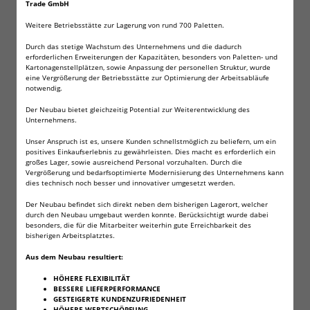
Trade GmbH
15 Jahre Haltbarkeit
Topleistung selbst bei extremen Temperaturen (von –
Weitere Betriebsstätte zur Lagerung von rund 700 Paletten.
40° C bis zu +60° C)
Durch das stetige Wachstum des Unternehmens und die dadurch
Quecksilber- und Kadmiumfrei und durch Ihren Aufbau
erforderlichen Erweiterungen der Kapazitäten, besonders von Paletten- und
Kartonagenstellplätzen, sowie Anpassung der personellen Struktur, wurde
vor Auslaufen geschützt;
eine Vergrößerung der Betriebsstätte zur Optimierung der Arbeitsabläufe
Für bis zu 630 Bilder**
notwendig.
Hält im CD Player bis zu 3,5 Stunden länger als
Der Neubau bietet gleichzeitig Potential zur Weiterentwicklung des
herkömmliche Marken-Alkalibatterien;
Unternehmens.
Bis zu 12 Stunden Dauerbetrieb im CD Player***
Unser Anspruch ist es, unsere Kunden schnellstmöglich zu beliefern, um ein
positives Einkaufserlebnis zu gewährleisten. Dies macht es erforderlich ein
großes Lager, sowie ausreichend Personal vorzuhalten. Durch die
* Gegenüber herkömmlichen Marken-Alkalibatterien.
Vergrößerung und bedarfsoptimierte Modernisierung des Unternehmens kann
Ergebnisse variieren je nach Kamera.
dies technisch noch besser und innovativer umgesetzt werden.
** Ergebnisse variieren je nach Kamera.
Der Neubau befindet sich direkt neben dem bisherigen Lagerort, welcher
*** Ergebnisse variieren je nach Gerät.
durch den Neubau umgebaut werden konnte. Berücksichtigt wurde dabei
besonders, die für die Mitarbeiter weiterhin gute Erreichbarkeit des
bisherigen Arbeitsplatztes.
Natürlich erhalten Sie eine Rechnung mit
Aus dem Neubau resultiert:
ausgewiesener Mehrwertsteuer!
HÖHERE FLEXIBILITÄT
BESSERE LIEFERPERFORMANCE
GESTEIGERTE KUNDENZUFRIEDENHEIT
HÖHERE WERTSCHÖPFUNG