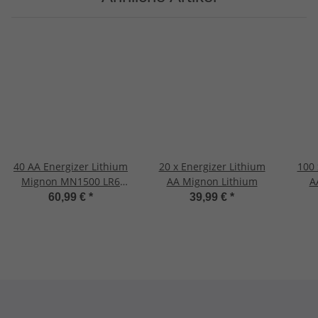
40 AA Energizer Lithium
20 x Energizer Lithium
100 
Mignon MN1500 LR6
AA Mignon Lithium
A
AM3
60,99 €
*
39,99 €
*