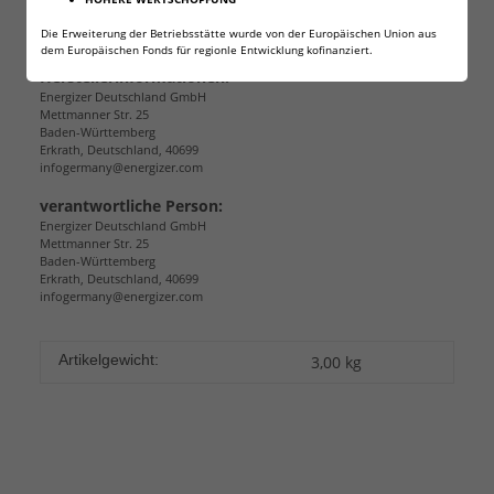
Angaben zur Produktsicherheit
Die Erweiterung der Betriebsstätte wurde von der Europäischen Union aus
dem Europäischen Fonds für regionle Entwicklung kofinanziert.
Herstellerinformationen:
Energizer Deutschland GmbH
Mettmanner Str. 25
Baden-Württemberg
Erkrath, Deutschland, 40699
infogermany@energizer.com
verantwortliche Person:
Energizer Deutschland GmbH
Mettmanner Str. 25
Baden-Württemberg
Erkrath, Deutschland, 40699
infogermany@energizer.com
Artikelgewicht:
3,00
kg