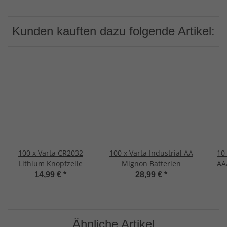
Kunden kauften dazu folgende Artikel:
100 x Varta CR2032
100 x Varta Industrial AA
10
Lithium Knopfzelle
Mignon Batterien
AA
14,99 €
*
28,99 €
*
Ähnliche Artikel