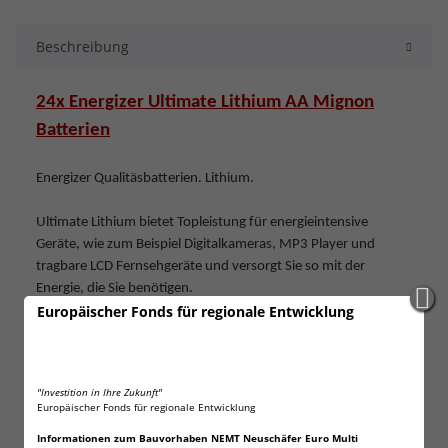
Beschreibung
24x Energizer Ultimate Lithium AA Mignon
Batterien
Energizer Qualitäsbatterien. Lithium.
Ultimate Lithium bietet Topleistung für energieintensive
Geräte, wie zum Beispiel Digitalkameras, MP3 Player und
tragbare LCD Fernsehgeräte und versorgt Sie so mit der
Energie, die Sie benötigen.
Europäischer Fonds für regionale Entwicklung
Und nicht nur das. Mit herkömmlichen Alkali-Batterien werden
bis zu 90 Fotos in Digitalkameras erreicht, Energizer Ultimate
Lithium Batterien erzielen bis zu 680 Digitalfotos.
"Investition in Ihre Zukunft"
Langlebige AA- und AAA- Batterien für Hightechgeräte
Europäischer Fonds für regionale Entwicklung
Halten bis zu sieben mal länger in Digitalkameras*
33% leichter als Alkali AA Batterien
Informationen zum Bauvorhaben NEMT Neuschäfer Euro Multi