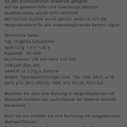
für den professionellen Anwender geeignet.
Auf das gewohnt hohe und zuverlässige Wilhelm
Qualitätsniveau wurde nicht verzichtet.
Auf höchste Qualität wurde gesetzt, wodurch sich die
Hörgerätbatterie für alle Anwendungszwecke bestens eignet.
Technische Daten:
Typ: 10 (gelbe Schutzfolie)
Spannung: 1,4 V / 1,45 V
Kapazität: 100 mAh
Durchmesser 5,80 mm Höhe 3,55 mm
Zink-Luft (Zinc-Air)
Gewicht ca. 0,31g je Batterie
Andere Typenbezeichnungen sind: 10A, 10AE, DA10, ac10,
ZA10, p10, ZA10 (PR536), 10DS, A10, PR10H, PR70 ZL4
Beachten Sie, dass eine Nutzung in Hörgerätbatterien mit
Bluetooth-Funktion die Laufzeitdauer der Batterie deutlich
herabsetzt.
Auch bei uns erhalten Sie eine Rechnung mit ausgewiesener
Mehrwertsteuer.