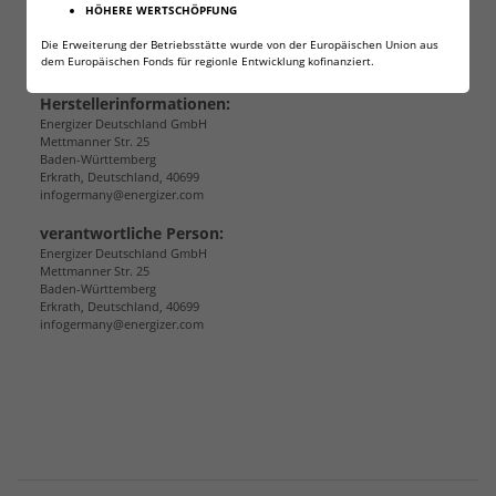
HÖHERE WERTSCHÖPFUNG
Angaben zur Produktsicherheit
Die Erweiterung der Betriebsstätte wurde von der Europäischen Union aus
dem Europäischen Fonds für regionle Entwicklung kofinanziert.
Herstellerinformationen:
Energizer Deutschland GmbH
Mettmanner Str. 25
Baden-Württemberg
Erkrath, Deutschland, 40699
infogermany@energizer.com
verantwortliche Person:
Energizer Deutschland GmbH
Mettmanner Str. 25
Baden-Württemberg
Erkrath, Deutschland, 40699
infogermany@energizer.com