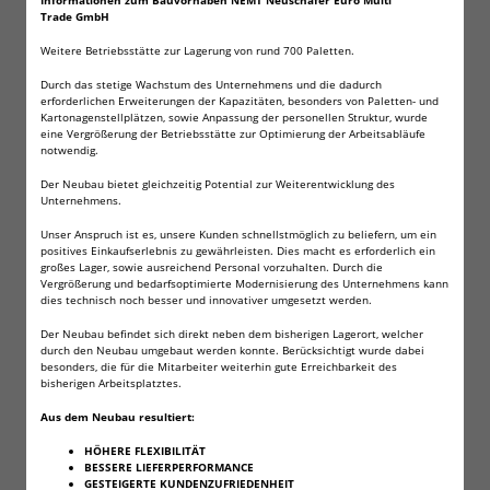
Informationen zum Bauvorhaben NEMT Neuschäfer Euro Multi
Batterien
Trade GmbH
Technische Daten:
Weitere Betriebsstätte zur Lagerung von rund 700 Paletten.
Typ AA
Durch das stetige Wachstum des Unternehmens und die dadurch
erforderlichen Erweiterungen der Kapazitäten, besonders von Paletten- und
andere Bezeichnung: LR6 , AA , Mignon , MN1500 , AM3
Kartonagenstellplätzen, sowie Anpassung der personellen Struktur, wurde
Alkaline
eine Vergrößerung der Betriebsstätte zur Optimierung der Arbeitsabläufe
notwendig.
Temperaturbereich -18°C bis +55°C
Spannung 1,5V
Der Neubau bietet gleichzeitig Potential zur Weiterentwicklung des
Batteriegewicht ca. 23,8g
Unternehmens.
Maße ca. 50,5mm x 14,5mm
Unser Anspruch ist es, unsere Kunden schnellstmöglich zu beliefern, um ein
Verpackung lose
positives Einkaufserlebnis zu gewährleisten. Dies macht es erforderlich ein
großes Lager, sowie ausreichend Personal vorzuhalten. Durch die
Vergrößerung und bedarfsoptimierte Modernisierung des Unternehmens kann
Anwendungsbereiche:
dies technisch noch besser und innovativer umgesetzt werden.
z. B. Taschenlampen, elektronisches Spielzeug,
Funkmäuse, Fernbedienungen..
Der Neubau befindet sich direkt neben dem bisherigen Lagerort, welcher
durch den Neubau umgebaut werden konnte. Berücksichtigt wurde dabei
besonders, die für die Mitarbeiter weiterhin gute Erreichbarkeit des
Natürlich erhalten Sie eine Rechnung mit
bisherigen Arbeitsplatztes.
ausgewiesener Mehrwertsteuer!
Bitte beachten Sie auch meine anderen Auktionen,
Aus dem Neubau resultiert:
um Versandkosten zu sparen!
HÖHERE FLEXIBILITÄT
BESSERE LIEFERPERFORMANCE
GESTEIGERTE KUNDENZUFRIEDENHEIT