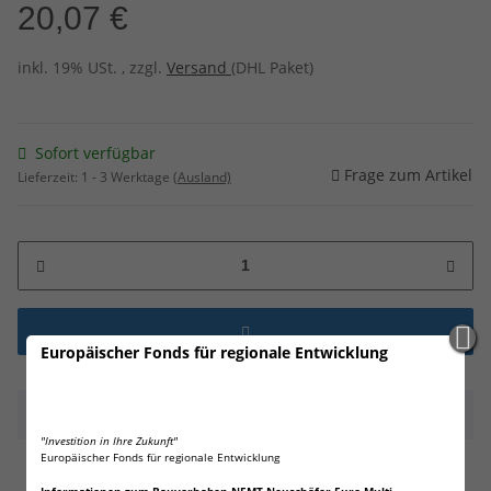
20,07 €
inkl. 19% USt. , zzgl.
Versand
(DHL Paket)
Sofort verfügbar
Frage zum Artikel
Lieferzeit:
1 - 3 Werktage
(Ausland)
Europäischer Fonds für regionale Entwicklung
Beschreibung
"Investition in Ihre Zukunft"
Europäischer Fonds für regionale Entwicklung
60 x Energizer INDUSTRIAL AA Mignon LR06 Alkaline