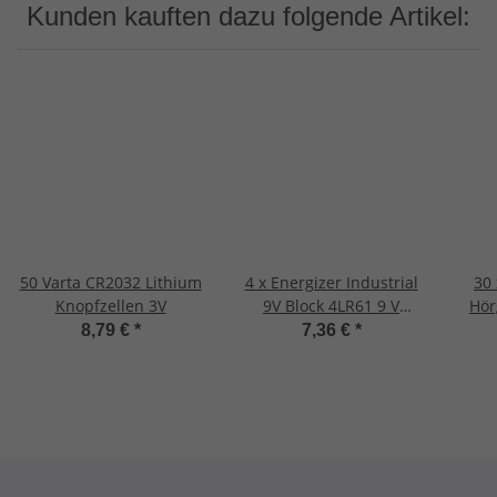
Kunden kauften dazu folgende Artikel:
50 Varta CR2032 Lithium
4 x Energizer Industrial
30 
Knopfzellen 3V
9V Block 4LR61 9 V
Hör
Blockbatterie lose für
8,79 €
*
7,36 €
*
Rauchmelder