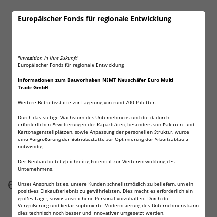
Europäischer Fonds für regionale Entwicklung
"Investition in Ihre Zukunft"
Europäischer Fonds für regionale Entwicklung
Informationen zum Bauvorhaben NEMT Neuschäfer Euro Multi
Trade GmbH
Weitere Betriebsstätte zur Lagerung von rund 700 Paletten.
Durch das stetige Wachstum des Unternehmens und die dadurch
erforderlichen Erweiterungen der Kapazitäten, besonders von Paletten- und
Kartonagenstellplätzen, sowie Anpassung der personellen Struktur, wurde
eine Vergrößerung der Betriebsstätte zur Optimierung der Arbeitsabläufe
notwendig.
Der Neubau bietet gleichzeitig Potential zur Weiterentwicklung des
Unternehmens.
6 x Wilhelm CR2477
Unser Anspruch ist es, unsere Kunden schnellstmöglich zu beliefern, um ein
positives Einkaufserlebnis zu gewährleisten. Dies macht es erforderlich ein
großes Lager, sowie ausreichend Personal vorzuhalten. Durch die
Artikelnummer:
7677-6
Vergrößerung und bedarfsoptimierte Modernisierung des Unternehmens kann
dies technisch noch besser und innovativer umgesetzt werden.
GTIN:
4251715218976