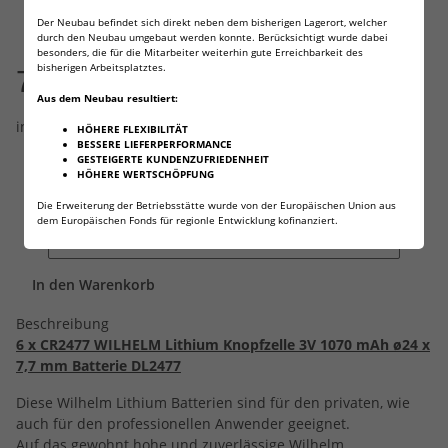
Kategorie:
Lithiumknopfzellen
Der Neubau befindet sich direkt neben dem bisherigen Lagerort, welcher
Hersteller:
Wilhelm
durch den Neubau umgebaut werden konnte. Berücksichtigt wurde dabei
besonders, die für die Mitarbeiter weiterhin gute Erreichbarkeit des
bisherigen Arbeitsplatztes.
7,59 €
Aus dem Neubau resultiert:
inkl. 19% USt. , zzgl.
Versand
(Deutsche Post Brief)
HÖHERE FLEXIBILITÄT
BESSERE LIEFERPERFORMANCE
Sofort verfügbar
Frage zum Artikel
GESTEIGERTE KUNDENZUFRIEDENHEIT
Lieferzeit:
1 - 3 Werktage
HÖHERE WERTSCHÖPFUNG
(Ausland)
Die Erweiterung der Betriebsstätte wurde von der Europäischen Union aus
dem Europäischen Fonds für regionle Entwicklung kofinanziert.
In den Warenkorb
Beschreibung
6 x CR2477 WILHELM Lithium Knopfzelle 3V 1070 mAh ø24 x
7,7 mm Batterie DL2477
Diese Wilhelm Lithium Batterien sind für den privaten, wie
auch für den professionellen Anwender geeignet.
Auf das gewohnt hohe und zuverlässige Wilhelm