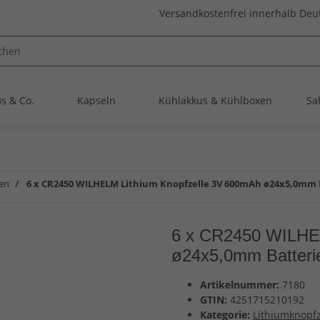
Versandkostenfrei innerhalb Deu
s & Co.
Kapseln
Kühlakkus & Kühlboxen
Sa
len
6 x CR2450 WILHELM Lithium Knopfzelle 3V 600mAh ø24x5,0mm 
6 x CR2450 WILHEL
ø24x5,0mm Batteri
Artikelnummer:
7180
GTIN:
4251715210192
Kategorie:
Lithiumknopfz