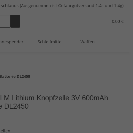
tschlands (Ausgenommen ist Gefahrgutversand 1.4s und 1.4g)
0,00 €
hnespender
Schleifmittel
Waffen
Batterie DL2450
M Lithium Knopfzelle 3V 600mAh
e DL2450
ellen