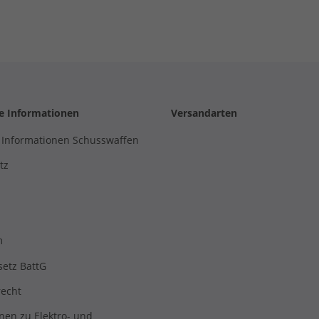
HR06
he Informationen
Versandarten
 Informationen Schusswaffen
tz
m
setz BattG
recht
nen zu Elektro- und