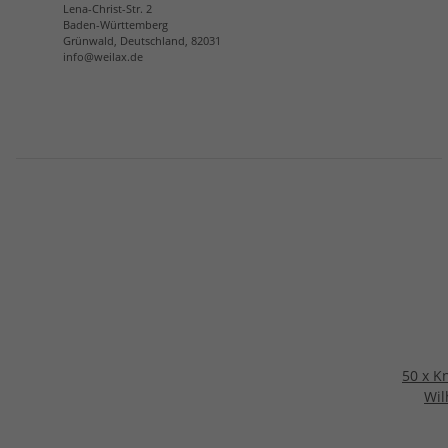
Lena-Christ-Str. 2
Baden-Württemberg
Grünwald, Deutschland, 82031
info@weilax.de
50 x K
Wil
LIth
In