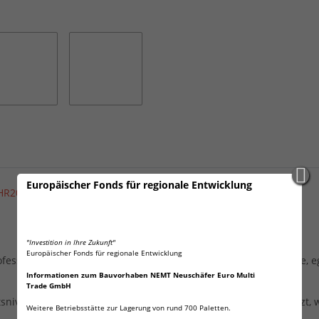
Europäischer Fonds für regionale Entwicklung
 HR20 MN1300 1,2 V NIMH
"Investition in Ihre Zukunft"
Europäischer Fonds für regionale Entwicklung
rofessionellen Anwender. Langlebige und leistungsstarke Energie, 
Informationen zum Bauvorhaben NEMT Neuschäfer Euro Multi
Trade GmbH
niveau wurde nicht verzichtet. Auf hohe Qualität wurde gesetzt, w
Weitere Betriebsstätte zur Lagerung von rund 700 Paletten.