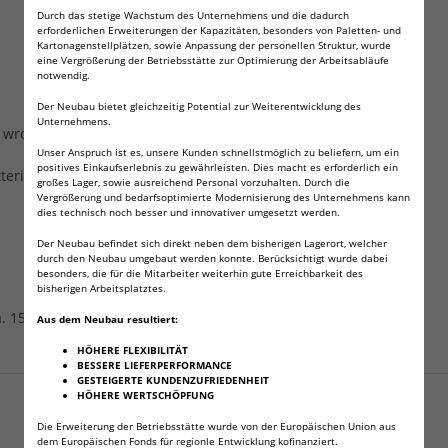
Durch das stetige Wachstum des Unternehmens und die dadurch
erforderlichen Erweiterungen der Kapazitäten, besonders von Paletten- und
Kartonagenstellplätzen, sowie Anpassung der personellen Struktur, wurde
eine Vergrößerung der Betriebsstätte zur Optimierung der Arbeitsabläufe
notwendig.
Der Neubau bietet gleichzeitig Potential zur Weiterentwicklung des
Unternehmens.
en wrden geladen geliefert und können sofort verwendet werden
Unser Anspruch ist es, unsere Kunden schnellstmöglich zu beliefern, um ein
positives Einkaufserlebnis zu gewährleisten. Dies macht es erforderlich ein
erien funktioniert
großes Lager, sowie ausreichend Personal vorzuhalten. Durch die
Vergrößerung und bedarfsoptimierte Modernisierung des Unternehmens kann
dies technisch noch besser und innovativer umgesetzt werden.
Der Neubau befindet sich direkt neben dem bisherigen Lagerort, welcher
durch den Neubau umgebaut werden konnte. Berücksichtigt wurde dabei
besonders, die für die Mitarbeiter weiterhin gute Erreichbarkeit des
bisherigen Arbeitsplatztes.
a. 151 Gramm!
Aus dem Neubau resultiert:
HÖHERE FLEXIBILITÄT
BESSERE LIEFERPERFORMANCE
Angaben zur Produktsicherheit
GESTEIGERTE KUNDENZUFRIEDENHEIT
HÖHERE WERTSCHÖPFUNG
Die Erweiterung der Betriebsstätte wurde von der Europäischen Union aus
dem Europäischen Fonds für regionle Entwicklung kofinanziert.