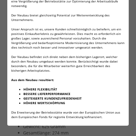
Luftpistole Ruger Mark IV Stainless
eine Vergrößerung der Betriebsstätte zur Optimierung der Arbeitsabläufe
notwendig.
- 4,5 mm Diabolo (P18)
Der Neubau bietet gleichzeitig Potential zur Weiterentwicklung des
Unternehmens.
Es handelt sich um eine klassische Knicklauf-
Druckluftwaffe im Kleinkaliberpistolen-Design. Sie
Unser Anspruch ist es, unsere Kunden schnellstmöglich zu beliefern, um ein
positives Einkaufserlebnis zu gewährleisten. Dies macht es erforderlich ein
kommt mit einem Stainless Steel Finish. Die
großes Lager, sowie ausreichend Personal vorzuhalten. Durch die
Knicklaufpistole ist mit einem Metall-System
Vergrößerung und bedarfsoptimierte Modernisierung des Unternehmens kann
ausgestattet und verfügt über detailgetreue Original-
dies technisch noch besser und innovativer umgesetzt werden.
Markings. Der Rest des Modells besteht aus
Der Neubau befindet sich direkt neben dem bisherigen Lagerort, welcher
hochwertigem Kunststoff. Weitere Merkmale sind ein
durch den Neubau umgebaut werden konnte. Berücksichtigt wurde dabei
gezogener Lauf, eine höhen- und seitenverstellbare
besonders, die für die Mitarbeiter weiterhin gute Erreichbarkeit des
bisherigen Arbeitsplatztes.
Kimme, eine manuelle Sicherung sowie ein Fiberoptik-
Korn. Das Magazin ist 1-schüssig und verschießt
Aus dem Neubau resultiert:
Diabolos im Kaliber 4,5 mm.
HÖHERE FLEXIBILITÄT
BESSERE LIEFERPERFORMANCE
Technische Daten:
GESTEIGERTE KUNDENZUFRIEDENHEIT
HÖHERE WERTSCHÖPFUNG
Kaliber: 4,5 mm Diabolo
Die Erweiterung der Betriebsstätte wurde von der Europäischen Union aus
Energie: < 3 Joule
dem Europäischen Fonds für regionle Entwicklung kofinanziert.
Geschossgeschwindigkeit: 94 m/s
Gewicht: 625 Gramm
Gesamtlänge: 274 mm