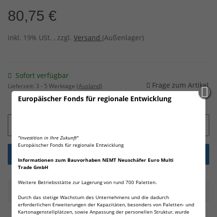
80,75 €
inkl. 19% USt. , zzgl.
Versand
(Außenlager)
Sofort verfügbar
Frage zum Artikel
Lieferzeit:
3 - 5 Werktage
(Ausland)
Europäischer Fonds für regionale Entwicklung
"Investition in Ihre Zukunft"
Europäischer Fonds für regionale Entwicklung
Informationen zum Bauvorhaben NEMT Neuschäfer Euro Multi
Trade GmbH
Weitere Betriebsstätte zur Lagerung von rund 700 Paletten.
Beschreibung
Durch das stetige Wachstum des Unternehmens und die dadurch
erforderlichen Erweiterungen der Kapazitäten, besonders von Paletten- und
Kartonagenstellplätzen, sowie Anpassung der personellen Struktur, wurde