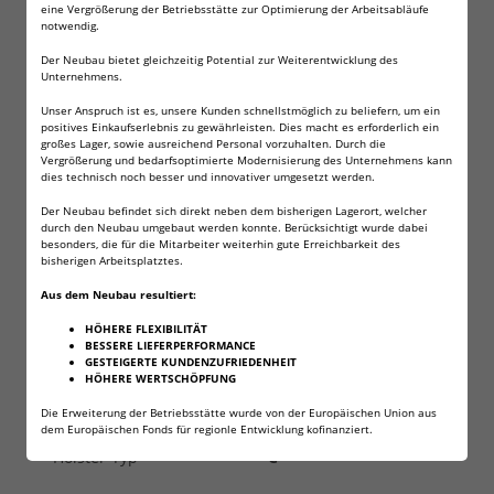
Kaliber
4,5 mm (.177) Diabolo
eine Vergrößerung der Betriebsstätte zur Optimierung der Arbeitsabläufe
/ BB
notwendig.
Der Neubau bietet gleichzeitig Potential zur Weiterentwicklung des
Antrieb
1x 12 g CO₂
Unternehmens.
Unser Anspruch ist es, unsere Kunden schnellstmöglich zu beliefern, um ein
Magazin- /
10 Schuss
positives Einkaufserlebnis zu gewährleisten. Dies macht es erforderlich ein
großes Lager, sowie ausreichend Personal vorzuhalten. Durch die
Trommelkapazität
Vergrößerung und bedarfsoptimierte Modernisierung des Unternehmens kann
dies technisch noch besser und innovativer umgesetzt werden.
Schusskapazität
120 Schuss
Der Neubau befindet sich direkt neben dem bisherigen Lagerort, welcher
durch den Neubau umgebaut werden konnte. Berücksichtigt wurde dabei
besonders, die für die Mitarbeiter weiterhin gute Erreichbarkeit des
Abzug
Single / Double Action
bisherigen Arbeitsplatztes.
Aus dem Neubau resultiert:
Sicherung
Schiebesicherung
HÖHERE FLEXIBILITÄT
BESSERE LIEFERPERFORMANCE
Länge
290 mm
GESTEIGERTE KUNDENZUFRIEDENHEIT
HÖHERE WERTSCHÖPFUNG
Gewicht
561 g
Die Erweiterung der Betriebsstätte wurde von der Europäischen Union aus
dem Europäischen Fonds für regionle Entwicklung kofinanziert.
Holster-Typ
C