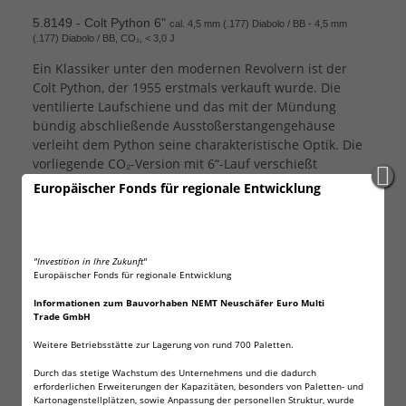
5.8149 - Colt Python 6"
cal. 4,5 mm (.177) Diabolo / BB - 4,5 mm
(.177) Diabolo / BB, CO₂, < 3,0 J
Ein Klassiker unter den modernen Revolvern ist der
Colt Python, der 1955 erstmals verkauft wurde. Die
ventilierte Laufschiene und das mit der Mündung
bündig abschließende Ausstoßerstangengehäuse
verleiht dem Python seine charakteristische Optik. Die
vorliegende CO₂-Version mit 6“-Lauf verschießt
wahlweise Diabolos oder Rundkugeln Kal. .177 (4,5 mm)
Europäischer Fonds für regionale Entwicklung
und wird mit einem 10 Schuß fassenden
Trommelmagazin geladen. Die voll einstellbare Kimme
rundet die hochwertige Ausstattung ab. Inkl. zwei
Diabolomagazinen aus Metall und einem BB-Magazin
"Investition in Ihre Zukunft"
Europäischer Fonds für regionale Entwicklung
aus Kunststoff.
Informationen zum Bauvorhaben NEMT Neuschäfer Euro Multi
Energiestufe (E₀)
< 3,0 J
Trade GmbH
Weitere Betriebsstätte zur Lagerung von rund 700 Paletten.
Geschossgeschwindigkeit
110 m/s (361 fps)
(V₀)
Durch das stetige Wachstum des Unternehmens und die dadurch
erforderlichen Erweiterungen der Kapazitäten, besonders von Paletten- und
Kartonagenstellplätzen, sowie Anpassung der personellen Struktur, wurde