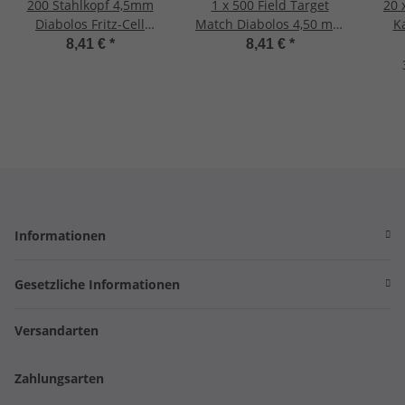
200 Stahlkopf 4,5mm
1 x 500 Field Target
20 
Diabolos Fritz-Cell
Match Diabolos 4,50 mm
Ka
Spitzkopf Luftgewehr
FRITZ-CELL für
Pa
8,41 €
*
8,41 €
*
Luftpistole
Luftgewehr Luftpistole
Informationen
Gesetzliche Informationen
Versandarten
Zahlungsarten