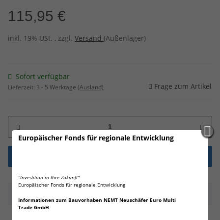
115,95 €
inkl. 19% USt. , zzgl.
Versand
(Außenlager)
Sofort verfügbar
Frage zum Artikel
Lieferzeit:
3 - 5 Werktage
(Ausland)
Europäischer Fonds für regionale Entwicklung
"Investition in Ihre Zukunft"
Europäischer Fonds für regionale Entwicklung
Beschreibung
Informationen zum Bauvorhaben NEMT Neuschäfer Euro Multi
Trade GmbH