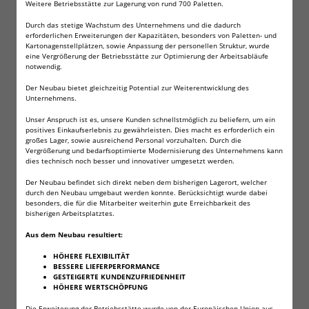
Legends S25 Co2-Revolver 4,5
Weitere Betriebsstätte zur Lagerung von rund 700 Paletten.
mm Diabolo (P18)
Durch das stetige Wachstum des Unternehmens und die dadurch
erforderlichen Erweiterungen der Kapazitäten, besonders von Paletten- und
Kartonagenstellplätzen, sowie Anpassung der personellen Struktur, wurde
eine Vergrößerung der Betriebsstätte zur Optimierung der Arbeitsabläufe
notwendig.
Dieser Co2-Revolver kommt aus dem Hause Umarex. Er
Der Neubau bietet gleichzeitig Potential zur Weiterentwicklung des
besteht fast vollständig aus Metall, wodurch er auf
Unternehmens.
ein realistisches Gewicht von 855 g kommt. Einzig die
Griffschalen bestehen aus Kunststoff. Das Modell hat
Unser Anspruch ist es, unsere Kunden schnellstmöglich zu beliefern, um ein
positives Einkaufserlebnis zu gewährleisten. Dies macht es erforderlich ein
einen gezogenen Lauf, eine verstellbare Kimme und
großes Lager, sowie ausreichend Personal vorzuhalten. Durch die
einen Double- / Single Action Abzug. Im Lieferumfang
Vergrößerung und bedarfsoptimierte Modernisierung des Unternehmens kann
befindet sich ein Schnelllader und eine
dies technisch noch besser und innovativer umgesetzt werden.
Picatinnyschiene. Der Antrieb erfolgt über eine
Der Neubau befindet sich direkt neben dem bisherigen Lagerort, welcher
Standard 12 Gramm Co2-Kapsel. Die Kapazität des
durch den Neubau umgebaut werden konnte. Berücksichtigt wurde dabei
besonders, die für die Mitarbeiter weiterhin gute Erreichbarkeit des
Trommelmagazins beträgt 6 Schuss Diabolo.
bisherigen Arbeitsplatztes.
Technische Daten:
Aus dem Neubau resultiert:
Kaliber: 4,5 mm (.177cal) Diabolo
HÖHERE FLEXIBILITÄT
BESSERE LIEFERPERFORMANCE
Magazinkapazität: 6 Schuss
GESTEIGERTE KUNDENZUFRIEDENHEIT
Geschwindigkeit: 115 m/s
HÖHERE WERTSCHÖPFUNG
Länge: 210 mm
Die Erweiterung der Betriebsstätte wurde von der Europäischen Union aus