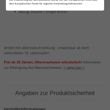
Lauflänge: 66 mm
dem Europäischen Fonds für regionle Entwicklung kofinanziert.
Gewicht: 855 g
Abzug: Double / Single Action
Artikel mit Altersbeschränkung - erwerbbar ab dem
vollendeten 18. Lebensjahr!
Frei ab 18 Jahren, Altersnachweis erforderlich!
Information
zur Erbringung des Altersnachweises:
> siehe hier <
Angaben zur Produktsicherheit
Herstellerinformationen: