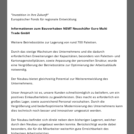
50 X Wilhelm AG1 LR60 - L 621 - 164 - GP64A
Qualitätsbatterien 1,5 V Alkaline
"Investition in Ihre Zukunft"
Europäischer Fonds für regionale Entwicklung
Informationen zum Bauvorhaben NEMT Neuschäfer Euro Multi
Trade GmbH
Weitere Betriebsstätte zur Lagerung von rund 700 Paletten.
Wilhelm AG1: entwickelt privaten, wie auch
Durch das stetige Wachstum des Unternehmens und die dadurch
professionellen Anwender. Langlebige und
erforderlichen Erweiterungen der Kapazitäten, besonders von Paletten- und
leistungsstarke Energie zu liefern
Kartonagenstellplätzen, sowie Anpassung der personellen Struktur, wurde
eine Vergrößerung der Betriebsstätte zur Optimierung der Arbeitsabläufe
notwendig.
Auf das gewohnt hohe und zuverlässige Wilhelm
Qualitätsniveau wurde nicht verzichtet. Auf höchste
Der Neubau bietet gleichzeitig Potential zur Weiterentwicklung des
Unternehmens.
Qualität wurde gesetzt, wodurch sich die AG1 Batterie
für alle Anwendungszwecke bestens geeignet.
Unser Anspruch ist es, unsere Kunden schnellstmöglich zu beliefern, um ein
positives Einkaufserlebnis zu gewährleisten. Dies macht es erforderlich ein
großes Lager, sowie ausreichend Personal vorzuhalten. Durch die
Vergrößerung und bedarfsoptimierte Modernisierung des Unternehmens kann
Nennspannung 1,5V
dies technisch noch besser und innovativer umgesetzt werden.
Kapazität 6 mAh
Höhe 6,8mm
Der Neubau befindet sich direkt neben dem bisherigen Lagerort, welcher
durch den Neubau umgebaut werden konnte. Berücksichtigt wurde dabei
Durchmesser 2,1 mm
besonders, die für die Mitarbeiter weiterhin gute Erreichbarkeit des
Gewicht 0,28g
bisherigen Arbeitsplatztes.