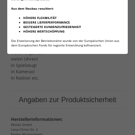
Aus dem Neubau resultiert:
Andere Typenbezeichnungen für AG1 sind: LR60 - L621
- 164 - 364 - GP64A
HÖHERE FLEXIBILITÄT
Die Zellen finden unter anderem Verwendung in:
BESSERE LIEFERPERFORMANCE
GESTEIGERTE KUNDENZUFRIEDENHEIT
HÖHERE WERTSCHÖPFUNG
vielen Laserpointern!
viele Fahrradtachometern und Pulsuhren!
Die Erweiterung der Betriebsstätte wurde von der Europäischen Union aus
dem Europäischen Fonds für regionle Entwicklung kofinanziert.
Vielen Taschenrechnern!
vielen Organizern
vielen Uhren!
in Spielzeug!
in Kameras!
in Radios! etc.
Angaben zur Produktsicherheit
Herstellerinformationen:
Weilax GmbH
Lena-Christ-Str. 2
Baden-Württemberg