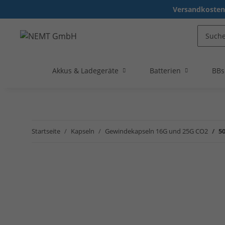
Versandkostenf
Akkus & Ladegeräte
Batterien
BBs
Startseite
Kapseln
Gewindekapseln 16G und 25G CO2
5