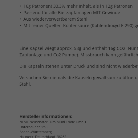
• 16g Patronen! 33,3% mehr Inhalt, als in 12g Patronen
• Passend für alle Bierzapfanlagen MIT Gewinde
• Aus wiederverwertbarem Stahl
• Mit reiner Quellen-Kohlensäure (Kohlendioxyd E 290) ge
Eine Kapsel wiegt approx. 58g und enthält 16g CO2. Nur f
Zapfanlage und Co2 Pumpe). Missbrauch kann gefährlich 
Die Kapseln stehen unter Druck und sind nicht wiederbefü
Versuchen Sie niemals die Kapseln gewaltsam zu öffnen.
Stahl.
Herstellerinformationen:
NEMT Neuschäfer Euro Multi Trade GmbH
Unterhauner Str. 1
Baden-Württemberg
Hauneck, Deutschland, 36282