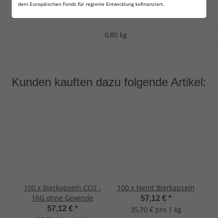
dem Europäischen Fonds für regionle Entwicklung kofinanziert.
info@nemt-gmbh.de
0,80 kg
Kunden kauften dazu folgende Artikel:
100 x Bierkapseln CO2 -
100 x Nemt Bierkapseln
16G ohne Gewinde
57,12 €
*
57,12 €
*
35,70 € pro 1 kg