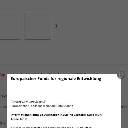
fanlagen mit 16g Kohlensäurekapseln MIT Gewinde
Europäischer Fonds für regionale Entwicklung
it Gewindeanschluss, wie z.B. dem Beer Buddy
"Investition in Ihre Zukunft"
e anderen Geräte die eine 16G Kapsel mit Gewinde für den Betrie
Europäischer Fonds für regionale Entwicklung
Informationen zum Bauvorhaben NEMT Neuschäfer Euro Multi
Trade GmbH
ln – ausdrücklich nicht für Sahnespender geeignet!
Weitere Betriebsstätte zur Lagerung von rund 700 Paletten.