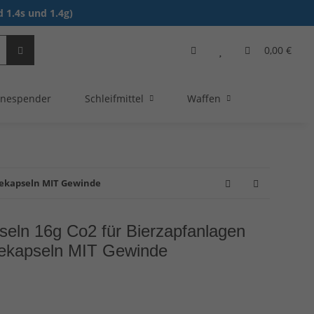
 1.4s und 1.4g)
0,00 €
nespender
Schleifmittel
Waffen
rekapseln MIT Gewinde
eln 16g Co2 für Bierzapfanlagen
rekapseln MIT Gewinde