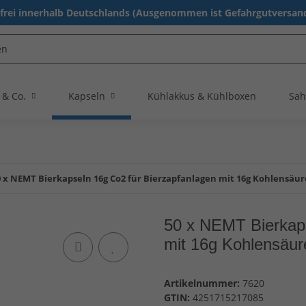
rei innerhalb Deutschlands (Ausgenommen ist Gefahrgutversand
 & Co.
Kapseln
Kühlakkus & Kühlboxen
Sah
0 x NEMT Bierkapseln 16g Co2 für Bierzapfanlagen mit 16g Kohlensäu
50 x NEMT Bierkaps
mit 16g Kohlensäu
Artikelnummer:
7620
GTIN:
4251715217085