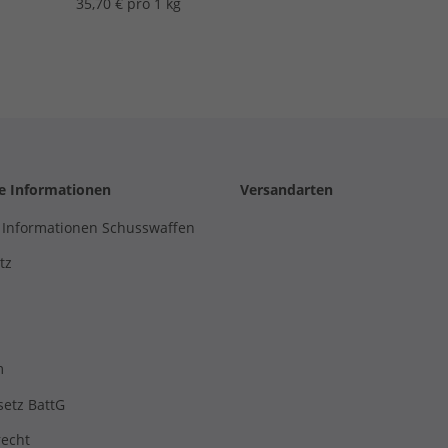
35,70 € pro 1 kg
he Informationen
Versandarten
 Informationen Schusswaffen
tz
m
setz BattG
recht