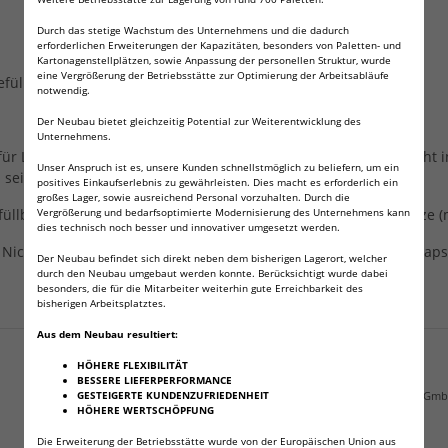
Durch das stetige Wachstum des Unternehmens und die dadurch
erforderlichen Erweiterungen der Kapazitäten, besonders von Paletten- und
Kartonagenstellplätzen, sowie Anpassung der personellen Struktur, wurde
eine Vergrößerung der Betriebsstätte zur Optimierung der Arbeitsabläufe
füllt
notwendig.
Der Neubau bietet gleichzeitig Potential zur Weiterentwicklung des
Unternehmens.
ür Lebensmittelherstellung und Reifenbefüllung benutzen, nicht in
Unser Anspruch ist es, unsere Kunden schnellstmöglich zu beliefern, um ein
sein und Ihre Gesundheit schädigen. Nicht inhalieren.
positives Einkaufserlebnis zu gewährleisten. Dies macht es erforderlich ein
großes Lager, sowie ausreichend Personal vorzuhalten. Durch die
llbar. Kühl und trocken lagern, fernhalten von Sonne und Hitze (ma
Vergrößerung und bedarfsoptimierte Modernisierung des Unternehmens kann
dies technisch noch besser und innovativer umgesetzt werden.
 Nicht in der Reichweite von Kindern aufbewahren. Nur leere Kap
Der Neubau befindet sich direkt neben dem bisherigen Lagerort, welcher
durch den Neubau umgebaut werden konnte. Berücksichtigt wurde dabei
besonders, die für die Mitarbeiter weiterhin gute Erreichbarkeit des
bisherigen Arbeitsplatztes.
Angaben zur Produktsicherheit
Aus dem Neubau resultiert:
HÖHERE FLEXIBILITÄT
verantwortliche Person:
BESSERE LIEFERPERFORMANCE
NEMT Neuschäfer Euro Multi Trade Gm
GESTEIGERTE KUNDENZUFRIEDENHEIT
HÖHERE WERTSCHÖPFUNG
Unterhauner Str. 1
Baden-Württemberg
Die Erweiterung der Betriebsstätte wurde von der Europäischen Union aus
Hauneck, Deutschland, 36282