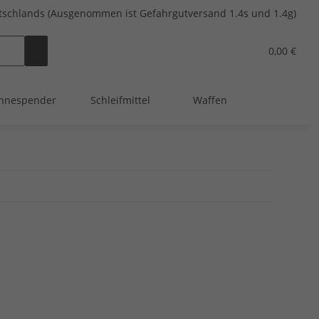
tschlands (Ausgenommen ist Gefahrgutversand 1.4s und 1.4g)
0,00 €
hnespender
Schleifmittel
Waffen