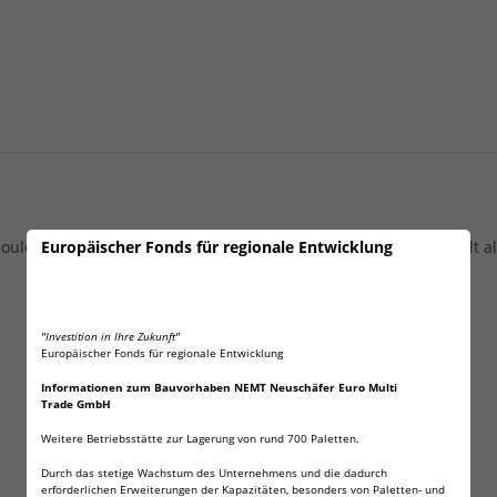
Europäischer Fonds für regionale Entwicklung
Joule aufgrund des hohen Gewichtes von 2,96g je Diabolo. Erfüllt
"Investition in Ihre Zukunft"
Europäischer Fonds für regionale Entwicklung
Informationen zum Bauvorhaben NEMT Neuschäfer Euro Multi
Trade GmbH
Weitere Betriebsstätte zur Lagerung von rund 700 Paletten.
Durch das stetige Wachstum des Unternehmens und die dadurch
erforderlichen Erweiterungen der Kapazitäten, besonders von Paletten- und