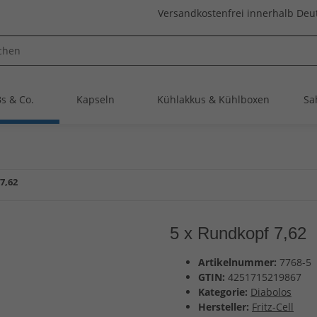
Versandkostenfrei innerhalb Deu
s & Co.
Kapseln
Kühlakkus & Kühlboxen
Sa
7,62
5 x Rundkopf 7,62
Artikelnummer:
7768-5
GTIN:
4251715219867
Kategorie:
Diabolos
Hersteller:
Fritz-Cell