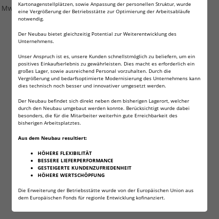
Kartonagenstellplätzen, sowie Anpassung der personellen Struktur, wurde
r MwSt.
eine Vergrößerung der Betriebsstätte zur Optimierung der Arbeitsabläufe
notwendig.
Der Neubau bietet gleichzeitig Potential zur Weiterentwicklung des
Unternehmens.
Unser Anspruch ist es, unsere Kunden schnellstmöglich zu beliefern, um ein
positives Einkaufserlebnis zu gewährleisten. Dies macht es erforderlich ein
großes Lager, sowie ausreichend Personal vorzuhalten. Durch die
Vergrößerung und bedarfsoptimierte Modernisierung des Unternehmens kann
dies technisch noch besser und innovativer umgesetzt werden.
Der Neubau befindet sich direkt neben dem bisherigen Lagerort, welcher
durch den Neubau umgebaut werden konnte. Berücksichtigt wurde dabei
besonders, die für die Mitarbeiter weiterhin gute Erreichbarkeit des
bisherigen Arbeitsplatztes.
Aus dem Neubau resultiert:
HÖHERE FLEXIBILITÄT
BESSERE LIEFERPERFORMANCE
GESTEIGERTE KUNDENZUFRIEDENHEIT
HÖHERE WERTSCHÖPFUNG
Die Erweiterung der Betriebsstätte wurde von der Europäischen Union aus
dem Europäischen Fonds für regionle Entwicklung kofinanziert.