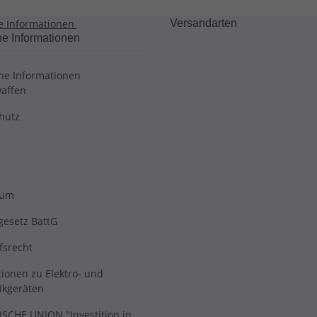
e Informationen
Versandarten
he Informationen
che Informationen
affen
hutz
sum
gesetz BattG
fsrecht
ionen zu Elektro- und
ikgeräten
SCHE UNION "Investition in