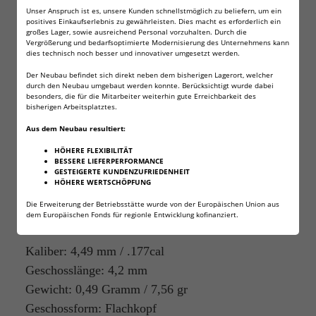
Unser Anspruch ist es, unsere Kunden schnellstmöglich zu beliefern, um ein
2500 Final Match Pistol
positives Einkaufserlebnis zu gewährleisten. Dies macht es erforderlich ein
großes Lager, sowie ausreichend Personal vorzuhalten. Durch die
Vergrößerung und bedarfsoptimierte Modernisierung des Unternehmens kann
Diabolos 4,49 mm FRITZ-
dies technisch noch besser und innovativer umgesetzt werden.
CELL für Luftgewehr
Der Neubau befindet sich direkt neben dem bisherigen Lagerort, welcher
durch den Neubau umgebaut werden konnte. Berücksichtigt wurde dabei
besonders, die für die Mitarbeiter weiterhin gute Erreichbarkeit des
Luftpistole
bisherigen Arbeitsplatztes.
Aus dem Neubau resultiert:
Speziell für Wettkämpfe entwickelt! Präzise
HÖHERE FLEXIBILITÄT
Verarbeitet und Zielgenau! Für Luftpistolen mit
BESSERE LIEFERPERFORMANCE
GESTEIGERTE KUNDENZUFRIEDENHEIT
einer Energie von 7,5 Joule. Für Entfernungen bis
HÖHERE WERTSCHÖPFUNG
10 Meter.
Die Erweiterung der Betriebsstätte wurde von der Europäischen Union aus
Auch für Waffen mit Trommelmagazinen geeignet.
dem Europäischen Fonds für regionle Entwicklung kofinanziert.
Kaliber: 4,49 mm / .177cal
Geschosslänge: 4,2 mm
Gewicht: 0,49 Gramm / 7,56 gr
Geschossform: Flachkopf