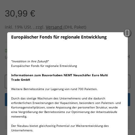
30,99 €
inkl. 19% USt. , zzgl.
Versand
(DHL Paket)
Europäischer Fonds für regionale Entwicklung
Sofort verfügbar
Frage zum Artikel
Lieferzeit:
1 - 3 Werktage
(Ausland)
"Investition in Ihre Zukunft"
Europäischer Fonds für regionale Entwicklung
Informationen zum Bauvorhaben NEMT Neuschäfer Euro Multi
Trade GmbH
Weitere Betriebsstätte zur Lagerung von rund 700 Paletten.
Durch das stetige Wachstum des Unternehmens und die dadurch
erforderlichen Erweiterungen der Kapazitäten, besonders von Paletten- und
Kartonagenstellplätzen, sowie Anpassung der personellen Struktur, wurde
eine Vergrößerung der Betriebsstätte zur Optimierung der Arbeitsabläufe
notwendig.
Beschreibung
Der Neubau bietet gleichzeitig Potential zur Weiterentwicklung des
Unternehmens.