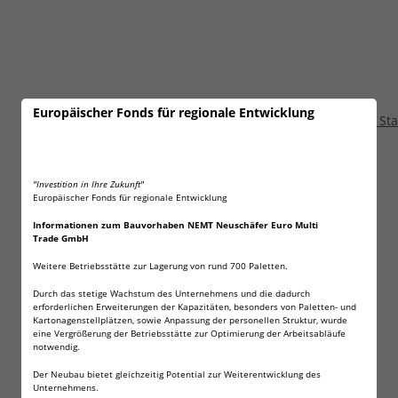
Europäischer Fonds für regionale Entwicklung
2 x 200 Fritz-Cell 6,0 mm S
7,51 €
*
"Investition in Ihre Zukunft"
Europäischer Fonds für regionale Entwicklung
Informationen zum Bauvorhaben NEMT Neuschäfer Euro Multi
Trade GmbH
Weitere Betriebsstätte zur Lagerung von rund 700 Paletten.
Durch das stetige Wachstum des Unternehmens und die dadurch
erforderlichen Erweiterungen der Kapazitäten, besonders von Paletten- und
Kartonagenstellplätzen, sowie Anpassung der personellen Struktur, wurde
eine Vergrößerung der Betriebsstätte zur Optimierung der Arbeitsabläufe
notwendig.
Der Neubau bietet gleichzeitig Potential zur Weiterentwicklung des
Unternehmens.