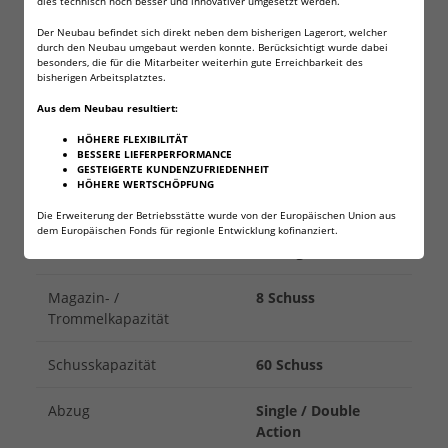
dies technisch noch besser und innovativer umgesetzt werden.
Präzisionsreserven. Durch ihn wird das Diabolo 143
Der Neubau befindet sich direkt neben dem bisherigen Lagerort, welcher
mm statt 90 mm geführt.
durch den Neubau umgebaut werden konnte. Berücksichtigt wurde dabei
besonders, die für die Mitarbeiter weiterhin gute Erreichbarkeit des
Energiestufe (E₀)
< 4,0 J
bisherigen Arbeitsplatztes.
Aus dem Neubau resultiert:
Geschossgeschwindigkeit
140 m/s (459 fps)
(V₀)
HÖHERE FLEXIBILITÄT
BESSERE LIEFERPERFORMANCE
GESTEIGERTE KUNDENZUFRIEDENHEIT
Kaliber
4,5 mm (.177)
HÖHERE WERTSCHÖPFUNG
Diabolo
Die Erweiterung der Betriebsstätte wurde von der Europäischen Union aus
dem Europäischen Fonds für regionle Entwicklung kofinanziert.
Antrieb
1x 12 g CO₂
Magazin- /
8 Schuss
Trommelkapazität
Schusskapazität
60 Schuss
Abzug
Single / Double
Action