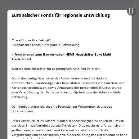
416.00.08 - Walther CP88 Competition
cal. 4,5 mm (.177) Diabolo
Europäischer Fonds für regionale Entwicklung
- 4,5 mm (.177) Diabolo, CO₂, < 4,0 J, Nickel-Finish
Ein echtes Stück Geschichte – Mit der Walther CP88
erhielt nicht nur ein hochwertiger und originalgetreuer
Nachbau der Walther P88 Einzug in das Umarex-
"Investition in Ihre Zukunft"
Europäischer Fonds für regionale Entwicklung
Sortiment. Sie ist auch die erste CO₂-Pistole im Hause,
die Diabolos verschoss und setzte damit einen wahren
Informationen zum Bauvorhaben NEMT Neuschäfer Euro Multi
Meilenstein der Unternehmensgeschichte. Präzision,
Trade GmbH
Leistung und Zuverlässigkeit waren wegweisend für die
Weitere Betriebsstätte zur Lagerung von rund 700 Paletten.
aktuelle Generation von Made in Germany-
Durch das stetige Wachstum des Unternehmens und die dadurch
Druckluftwaffen und überzeugten damals wie heute
erforderlichen Erweiterungen der Kapazitäten, besonders von Paletten- und
Sport- und Freizeitschützen.
Kartonagenstellplätzen, sowie Anpassung der personellen Struktur, wurde
Erfolgsentscheidend ist das leistungsoptimierte System,
eine Vergrößerung der Betriebsstätte zur Optimierung der Arbeitsabläufe
notwendig.
das auf ein 8-schüssiges Trommelmagazin setzt.
Anders als bei vielen Pistolen sitzt es nicht im Griff,
Der Neubau bietet gleichzeitig Potential zur Weiterentwicklung des
sondern wird direkt im zweigeteilten Schlitten am Lauf
Unternehmens.
platziert. So garantiert es der CP88 eine saubere
Unser Anspruch ist es, unsere Kunden schnellstmöglich zu beliefern, um ein
Zuführung der Diabolos in den gezogenen Lauf. Die
positives Einkaufserlebnis zu gewährleisten. Dies macht es erforderlich ein
großes Lager, sowie ausreichend Personal vorzuhalten. Durch die
treibende Kraft liefert eine 12 g CO₂-Kapsel.
Vergrößerung und bedarfsoptimierte Modernisierung des Unternehmens kann
Der Competition-Lauf entlockt der Walther CP88 letzte