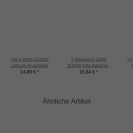
100 x Varta CR2032
5 Panasonic 2CR5
15
Lithium Knopfzelle
2CR5M Foto-Batterien
Lithium
Kno
14,99 €
*
15,84 €
*
Ähnliche Artikel