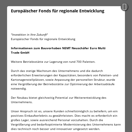
40 x AG13 Wilhelm
Europäischer Fonds für regionale Entwicklung
Nennspannung 1,5V
Kapazität 165 mAh
Höhe 5,4mm
"Investition in Ihre Zukunft"
Durchmesser 11,6 mm
Europäischer Fonds für regionale Entwicklung
Gewicht 1,8g
Informationen zum Bauvorhaben NEMT Neuschäfer Euro Multi
Trade GmbH
Blisterverpackt
Weitere Betriebsstätte zur Lagerung von rund 700 Paletten.
Andere Typenbezeichnungen für AG13 sind: LR1154 LR44
Durch das stetige Wachstum des Unternehmens und die dadurch
A76 357 V13GA
erforderlichen Erweiterungen der Kapazitäten, besonders von Paletten- und
Kartonagenstellplätzen, sowie Anpassung der personellen Struktur, wurde
Die Zellen finden unter anderem Verwendung in:
eine Vergrößerung der Betriebsstätte zur Optimierung der Arbeitsabläufe
notwendig.
vielen Laserpointern!
Der Neubau bietet gleichzeitig Potential zur Weiterentwicklung des
viele Fahrradtachometern und Pulsuhren!
Unternehmens.
Vielen Taschenrechnern!
vielen Organizern
Unser Anspruch ist es, unsere Kunden schnellstmöglich zu beliefern, um ein
positives Einkaufserlebnis zu gewährleisten. Dies macht es erforderlich ein
vielen Uhren!
großes Lager, sowie ausreichend Personal vorzuhalten. Durch die
in Spielzeug!
Vergrößerung und bedarfsoptimierte Modernisierung des Unternehmens kann
dies technisch noch besser und innovativer umgesetzt werden.
in Kammeras!