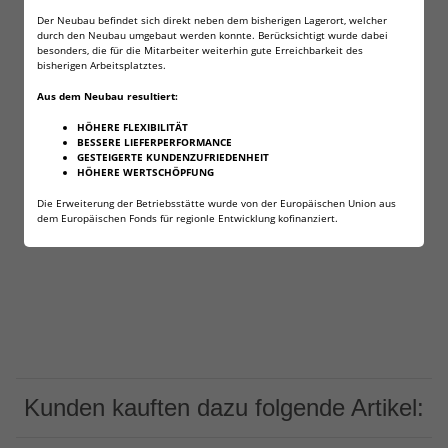
in Radios! etc.
Der Neubau befindet sich direkt neben dem bisherigen Lagerort, welcher
durch den Neubau umgebaut werden konnte. Berücksichtigt wurde dabei
besonders, die für die Mitarbeiter weiterhin gute Erreichbarkeit des
bisherigen Arbeitsplatztes.
Angaben zur Produktsicherheit
Aus dem Neubau resultiert:
HÖHERE FLEXIBILITÄT
BESSERE LIEFERPERFORMANCE
Herstellerinformationen:
GESTEIGERTE KUNDENZUFRIEDENHEIT
HÖHERE WERTSCHÖPFUNG
Weilax GmbH
Lena-Christ-Str. 2
Die Erweiterung der Betriebsstätte wurde von der Europäischen Union aus
Baden-Württemberg
dem Europäischen Fonds für regionle Entwicklung kofinanziert.
Grünwald, Deutschland, 82031
info@weilax.de
Kunden kauften dazu folgende Artikel: