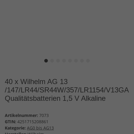
40 x Wilhelm AG 13
/147/LR44/SR44W/357/LR1154/V13GA
Qualitätsbatterien 1,5 V Alkaline
Artikelnummer:
7073
GTIN:
4251715208861
Kategorie:
AG0 bis AG13