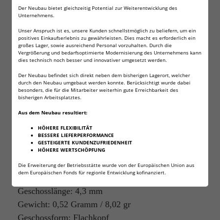
Der Neubau bietet gleichzeitig Potential zur Weiterentwicklung des
2000 Final Match
Unternehmens.
Unser Anspruch ist es, unsere Kunden schnellstmöglich zu beliefern, um ein
Rifle Diabolos 4,50 mm FRITZ-
positives Einkaufserlebnis zu gewährleisten. Dies macht es erforderlich ein
großes Lager, sowie ausreichend Personal vorzuhalten. Durch die
Vergrößerung und bedarfsoptimierte Modernisierung des Unternehmens kann
CELL für Luftgewehr
dies technisch noch besser und innovativer umgesetzt werden.
Luftpistole
Der Neubau befindet sich direkt neben dem bisherigen Lagerort, welcher
durch den Neubau umgebaut werden konnte. Berücksichtigt wurde dabei
besonders, die für die Mitarbeiter weiterhin gute Erreichbarkeit des
Speziell für Wettkämpfe entwickelt! Präzise
bisherigen Arbeitsplatztes.
Verarbeitet und Zielgenau! Für Luftgewehre mit
Aus dem Neubau resultiert:
einer Energie von 7,5 Joule. Für Entfernungen bis
HÖHERE FLEXIBILITÄT
BESSERE LIEFERPERFORMANCE
10 Meter.
GESTEIGERTE KUNDENZUFRIEDENHEIT
HÖHERE WERTSCHÖPFUNG
Auch für Waffen mit Trommelmagazinen geeignet.
Die Erweiterung der Betriebsstätte wurde von der Europäischen Union aus
dem Europäischen Fonds für regionle Entwicklung kofinanziert.
Kaliber: 4,50 mm / .177cal
Geschosslänge: 4,3 mm
Gewicht: 0,52 Gramm / 8,02 gr
Geschossform: Flachkopf