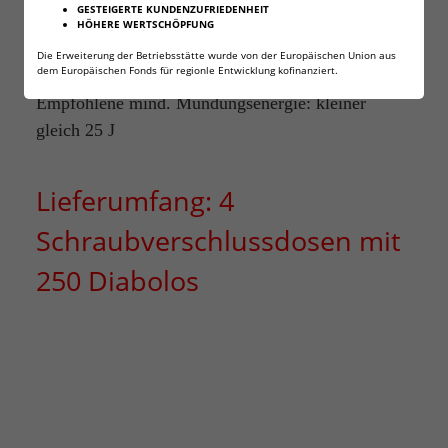
GESTEIGERTE KUNDENZUFRIEDENHEIT
Geschosslänge: 6,5 mm
HÖHERE WERTSCHÖPFUNG
Gewicht: 1,00 Gramm / 15,43 gr
Die Erweiterung der Betriebsstätte wurde von der Europäischen Union aus
dem Europäischen Fonds für regionle Entwicklung kofinanziert.
Geschossform: Rundkopf
Empfohlene mind. Mündungsenergie: kleiner
gleich 25 J
Lieferumfang: 4
Schraubverschlussdosen mit
250 Diabolos