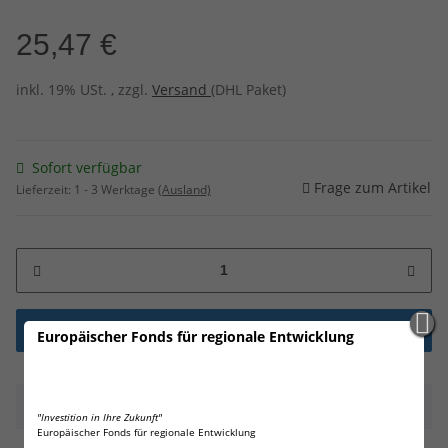
25,47 €
inkl. 19% USt. , zzgl.
Versand
(DHL Paket)
Sofort verfügbar
Frage zum Artikel
Lieferzeit:
1 - 3 Werktage
(Ausland)
Europäischer Fonds für regionale Entwicklung
Beschreibung
"Investition in Ihre Zukunft"
Europäischer Fonds für regionale Entwicklung