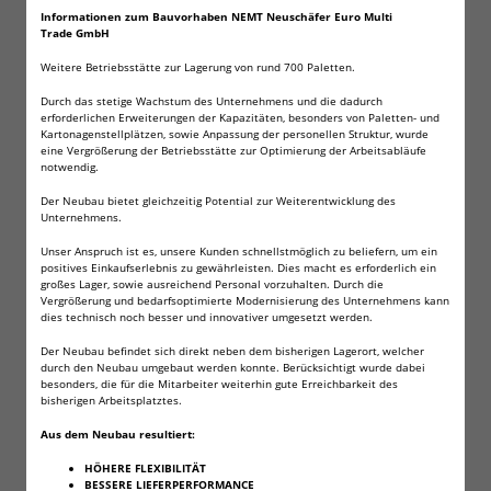
Informationen zum Bauvorhaben NEMT Neuschäfer Euro Multi
1000 Field Target Match
Trade GmbH
Weitere Betriebsstätte zur Lagerung von rund 700 Paletten.
Diabolos 5,49 mm FRITZ-
Durch das stetige Wachstum des Unternehmens und die dadurch
erforderlichen Erweiterungen der Kapazitäten, besonders von Paletten- und
CELL für Luftgewehr
Kartonagenstellplätzen, sowie Anpassung der personellen Struktur, wurde
eine Vergrößerung der Betriebsstätte zur Optimierung der Arbeitsabläufe
Luftpistole
notwendig.
Der Neubau bietet gleichzeitig Potential zur Weiterentwicklung des
Unternehmens.
Mittelschwerer Field Target Match Diabolo.
Unser Anspruch ist es, unsere Kunden schnellstmöglich zu beliefern, um ein
positives Einkaufserlebnis zu gewährleisten. Dies macht es erforderlich ein
Präzise Verarbeitet für das Silhouettenschießen
großes Lager, sowie ausreichend Personal vorzuhalten. Durch die
Vergrößerung und bedarfsoptimierte Modernisierung des Unternehmens kann
oder für das Schießen auf weitere Entfernungen,
dies technisch noch besser und innovativer umgesetzt werden.
sowie Wettkampf.
Der Neubau befindet sich direkt neben dem bisherigen Lagerort, welcher
Aerodynamisch gewölbte Form durch
durch den Neubau umgebaut werden konnte. Berücksichtigt wurde dabei
besonders, die für die Mitarbeiter weiterhin gute Erreichbarkeit des
Halbrundkopf. Auch für Waffen mit
bisherigen Arbeitsplatztes.
Trommelmagazinen geeignet
Aus dem Neubau resultiert:
HÖHERE FLEXIBILITÄT
Kaliber: 5,49 mm / .22cal
BESSERE LIEFERPERFORMANCE