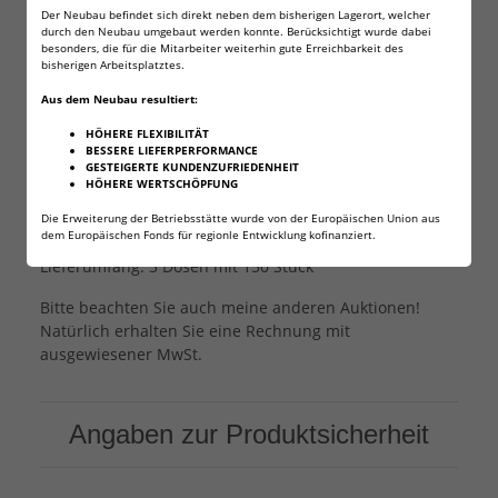
Schwerer Jagddiabolo für starke Luftgewehre ab min.
Der Neubau befindet sich direkt neben dem bisherigen Lagerort, welcher
durch den Neubau umgebaut werden konnte. Berücksichtigt wurde dabei
60 Joule aufgrund des hohen Gewichtes von 2,96g je
besonders, die für die Mitarbeiter weiterhin gute Erreichbarkeit des
Diabolo. Erfüllt alle grundlegenden Anforderungen an
bisherigen Arbeitsplatztes.
Qualität und Präzision.
Aus dem Neubau resultiert:
Auch geeignet für die FX Dreamline
HÖHERE FLEXIBILITÄT
Kaliber: 7,62 mm / .30cal
BESSERE LIEFERPERFORMANCE
GESTEIGERTE KUNDENZUFRIEDENHEIT
Gewicht: 2,96 Gramm / 45,67 grain
HÖHERE WERTSCHÖPFUNG
Inhalt je Dose: 100 Stück
Geschossform: Rundkopf
Die Erweiterung der Betriebsstätte wurde von der Europäischen Union aus
dem Europäischen Fonds für regionle Entwicklung kofinanziert.
Geschosslänge: 9,54 mm
Lieferumfang: 3 Dosen mit 150 Stück
Bitte beachten Sie auch meine anderen Auktionen!
Natürlich erhalten Sie eine Rechnung mit
ausgewiesener MwSt.
Angaben zur Produktsicherheit