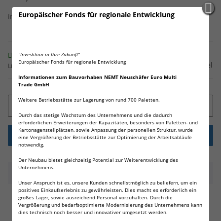
Europäischer Fonds für regionale Entwicklung
inkl. 19% USt. , zzgl.
Versand
Sofort verfügbar
"Investition in Ihre Zukunft"
Europäischer Fonds für regionale Entwicklung
Frage zum Artikel
Lieferzeit:
1 - 3 Werktage
(Ausland)
Informationen zum Bauvorhaben NEMT Neuschäfer Euro Multi
Trade GmbH
Weitere Betriebsstätte zur Lagerung von rund 700 Paletten.
Durch das stetige Wachstum des Unternehmens und die dadurch
erforderlichen Erweiterungen der Kapazitäten, besonders von Paletten- und
Kartonagenstellplätzen, sowie Anpassung der personellen Struktur, wurde
eine Vergrößerung der Betriebsstätte zur Optimierung der Arbeitsabläufe
notwendig.
Der Neubau bietet gleichzeitig Potential zur Weiterentwicklung des
Unternehmens.
Beschreibung
Unser Anspruch ist es, unsere Kunden schnellstmöglich zu beliefern, um ein
positives Einkaufserlebnis zu gewährleisten. Dies macht es erforderlich ein
großes Lager, sowie ausreichend Personal vorzuhalten. Durch die
450 FRITZ-CELL Diabolos! Rundkopf!
Vergrößerung und bedarfsoptimierte Modernisierung des Unternehmens kann
dies technisch noch besser und innovativer umgesetzt werden.