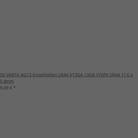
50 VARTA AG13 Knopfzellen LR44 V13GA 13GA V76PX SR44 11,6 x
5,4mm
9,49 €
*