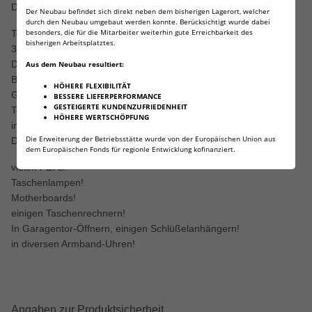
Diese Batterien sind sehr hochwertig!
Der Neubau befindet sich direkt neben dem bisherigen Lagerort, welcher
durch den Neubau umgebaut werden konnte. Berücksichtigt wurde dabei
besonders, die für die Mitarbeiter weiterhin gute Erreichbarkeit des
Technische Daten:
bisherigen Arbeitsplatztes.
3V, 600 mAh!
Durchmesser: 24 mm ,Höhe: 5 mm
Aus dem Neubau resultiert:
Baugröße CR2450, DL2450, E-CR2450
HÖHERE FLEXIBILITÄT
Gewicht ca. 6,2 g
BESSERE LIEFERPERFORMANCE
GESTEIGERTE KUNDENZUFRIEDENHEIT
Temperaturbereich -30°C bis +60°C
HÖHERE WERTSCHÖPFUNG
im Blister
Die Erweiterung der Betriebsstätte wurde von der Europäischen Union aus
Diese Lithium Knopfzellen finden unter anderem Verwendung in:
dem Europäischen Fonds für regionle Entwicklung kofinanziert.
vielen PDAs!
Taschenlampen!
Motherboards!
einigen Taschenrechnern!
In Garagentor-Öffnern, einigen Schlüßelanhängern!
in diversen Armband-Uhren!
Angaben zur Produktsicherheit