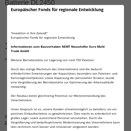
Batterie DL2450
Europäischer Fonds für regionale Entwicklung
Artikelnummer:
7184
GTIN:
4251715210239
Kategorie:
Lithiumknopfzellen
Hersteller:
Wilhelm
"Investition in Ihre Zukunft"
Europäischer Fonds für regionale Entwicklung
10,92 €
Informationen zum Bauvorhaben NEMT Neuschäfer Euro Multi
Trade GmbH
inkl. 19% USt. , zzgl.
Versand
(Deutsche Post Brief)
Weitere Betriebsstätte zur Lagerung von rund 700 Paletten.
Sofort verfügbar
Frage zum Artikel
Durch das stetige Wachstum des Unternehmens und die dadurch
Lieferzeit:
1 - 3 Werktage
erforderlichen Erweiterungen der Kapazitäten, besonders von Paletten- und
(Ausland)
Kartonagenstellplätzen, sowie Anpassung der personellen Struktur, wurde
eine Vergrößerung der Betriebsstätte zur Optimierung der Arbeitsabläufe
notwendig.
Der Neubau bietet gleichzeitig Potential zur Weiterentwicklung des
Unternehmens.
In den Warenkorb
Unser Anspruch ist es, unsere Kunden schnellstmöglich zu beliefern, um ein
positives Einkaufserlebnis zu gewährleisten. Dies macht es erforderlich ein
Beschreibung
großes Lager, sowie ausreichend Personal vorzuhalten. Durch die
Vergrößerung und bedarfsoptimierte Modernisierung des Unternehmens kann
25 x WILHELM CR2450 Knopfzellen!
dies technisch noch besser und innovativer umgesetzt werden.