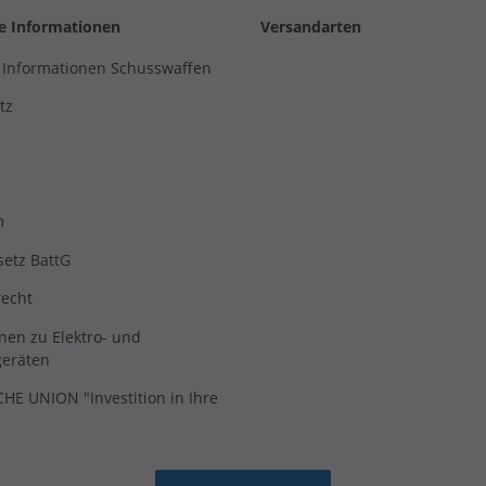
he Informationen
Versandarten
 Informationen Schusswaffen
tz
m
setz BattG
recht
nen zu Elektro- und
geräten
E UNION "Investition in Ihre