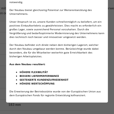
notwendig.
 mit unseren Markingballs (MAB) oder Chalkballs (CKB) zu betreiben. Bei Verwen
Der Neubau bietet gleichzeitig Potential zur Weiterentwicklung des
ren oder im Lauf kommen.
Unternehmens.
Unser Anspruch ist es, unsere Kunden schnellstmöglich zu beliefern, um ein
positives Einkaufserlebnis zu gewährleisten. Dies macht es erforderlich ein
.50
großes Lager, sowie ausreichend Personal vorzuhalten. Durch die
Vergrößerung und bedarfsoptimierte Modernisierung des Unternehmens kann
dies technisch noch besser und innovativer umgesetzt werden.
< 7,5 J
Der Neubau befindet sich direkt neben dem bisherigen Lagerort, welcher
durch den Neubau umgebaut werden konnte. Berücksichtigt wurde dabei
4 Schuss
besonders, die für die Mitarbeiter weiterhin gute Erreichbarkeit des
bisherigen Arbeitsplatztes.
12 Schuss
Aus dem Neubau resultiert:
1x 8 g CO₂
HÖHERE FLEXIBILITÄT
BESSERE LIEFERPERFORMANCE
GESTEIGERTE KUNDENZUFRIEDENHEIT
Double Action Only
HÖHERE WERTSCHÖPFUNG
Die Erweiterung der Betriebsstätte wurde von der Europäischen Union aus
Abzugzüngelsicherung
dem Europäischen Fonds für regionle Entwicklung kofinanziert.
183 mm