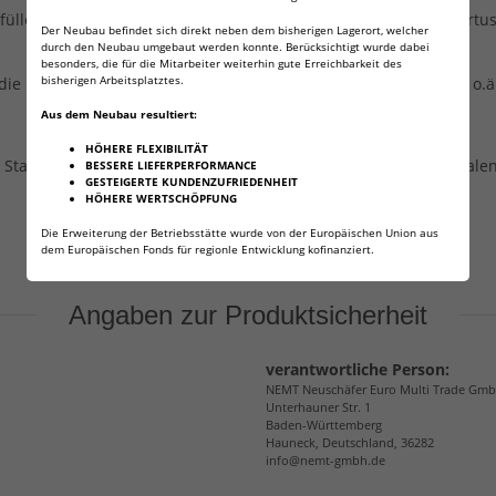
 befüllen! Im Vergleich dazu kommt man mit einer 16g Gewindekar
Der Neubau befindet sich direkt neben dem bisherigen Lagerort, welcher
durch den Neubau umgebaut werden konnte. Berücksichtigt wurde dabei
besonders, die für die Mitarbeiter weiterhin gute Erreichbarkeit des
bisherigen Arbeitsplatztes.
e Kapseln mühelos in Ihrer Satteltasche oder Ihrem Rucksack o.ä
Aus dem Neubau resultiert:
HÖHERE FLEXIBILITÄT
Standardgewinde mit 3/8 Zoll Gewinde. Daher sidn diese mit la
BESSERE LIEFERPERFORMANCE
GESTEIGERTE KUNDENZUFRIEDENHEIT
HÖHERE WERTSCHÖPFUNG
Die Erweiterung der Betriebsstätte wurde von der Europäischen Union aus
dem Europäischen Fonds für regionle Entwicklung kofinanziert.
Angaben zur Produktsicherheit
verantwortliche Person:
NEMT Neuschäfer Euro Multi Trade Gm
Unterhauner Str. 1
Baden-Württemberg
Hauneck, Deutschland, 36282
info@nemt-gmbh.de