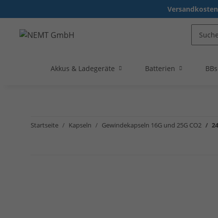
Versandkostenf
Akkus & Ladegeräte
Batterien
BBs
Startseite
Kapseln
Gewindekapseln 16G und 25G CO2
2