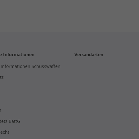
he Informationen
Versandarten
 Informationen Schusswaffen
tz
m
setz BattG
recht