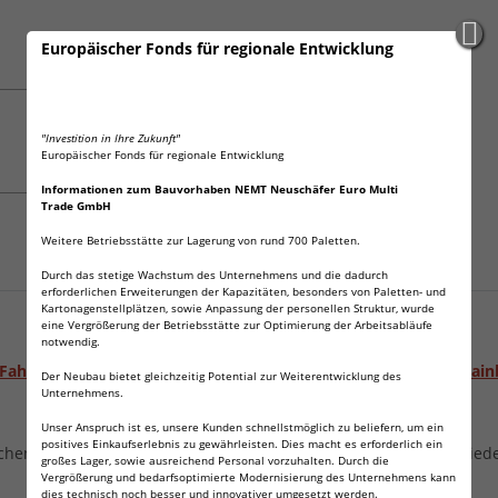
Europäischer Fonds für regionale Entwicklung
"Investition in Ihre Zukunft"
Europäischer Fonds für regionale Entwicklung
Informationen zum Bauvorhaben NEMT Neuschäfer Euro Multi
Trade GmbH
Weitere Betriebsstätte zur Lagerung von rund 700 Paletten.
Durch das stetige Wachstum des Unternehmens und die dadurch
erforderlichen Erweiterungen der Kapazitäten, besonders von Paletten- und
Kartonagenstellplätzen, sowie Anpassung der personellen Struktur, wurde
eine Vergrößerung der Betriebsstätte zur Optimierung der Arbeitsabläufe
notwendig.
 Fahrradreifenpumpen mit Gewinde für Rennräder und Mountain
Der Neubau bietet gleichzeitig Potential zur Weiterentwicklung des
Unternehmens.
Unser Anspruch ist es, unsere Kunden schnellstmöglich zu beliefern, um ein
positives Einkaufserlebnis zu gewährleisten. Dies macht es erforderlich ein
 auf Iher Radtour dabei haben, können Sie diese schnell wieder 
großes Lager, sowie ausreichend Personal vorzuhalten. Durch die
Vergrößerung und bedarfsoptimierte Modernisierung des Unternehmens kann
dies technisch noch besser und innovativer umgesetzt werden.