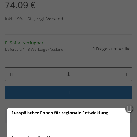
74,09 €
inkl. 19% USt. , zzgl.
Versand
Sofort verfügbar
Frage zum Artikel
Lieferzeit:
1 - 3 Werktage
(Ausland)
Europäischer Fonds für regionale Entwicklung
Beschreibung
10000 FRITZ-CELL Diabolos! Rundkopf!