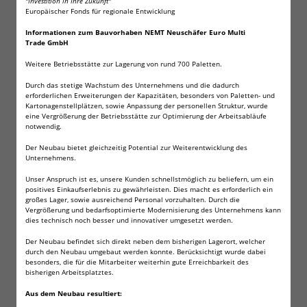
"Investition in Ihre Zukunft"
Europäischer Fonds für regionale Entwicklung
Informationen zum Bauvorhaben NEMT Neuschäfer Euro Multi
Der Klassiker für Plinking, Freizeitschießen und die
Trade GmbH
Weitere Betriebsstätte zur Lagerung von rund 700 Paletten.
C02-Pistole. Erfüllt alle grundlegenden
Durch das stetige Wachstum des Unternehmens und die dadurch
Anforderungen an Qualität und Präzision.
erforderlichen Erweiterungen der Kapazitäten, besonders von Paletten- und
Kartonagenstellplätzen, sowie Anpassung der personellen Struktur, wurde
eine Vergrößerung der Betriebsstätte zur Optimierung der Arbeitsabläufe
notwendig.
Geriffelt.
Der Neubau bietet gleichzeitig Potential zur Weiterentwicklung des
Unternehmens.
Kaliber: 4,5 mm / .177cal
Unser Anspruch ist es, unsere Kunden schnellstmöglich zu beliefern, um ein
positives Einkaufserlebnis zu gewährleisten. Dies macht es erforderlich ein
Gewicht: 0,52 Gramm
großes Lager, sowie ausreichend Personal vorzuhalten. Durch die
Vergrößerung und bedarfsoptimierte Modernisierung des Unternehmens kann
Inhalt je Dose: 500 Stück
dies technisch noch besser und innovativer umgesetzt werden.
Der Neubau befindet sich direkt neben dem bisherigen Lagerort, welcher
Reichweite: unter 25 m
durch den Neubau umgebaut werden konnte. Berücksichtigt wurde dabei
besonders, die für die Mitarbeiter weiterhin gute Erreichbarkeit des
Geschossform: Rundkopf
bisherigen Arbeitsplatztes.
Geschosslänge: 6,0 mm
Aus dem Neubau resultiert: