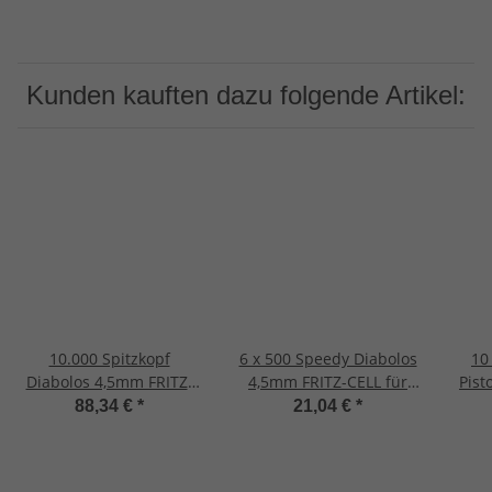
Kunden kauften dazu folgende Artikel:
10.000 Spitzkopf
6 x 500 Speedy Diabolos
10
Diabolos 4,5mm FRITZ-
4,5mm FRITZ-CELL für
Pist
CELL für Luftgewehr
Luftgewehr Luftpistole
88,34 €
*
21,04 €
*
Luftpistole
Luf