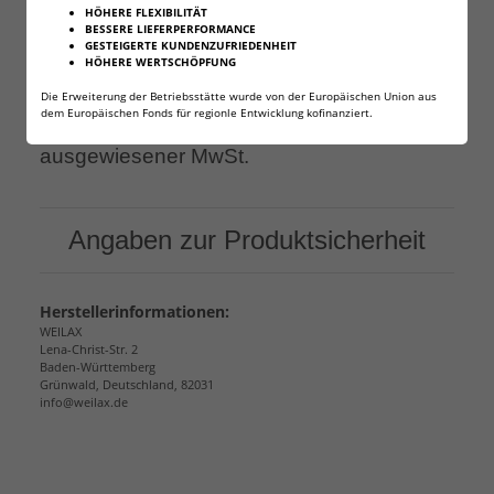
HÖHERE FLEXIBILITÄT
Lieferumfang: 20 Dose mit gesamt 10.000 Stück
BESSERE LIEFERPERFORMANCE
GESTEIGERTE KUNDENZUFRIEDENHEIT
HÖHERE WERTSCHÖPFUNG
Die Erweiterung der Betriebsstätte wurde von der Europäischen Union aus
dem Europäischen Fonds für regionle Entwicklung kofinanziert.
Natürlich erhalten Sie eine Rechnung mit
ausgewiesener MwSt.
Angaben zur Produktsicherheit
Herstellerinformationen:
WEILAX
Lena-Christ-Str. 2
Baden-Württemberg
Grünwald, Deutschland, 82031
info@weilax.de