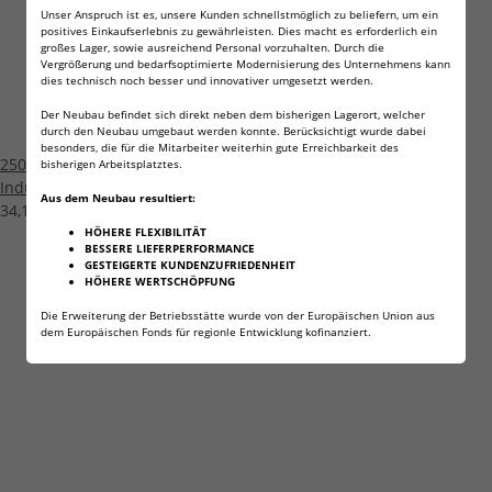
Unser Anspruch ist es, unsere Kunden schnellstmöglich zu beliefern, um ein
positives Einkaufserlebnis zu gewährleisten. Dies macht es erforderlich ein
großes Lager, sowie ausreichend Personal vorzuhalten. Durch die
Vergrößerung und bedarfsoptimierte Modernisierung des Unternehmens kann
dies technisch noch besser und innovativer umgesetzt werden.
Der Neubau befindet sich direkt neben dem bisherigen Lagerort, welcher
durch den Neubau umgebaut werden konnte. Berücksichtigt wurde dabei
besonders, die für die Mitarbeiter weiterhin gute Erreichbarkeit des
250 x Knopfzelle CR2032 Wilhelm Batterie LIthium 3V CR 2032
bisherigen Arbeitsplatztes.
Industrieware
Aus dem Neubau resultiert:
34,13 €
*
HÖHERE FLEXIBILITÄT
BESSERE LIEFERPERFORMANCE
GESTEIGERTE KUNDENZUFRIEDENHEIT
HÖHERE WERTSCHÖPFUNG
Die Erweiterung der Betriebsstätte wurde von der Europäischen Union aus
dem Europäischen Fonds für regionle Entwicklung kofinanziert.