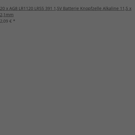
20 x AG8 LR1120 LR55 391 1,5V Batterie Knopfzelle Alkaline 11,5 x
2,1mm
2,09 €
*