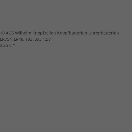
10 AG5 Wilhelm Knopfzellen Knopfbatterien Uhrenbatterien
LR754, LR48, 193, 393 1,5V
3,25 €
*