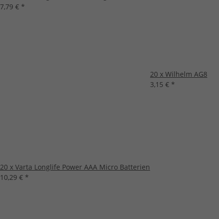
7,79 €
*
20 x Wilhelm AG8
3,15 €
*
20 x Varta Longlife Power AAA Micro Batterien
10,29 €
*