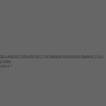
30 x AG8 LR1120 LR55 391 1,5V Batterie Knopfzelle Alkaline 11,5 x
2,1mm
2,09 €
*