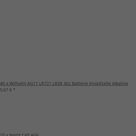
40 x Wilhelm AG11 LR721 LR58 362 Batterie Knopfzelle Alkaline
5,67 €
*
20 x Nemt Cell AG6