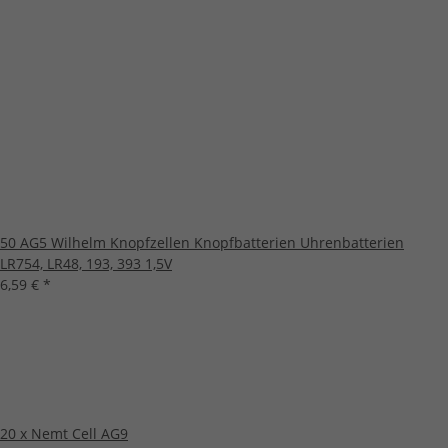
50 AG5 Wilhelm Knopfzellen Knopfbatterien Uhrenbatterien
LR754, LR48, 193, 393 1,5V
6,59 €
*
20 x Nemt Cell AG9