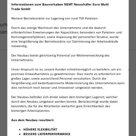
Informationen zum Bauvorhaben NEMT Neuschäfer Euro Multi
Trade GmbH
Weitere Betriebsstätte zur Lagerung von rund 700 Paletten.
, um Versandkosten zu sparen!
Durch das stetige Wachstum des Unternehmens und die dadurch
esener MwSt!
erforderlichen Erweiterungen der Kapazitäten, besonders von Paletten- und
Kartonagenstellplätzen, sowie Anpassung der personellen Struktur, wurde
eine Vergrößerung der Betriebsstätte zur Optimierung der Arbeitsabläufe
notwendig.
Angaben zur Produktsicherheit
Der Neubau bietet gleichzeitig Potential zur Weiterentwicklung des
Unternehmens.
verantwortliche Person:
Unser Anspruch ist es, unsere Kunden schnellstmöglich zu beliefern, um ein
Haendler & Natermann Sport GmbH
positives Einkaufserlebnis zu gewährleisten. Dies macht es erforderlich ein
Auf dem Dreisch 2
großes Lager, sowie ausreichend Personal vorzuhalten. Durch die
Hann. Münden, Deutschland, 34346
Vergrößerung und bedarfsoptimierte Modernisierung des Unternehmens kann
sales@hn-sport.de
dies technisch noch besser und innovativer umgesetzt werden.
Der Neubau befindet sich direkt neben dem bisherigen Lagerort, welcher
durch den Neubau umgebaut werden konnte. Berücksichtigt wurde dabei
besonders, die für die Mitarbeiter weiterhin gute Erreichbarkeit des
bisherigen Arbeitsplatztes.
Kunden kauften dazu folgende Artikel:
Aus dem Neubau resultiert:
HÖHERE FLEXIBILITÄT
BESSERE LIEFERPERFORMANCE