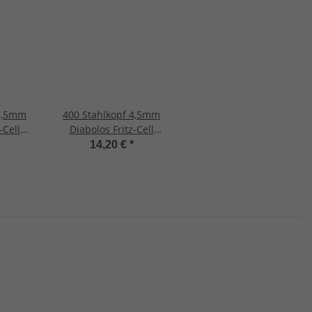
 5,5mm
400 Stahlkopf 4,5mm
-Cell
Diabolos Fritz-Cell
gewehr
Spitzkopf Luftgewehr
14,20 €
*
e
Luftpistole