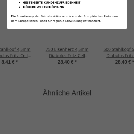
GESTEIGERTE KUNDENZUFRIEDENHEIT
HÖHERE WERTSCHÖPFUNG
Die Erweiterung der Betriebsstätte wurde von der Europäischen Union aus
dem Europäischen Fonds für regionle Entwicklung kofinanziert.
tahlkopf 4,5mm
750 Eisenherz 4,5mm
500 Stahlkopf
olos Fritz-Cell
Diabolos Fritz-Cell
Diabolos Fritz
kopf Luftgewehr
Spitzkopf Luftgewehr
Spitzkopf Luft
8,41 €
*
28,40 €
*
28,40 €
*
Luftpistole
Luftpistole
Luftpistol
Ähnliche Artikel