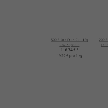
500 Stück Fritz-Cell 12g
200 S
Co2 Kapseln
Diab
Spitz
118,74 €
*
19,79 € pro 1 kg