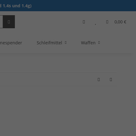
 1.4s und 1.4g)
0,00 €
nespender
Schleifmittel
Waffen