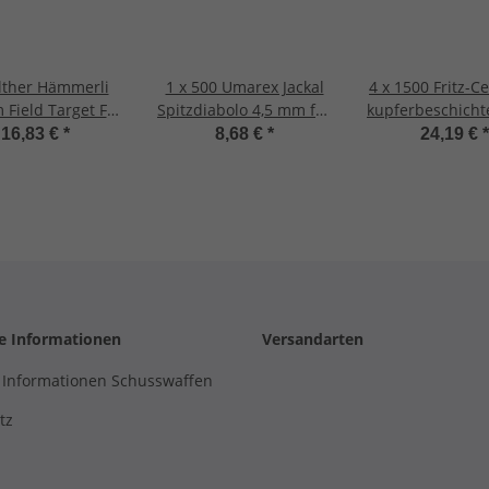
lther Hämmerli
1 x 500 Umarex Jackal
4 x 1500 Fritz-Ce
 Field Target FT
Spitzdiabolo 4,5 mm für
kupferbeschicht
mance Cal. (.177)
Luftgewehre und
4,5 mm Stahlk
16,83 €
*
8,68 €
*
24,19 €
*
Pistolen
Stahlrundkuge
Luftpistole 
he Informationen
Versandarten
 Informationen Schusswaffen
tz