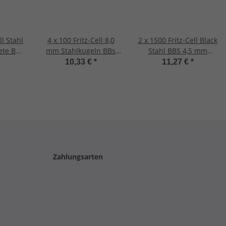
ll Stahl
4 x 100 Fritz-Cell 8,0
2 x 1500 Fritz-Cell Black
ete BBS
mm Stahlkugeln BBs
Stahl BBS 4,5 mm
ugeln
zinkbeschichtet
Stahlkugeln
10,33 €
*
11,27 €
*
ln für
Stahlrundkugeln für
BB´s
Luftpistole BB´s CO2
Pistolen
Zahlungsarten